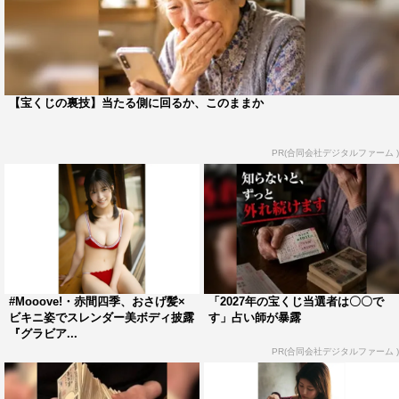
【宝くじの裏技】当たる側に回るか、このままか
PR(合同会社デジタルファーム )
#Mooove!・赤間四季、おさげ髪×
「2027年の宝くじ当選者は〇〇で
ビキニ姿でスレンダー美ボディ披露
す」占い師が暴露
『グラビア...
PR(合同会社デジタルファーム )