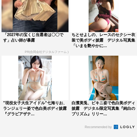
「2027年の宝くじ当選者は〇〇で
ちとせよしの、レースのセクシー衣
す」占い師が暴露
装で美ボディ披露 デジタル写真集
「いまを艶やかに...
PR(合同会社デジタルファーム )
”現役女子大生アイドル”七海りお、
白濱美兎、ビキニ姿で色白美ボディ
ランジェリー姿で色白美ボディ披露
披露 デジタル限定写真集『純白の
『グラビアザテ...
プリズム』リリー...
Recommended by