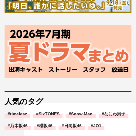
人気のタグ
timelesz
SixTONES
Snow Man
なにわ男子
乃木坂46
櫻坂46
日向坂46
JO1