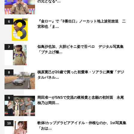
の元となる“…
『金ロー』で「8番出口」ノーカット地上波初放送 二
6
宮和也「ま…
似鳥沙也加、大胆ビキニ姿で舌ペロ デジタル写真集
7
「ブチ上げ極…
槙原寛己が20歳で買った初愛車・ソアラに興奮「デジ
8
タルパネル…
岡田准一がSNSで交流の梶裕貴と念願の初対面 永尾
9
柚乃は岡田…
軟体Iカップグラビアアイドル・仲根なのか、1st写真集
10
「おは…