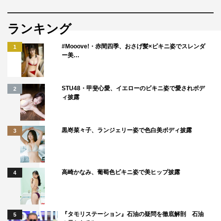
ランキング
#Mooove!・赤間四季、おさげ髪×ビキニ姿でスレンダ
1
ー美…
STU48・甲斐心愛、イエローのビキニ姿で愛されボデ
2
ィ披露
黒嵜菜々子、ランジェリー姿で色白美ボディ披露
3
高崎かなみ、葡萄色ビキニ姿で美ヒップ披露
4
『タモリステーション』石油の疑問を徹底解剖 石油
5