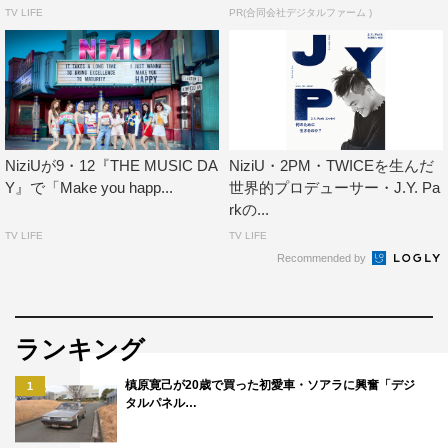
TV LIFE
PR(合同会社デジタルファーム )
NiziUが9・12『THE MUSIC DA
NiziU・2PM・TWICEを生んだ
Y』で「Make you happ...
世界的プロデューサー・J.Y. Pa
rkの...
TV LIFE
TV LIFE
Recommended by
ランキング
槙原寛己が20歳で買った初愛車・ソアラに興奮「デジ
1
タルパネル…