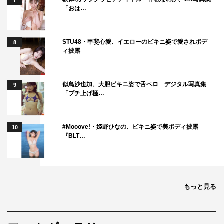
7
「おは…
STU48・甲斐心愛、イエローのビキニ姿で愛されボデ
8
ィ披露
似鳥沙也加、大胆ビキニ姿で舌ペロ デジタル写真集
9
「ブチ上げ極…
#Mooove!・姫野ひなの、ビキニ姿で美ボディ披露
10
『BLT…
もっと見る