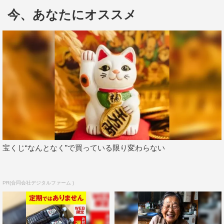
を取るため、日本語を勉強していたと明かす。
今、あなたにオススメ
そんな『Nizi Project』に参加していた彼女たちの目が輝い
ている理由は一体何なのか。既に目の輝きを失ってしまっ
たと語るマツコは、どうしたら彼女たちのように目が輝く
ようになるのかと疑問を投げかける。
いっぽう、デビューのきっかけを聞かれたJ.Y. Parkは、も
ともと歌手を志してはおらず、自分に音楽の才能があると
も思っていなかったと回答。大学2年のころ、クラブに遊
びに行った際に有名歌手のバックダンサーとしてスカウト
宝くじ“なんとなく”で買っている限り変わらない
されたことがデビューのきっかけだと話し、自身の職業観
についても熱く語る。
PR(合同会社デジタルファーム )
自分が好きなことを職業に出来ていることに感謝している
というJ.Y. Parkは、毎朝起きた時に、どうやったらこの仕
事を一生続けられるのか考え、徹底的に自己管理を心掛け