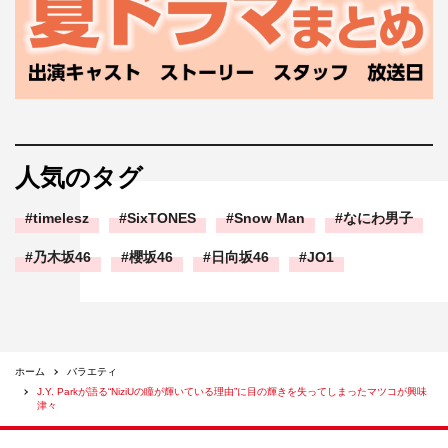
人気のタグ
timelesz
SixTONES
Snow Man
なにわ男子
乃木坂46
櫻坂46
日向坂46
JO1
ホーム
バラエティ
J.Y. Parkが語る“NiziUの瞳が輝いている理由”に目の輝きを失ってしまったマツコが興味
津々