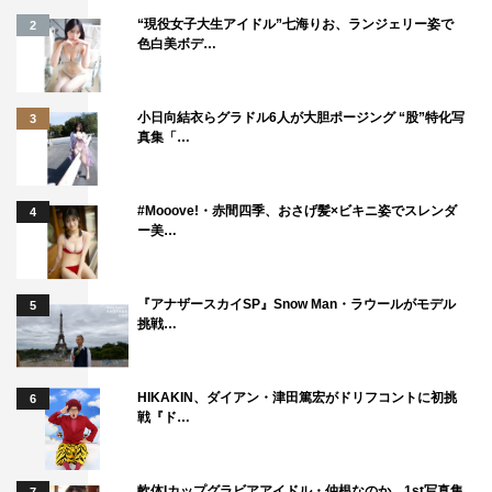
“現役女子大生アイドル”七海りお、ランジェリー姿で
2
色白美ボデ…
小日向結衣らグラドル6人が大胆ポージング “股”特化写
3
真集「…
#Mooove!・赤間四季、おさげ髪×ビキニ姿でスレンダ
4
ー美…
『アナザースカイSP』Snow Man・ラウールがモデル
5
挑戦…
HIKAKIN、ダイアン・津田篤宏がドリフコントに初挑
6
戦『ド…
軟体Iカップグラビアアイドル・仲根なのか、1st写真集