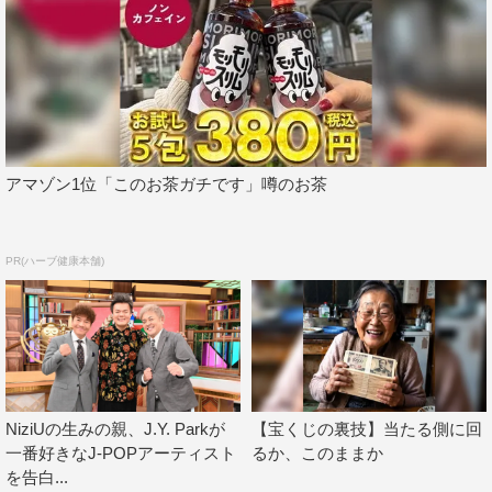
番組情報
『マツコ会議』
日本テレビ系
アマゾン1位「このお茶ガチです」噂のお茶
2020年9月12日（土）後11・00～11・30
PR(ハーブ健康本舗)
NiziUの生みの親、J.Y. Parkが
【宝くじの裏技】当たる側に回
一番好きなJ-POPアーティスト
るか、このままか
を告白...