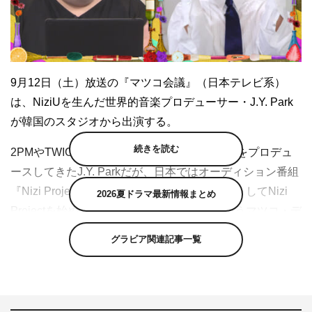
9月12日（土）放送の『マツコ会議』（日本テレビ系）
は、NiziUを生んだ世界的音楽プロデューサー・J.Y. Park
が韓国のスタジオから出演する。
続きを読む
2PMやTWICEなど数多くの有名アーティストをプロデュ
ースしてきたJ.Y. Parkだが、日本ではオーディション番組
『Nizi Project』によって認知度が急増。「どうしてNizi
2026夏ドラマ最新情報まとめ
Projectを始めてみようと思ったのか？」というマツコ・デ
ラックスの問いかけに、「次のステージでは、海外の人材
グラビア関連記事一覧
でアーティストをプロデュースしてみたいと考えていた」
とコメント。海外でプロデュースをするには、その国の文
化と言葉を理解することがとても重要だと話し、実際に
J.Y. Parkは『Nizi Project』で参加者とコミュニケーション