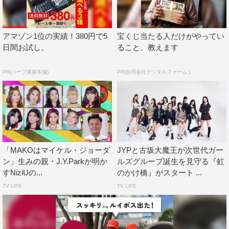
ていると語る。そんな彼が一番怖いと感じるのは、周りの
人からみて「近づきにくい人」になること。親しみやすく
感じてもらい、みんなとフランクなコミュニケーションが
アマゾン1位の実績！380円で5
宝くじ当たる人だけがやってい
日間お試し。
ること、教えます
できてこそ、共感できる音楽を作れるという考えが数多く
の名曲を生み出していることが明かされる。
PR(ハーブ健康本舗)
PR(合同会社デジタルファーム )
さらに、餅が好きでゴリラに似ていると理由からつけられ
た「餅ゴリ」というニックネームについて、実際はどう思
っているのか語る。
「MAKOはマイケル・ジョーダ
JYPと古坂大魔王が次世代ガー
ン」生みの親・J.Y.Parkが明か
ルズグループ誕生を見守る『虹
すNiziUの...
のかけ橋』がスタート ...
TV LIFE
TV LIFE