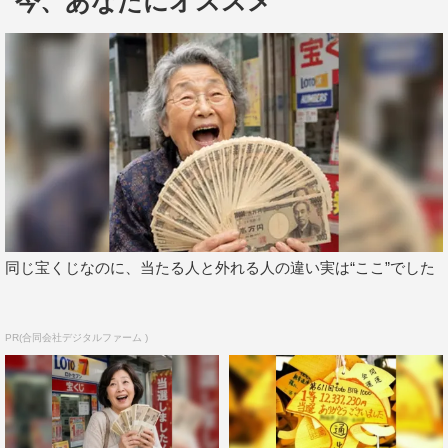
今、あなたにオススメ
河口湖周辺のエリアは世界遺産・富士山の景観保護のため
に新しい建物を建てることが制限されているため、ヒロミ
はもともと喫茶店だった物件を購入。およそ5年をかけ
て、内装から外装に至るまで自身でリフォームを行ったと
いう。
同じ宝くじなのに、当たる人と外れる人の違い実は“ここ”でした
PR(合同会社デジタルファーム )