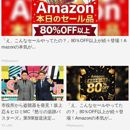
「え、こんなセールやってたの？」80％OFF以上が続々登場！A
mazonの本気が...
ヒロミへのインタビューでは、過去にヒロミが起こした
数々の大事件の裏側が明らかに。24歳の頃、生放送番組の
PR(Amazon)
『オールナイトフジ』（フジテレビ系）にレギュラー出演
していたヒロミ。お正月スペシャルの生放送のため、休暇
で訪れていたニューヨークから帰国する予定だったが、
「B21スペシャルは3人組だし、俺一人くらいいなくても
いいんじゃないか」という若さ故の勝手な理屈で、生放送
市役所から盗聴器を発見！坂上
「え、こんなセールやってた
を無断で欠席。このサボりがもたらした、とんでもない結
忍＆ヒロミMC『怒りの追跡バ
の？」80％OFF以上が続々登
末とは。
スターズ』第9弾放送決定...
場！Amazonの本気が...
TV LIFE
PR(Amazon)