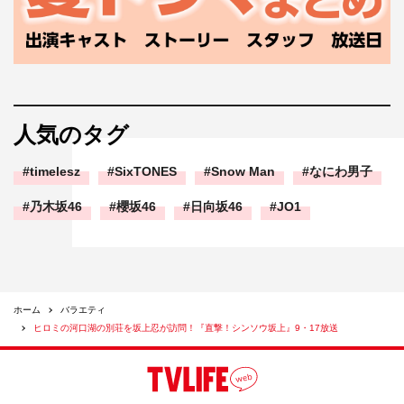
人気のタグ
timelesz
SixTONES
Snow Man
なにわ男子
乃木坂46
櫻坂46
日向坂46
JO1
ホーム
バラエティ
ヒロミの河口湖の別荘を坂上忍が訪問！『直撃！シンソウ坂上』9・17放送