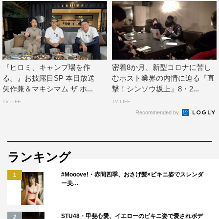
『ヒロミ、キャンプ場を作
密着8か月、新型コロナに苦し
る。』お披露目SP 本日放送
むホスト業界の内情に迫る『直
矢作兼＆マキシマム ザ ホ...
撃！シンソウ坂上』8・2...
TV LIFE
TV LIFE
Recommended by
さらに、ヒロミは結婚から27年たった今だからこそ語れ
る、最愛の妻・松本伊代への偽らざる思いや、30年来の付
き合いがある坂上に思うことなどを語り尽くす。
ランキング
番組情報
#Mooove!・赤間四季、おさげ髪×ビキニ姿でスレンダ
1
ー美…
『直撃！シンソウ坂上』
フジテレビ系
STU48・甲斐心愛、イエローのビキニ姿で愛されボデ
2