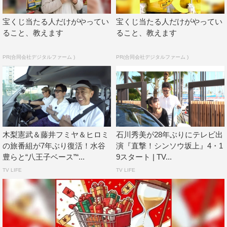
宝くじ当たる人だけがやってい
宝くじ当たる人だけがやってい
ること、教えます
ること、教えます
正面に河口湖の絶景が広がる開放的なリビング、夫婦専用
PR(合同会社デジタルファーム )
PR(合同会社デジタルファーム )
のゴージャスなマッサージルーム、河口湖を望む巨大なお
風呂など、坂上が思わず「参るな～、もう嫉妬ですね」と
もらした、ヒロミの別荘の全貌とは。
また、別荘のリフォームを終えたヒロミは、河口湖にある
ものを建設しようと考えているという。ヒロミは坂上をそ
木梨憲武＆藤井フミヤ＆ヒロミ
石川秀美が28年ぶりにテレビ出
の旅番組が7年ぶり復活！水谷
演『直撃！シンソウ坂上』4・1
の建設予定地に案内。購入した広大な土地に、ヒロミが建
豊らと“八王子ベース”“...
9スタート | TV...
てたいものとは。
TV LIFE
TV LIFE