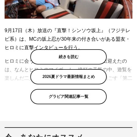
9月17日（木）放送の『直撃！シンソウ坂上』（フジテレ
ビ系）は、MCの坂上忍が30年来の付き合いがある盟友・
ヒロミに直撃インタビューを行う。
続きを読む
ヒロミに会うため、河口湖畔を訪れた坂上を出迎えたの
は、なんとヒロミのマイボート。絶好の天気の中、遊覧を
2026夏ドラマ最新情報まとめ
楽しんだ二人は、15分ほどでヒロミが休日を過ごす「第二
の自宅」とも言える彼の別荘へ。
グラビア関連記事一覧