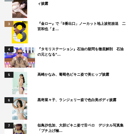
2020年9月17日（木）後9時～9時54分
ィ披露
＜出演者＞
『金ロー』で「8番出口」ノーカット地上波初放送 二
3
MC：坂上忍
宮和也「ま…
VTR出演：ヒロミ 他
©フジテレビ
『タモリステーション』石油の疑問を徹底解剖 石油
4
の元となる“…
高崎かなみ、葡萄色ビキニ姿で美ヒップ披露
5
ヒロミ
坂上忍
黒嵜菜々子、ランジェリー姿で色白美ボディ披露
6
似鳥沙也加、大胆ビキニ姿で舌ペロ デジタル写真集
7
「ブチ上げ極…