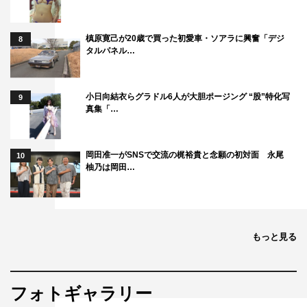
槙原寛己が20歳で買った初愛車・ソアラに興奮「デジ
8
タルパネル…
小日向結衣らグラドル6人が大胆ポージング “股”特化写
9
真集「…
岡田准一がSNSで交流の梶裕貴と念願の初対面 永尾
10
柚乃は岡田…
もっと見る
フォトギャラリー