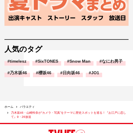
人気のタグ
timelesz
SixTONES
Snow Man
なにわ男子
乃木坂46
櫻坂46
日向坂46
JO1
ホーム
バラエティ
乃木坂46・山崎怜奈が“カメラ・写真”をテーマに歴史スポットを巡る！『お江戸に恋し
て』9・26放送