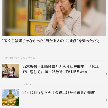
区の山本泰人区長が出演。中央区の名所や旧跡、お祭りな
どの文化資源を、区の魅力として発信する「中央区まちか
ど展示館」を紹介。「江戸ほうき展示館」や「くすりミュ
ージアム」などの情報を伝える。
今年「江戸文化歴史検定」を受ける朝比奈が、松尾、田中
“宝くじは運じゃなかった”当たる人の“共通点”を知っただけ
と一緒にクイズに挑戦する「朝比奈彩 江戸小町への道」
では、「江戸の写真」に関するクイズを出題。果たして、
何問正解できるのか。
PR(合同会社デジタルファーム )
乃木坂46・山崎怜奈とぶらり江戸散歩！『お江
戸に恋して』10・26放送 | TV LIFE web
TV LIFE
宝くじ狙うなら今！金運上げた当選者が暴露