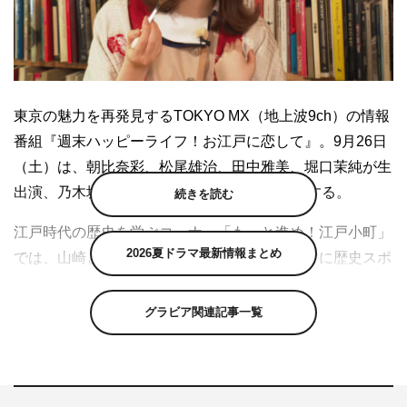
東京の魅力を再発見するTOKYO MX（地上波9ch）の情報
番組『週末ハッピーライフ！お江戸に恋して』。9月26日
（土）は、朝比奈彩、松尾雄治、田中雅美、堀口茉純が生
出演、乃木坂46・山崎怜奈がロケVTRに出演する。
続きを読む
江戸時代の歴史を学ぶコーナー「もっと進め！江戸小町」
2026夏ドラマ最新情報まとめ
では、山崎と堀口が「カメラ・写真」をテーマに歴史スポ
ットを巡る。
グラビア関連記事一覧