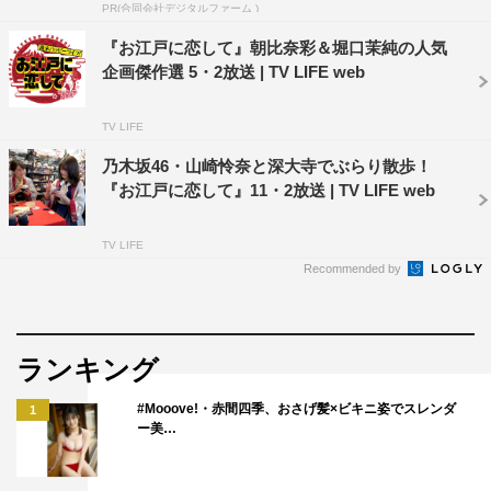
PR(合同会社デジタルファーム )
『お江戸に恋して』朝比奈彩＆堀口茉純の人気
企画傑作選 5・2放送 | TV LIFE web
番組情報
TV LIFE
『週末ハッピーライフ！お江戸に恋して』
乃木坂46・山崎怜奈と深大寺でぶらり散歩！
TOKYO MX 地上波9ch
『お江戸に恋して』11・2放送 | TV LIFE web
毎週土曜 前11・00～11・55＜TOKYO MX1＞
スマートフォン用アプリ／Webサイト「エムキャス」で同
TV LIFE
時配信
Recommended by
出演者：朝比奈彩、松尾雄治、田中雅美、堀口茉純
乃木坂46・山崎怜奈（VTR出演）
ランキング
#Mooove!・赤間四季、おさげ髪×ビキニ姿でスレンダ
1
ー美…