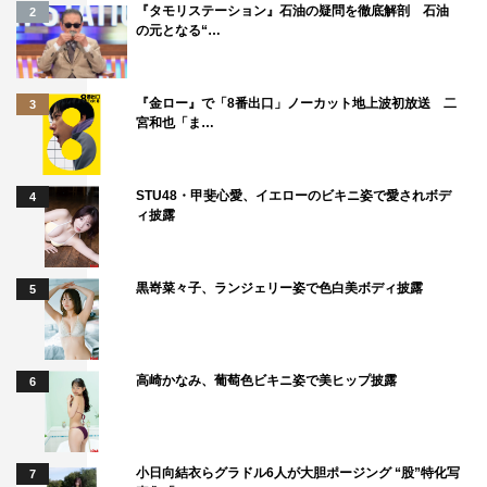
『タモリステーション』石油の疑問を徹底解剖 石油
2
の元となる“…
乃木坂46
山崎怜奈
朝比奈彩
『金ロー』で「8番出口」ノーカット地上波初放送 二
3
宮和也「ま…
STU48・甲斐心愛、イエローのビキニ姿で愛されボデ
4
ィ披露
黒嵜菜々子、ランジェリー姿で色白美ボディ披露
5
高崎かなみ、葡萄色ビキニ姿で美ヒップ披露
6
小日向結衣らグラドル6人が大胆ポージング “股”特化写
7