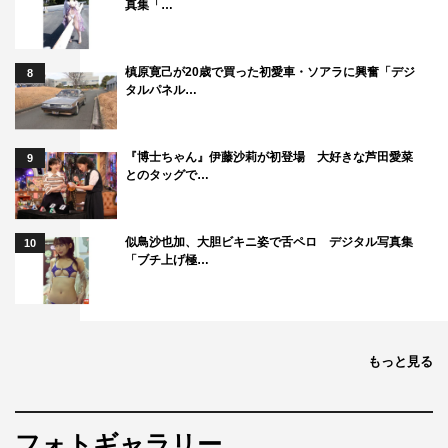
真集「…
槙原寛己が20歳で買った初愛車・ソアラに興奮「デジ
8
タルパネル…
『博士ちゃん』伊藤沙莉が初登場 大好きな芦田愛菜
9
とのタッグで…
似鳥沙也加、大胆ビキニ姿で舌ペロ デジタル写真集
10
「ブチ上げ極…
もっと見る
フォトギャラリー