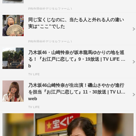
PR(合同会社デジタルファーム )
同じ宝くじなのに、当たる人と外れる人の違い
ライトアンドプレイス湿板写真館（荒川区西日暮里）で
実は“ここ”でした
は、体を固定して撮影する江戸時代から使われている「湿
板写真」の技法を用いて、山崎と堀口が写真撮影をする。
PR(合同会社デジタルファーム )
乃木坂46・山崎怜奈が坂本龍馬ゆかりの地を巡
る！『お江戸に恋して』9・19放送 | TV LIFE we
b
TV LIFE
乃木坂46山崎怜奈が生出演！磯山さやかが進行
を担当『お江戸に恋して』11・30放送 | TV LIFE
web
TV LIFE
23区の情報を発信する「東京ハッピーライフ！」は、中央