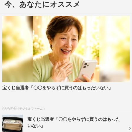
今、あなたにオススメ
日本カメラ博物館（千代田区一番町）では、江戸時代に作
られたカメラを見学。勝海舟や徳川慶喜などの偉人の貴重
な生写真が登場する。
宝くじ当選者「〇〇をやらずに買うのはもったいない」
PR(合同会社デジタルファーム )
宝くじ当選者「〇〇をやらずに買うのはもった
いない」