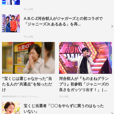
て話す宇多田ヒカル”など、ちょうどいい尺だと爆笑でき
TV LIFE
る珠玉のネタを一気に紹介。有名人と顔がそっくりさんが
A.B.C-Z河合郁人がジャガーズとの初コラボで
続々登場する『トルネードそっくりSHOW！』のミニコー
「ジャニーズJr.あるある」を再...
ナーも健在で、松嶋菜々子、星野源、あいみょん、生田斗
真、亀梨和也、白石麻衣など、話題の気になる顔が登場す
TV LIFE
る。
番組情報
『ものまねグランプリ 秋のガチランキングスペシャル』
日本テレビ系
“宝くじは運じゃなかった”当
河合郁人が『ものまねグラン
2020年9月29日（火）後7・56～10・54
たる人の“共通点”を知っただ
プリ』初参戦「ジャニーズの
け
良さをガッツリ出す！」 | ...
MC：ネプチューン、郡司恭子（日テレアナウンサー）、
笹崎里菜（日テレアナウンサー）
PR(合同会社デジタルファーム )
TV LIFE
宝くじ当選者「〇〇をやらずに買うのはもった
いない」