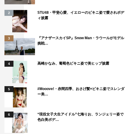
STU48・甲斐心愛、イエローのビキニ姿で愛されボデ
2
ィ披露
『アナザースカイSP』Snow Man・ラウールがモデル
3
挑戦…
高崎かなみ、葡萄色ビキニ姿で美ヒップ披露
4
#Mooove!・赤間四季、おさげ髪×ビキニ姿でスレンダ
5
ー美…
“現役女子大生アイドル”七海りお、ランジェリー姿で
6
色白美ボデ…