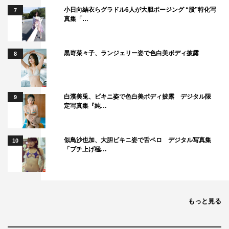
小日向結衣らグラドル6人が大胆ポージング “股”特化写
7
真集「…
黒嵜菜々子、ランジェリー姿で色白美ボディ披露
8
白濱美兎、ビキニ姿で色白美ボディ披露 デジタル限
9
定写真集『純…
似鳥沙也加、大胆ビキニ姿で舌ペロ デジタル写真集
10
「ブチ上げ極…
もっと見る