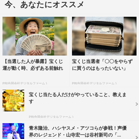
今、あなたにオススメ
ーパーものまねイリュージョンショーを披露するほか、春
の大会で初優勝を果たしたモリタク！＆河口こうへいの新
ネタなど、個性あふれるラインナップがそろう。
そんな中、春の大会で初出場ながら見事決勝に進出し、準
優勝を果たした河合は、前回以上に細かくマニアックな要
素を取り入れた得意のジャニーズものまねで勝負に出る。
【当選した人が暴露】宝くじ
宝くじ当選者「〇〇をやらず
運が動く時、必ずある前触れ
に買うのはもったいない」
河合は「ジャニーズを背負っている“ものまね芸人”とし
て、ずっと応援してくださっているファンの方々へ、年末
PR(合同会社デジタルファーム )
PR(合同会社デジタルファーム )
の『ザ・トーナメント』出場の切符を手にして、喜んでい
宝くじ当たる人だけがやっていること、教えま
ただきたいです！」と意気込みを語っている。
す
その他、MCの原田泰造が惜しくも本戦には入れなかった
PR(合同会社デジタルファーム )
オーディション挑戦者を、ちょうどいい尺でプレゼンする
『泰造が見せたいぞう！』のコーナーも。“なかなか顔を
青木隆治、ハシヤスメ・アツコらが参戦！声優
界のレジェンド・山寺宏一は谷村新司の「...
見せてくれない白石麻衣”や“ライブのMCで朝ご飯につい