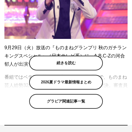
9月29日（火）放送の『ものまねグランプリ 秋のガチラン
キングスペシャル』（日本テレビ系）に、A.B.C-Zの河合
続きを読む
郁人が出演する。
番組ではベテラン芸人から新進気鋭の若手まで、ものまね
2026夏ドラマ最新情報まとめ
芸人総勢32組が今一番自信のあるネタでガチ対決。審査員
の採点により、1～32位までのランキングが決定し、上位
グラビア関連記事一覧
16位までに入った芸人たちは年末に開催される『ザ・トー
ナメント』への出場権を獲得することができる。
今回はチョコレートプラネットが話題の「香水MVパロデ
ィ動画」に新しいエッセンスを取り入れたハイブリッドス