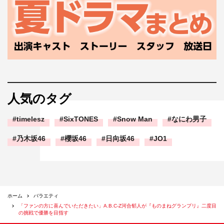
人気のタグ
timelesz
SixTONES
Snow Man
なにわ男子
乃木坂46
櫻坂46
日向坂46
JO1
ホーム
バラエティ
「ファンの方に喜んでいただきたい」A.B.C-Z河合郁人が『ものまねグランプリ』二度目
の挑戦で優勝を目指す