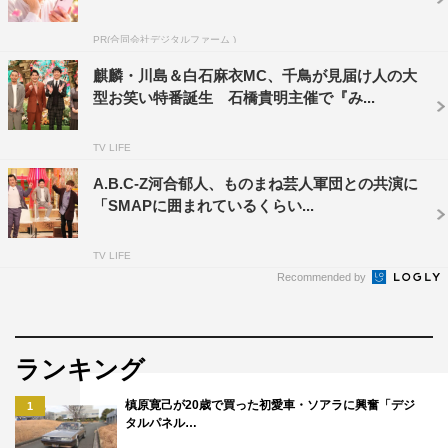
PR(合同会社デジタルファーム )
麒麟・川島＆白石麻衣MC、千鳥が見届け人の大
型お笑い特番誕生 石橋貴明主催で『み...
河合郁人
TV LIFE
A.B.C-Z河合郁人、ものまね芸人軍団との共演に
「SMAPに囲まれているくらい...
TV LIFE
Recommended by
ランキング
槙原寛己が20歳で買った初愛車・ソアラに興奮「デジ
1
タルパネル…