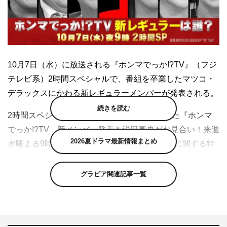
10月7日（水）に放送される『ホンマでっか!?TV』（フジ
テレビ系）2時間スペシャルで、番組を卒業したマツコ・
デラックスにかわる新レギュラーメンバーが発表される。
続きを読む
2時間スペシャルに先立ち10月3日に放送された『ホンマ
でっか!?TV 新メンバー発表＆浅田真央がお見合い！来週
2026夏ドラマ最新情報まとめ
水曜よる9時』の中で、新レギュラーメンバーに関する特
別ヒントが現レギュラーメンバーから明かされた。
グラビア関連記事一覧
番組公式Twitterでは、新レギュラーを予想するキャンペー
ンを実施中。“#ホンマでっか新レギュラーは誰だ”とハッ
シュタグをつけて予想を投稿すると、正解者の中から抽選
で10名に、新レギュラーサイン入りスペシャルグッズが当