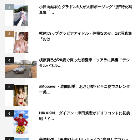
小日向結衣らグラドル6人が大胆ポージング “股”特化写
2
真集「…
軟体Iカップグラビアアイドル・仲根なのか、1st写真集
3
「おは…
槙原寛己が20歳で買った初愛車・ソアラに興奮「デジ
4
タルパネル…
#Mooove!・赤間四季、おさげ髪×ビキニ姿でスレンダ
5
ー美…
HIKAKIN、ダイアン・津田篤宏がドリフコントに初挑
6
戦『ド…
美澄衿依、“美脚戦士えりいちゃん”に変身してマシュ