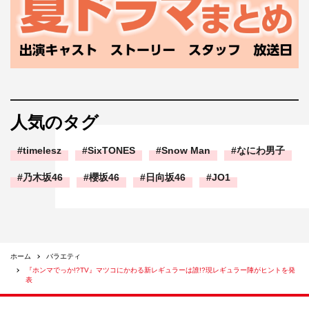
人気のタグ
timelesz
SixTONES
Snow Man
なにわ男子
乃木坂46
櫻坂46
日向坂46
JO1
ホーム
バラエティ
『ホンマでっか!?TV』マツコにかわる新レギュラーは誰!?現レギュラー陣がヒントを発
表