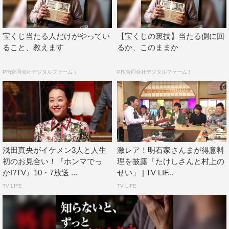
（6）新レギュラーメンバーは、超人気者！
（7）新レギュラーメンバーには、既に大量のファンがい
る。
宝くじ当たる人だけがやってい
【宝くじの裏技】当たる側に回
ること、教えます
るか、このままか
（8）新レギュラーメンバーは、ファンクラブもあり、
SNSも超人気！
PR(合同会社デジタルファーム )
PR(合同会社デジタルファーム )
【ブラックマヨネーズからのヒント】
（9）新レギュラーメンバーは、ナジャ・グランディーバ
ではない。
（10）新レギュラーメンバーは、ミッツ・マングローブで
浅田真央がイケメン3人と人生
激レア！明石家さんまが得意料
はない。
初のお見合い！『ホンマでっ
理を披露「たけしさんと村上の
（11）新レギュラーメンバーは、クリス松村感はある。
か!?TV』10・7放送 ...
せい」 | TV LIF...
（12）新レギュラーメンバーは、実は1人ではなく、なん
TV LIFE
TV LIFE
と2人!!
10月7日（水）放送の2時間スペシャルでは、新レギュラ