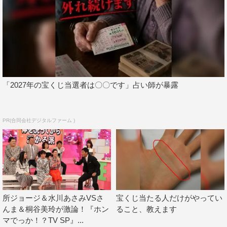
ーメンバーの発表のほか、浅田真央の人生初の公開お見合
いの様子なども放送される。
番組情報
『ホンマでっか!?TV 2時間SP』
フジテレビ系
「2027年の宝くじ当選者は〇〇です」占い師が暴露
2020年10月7日（水）後9時～10時54分
＜出演者＞
PR(合同会社デジタルファーム )
MC：明石家さんま
進行：加藤綾子
パネラー：磯野貴理子、島崎和歌子、ブラックマヨネーズ
【ホンマでっか!?人間性診断「新レギュラー○○」】
＜ゲスト＞
所ジョージ＆水川あさみVSさ
宝くじ当たる人だけがやってい
新レギュラー
んま＆桐谷美玲が激論！『ホン
ること、教えます
マでっか！？TV SP』...
＜評論家＞