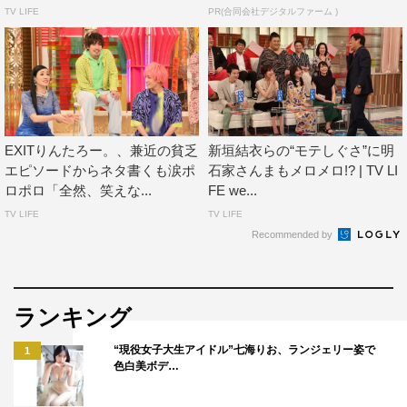
TV LIFE
PR(合同会社デジタルファーム )
池田清彦（生物学）、植木理恵（心理）、牛窪 恵（マー
ケティング）、梶本修身（疲労）、重太みゆき（印象）、
中野信子（認知科学）、山口夕依（SNS）
【ホンマでっか!?人間性診断「浅田真央」】
＜ゲスト＞
EXITりんたろー。、兼近の貧乏
新垣結衣らの“モテしぐさ”に明
浅田真央
エピソードからネタ書くも涙ポ
石家さんまもメロメロ!? | TV LI
ロポロ「全然、笑えな...
FE we...
＜評論家＞
TV LIFE
TV LIFE
池田清彦（生物学）、植木理恵（心理）、沖 直実（イケ
Recommended by
メン）、門倉貴史（経済）、重太みゆき（印象）、堀井亜
生（法律）
ランキング
©フジテレビ
“現役女子大生アイドル”七海りお、ランジェリー姿で
1
色白美ボデ…