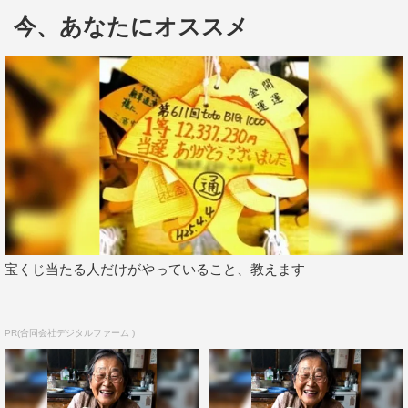
たる。
今、あなたにオススメ
【磯野貴理子からのヒント】
（1）新レギュラーメンバーの年齢は、磯野貴理子よりも
年下！
（2）新レギュラーメンバーは、いま旬のフレッシュなメ
ンツ！
【島崎和歌子からのヒント】
（3）さんまは新レギュラーメンバーが大好き！
宝くじ当たる人だけがやっていること、教えます
（4）さんまは新レギュラーメンバーの“見た目”も“絡み
方”も好き！
PR(合同会社デジタルファーム )
（5）新レギュラーメンバーは、実は苦労人。
【加藤綾子からのヒント】