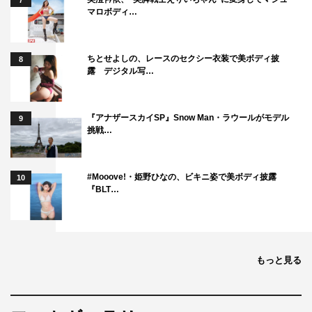
7
マロボディ…
ちとせよしの、レースのセクシー衣装で美ボディ披
8
露 デジタル写…
『アナザースカイSP』Snow Man・ラウールがモデル
9
挑戦…
#Mooove!・姫野ひなの、ビキニ姿で美ボディ披露
10
『BLT…
もっと見る