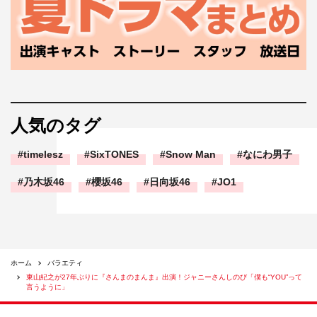
人気のタグ
timelesz
SixTONES
Snow Man
なにわ男子
乃木坂46
櫻坂46
日向坂46
JO1
ホーム
バラエティ
東山紀之が27年ぶりに『さんまのまんま』出演！ジャニーさんしのび「僕も“YOU”って
言うように」