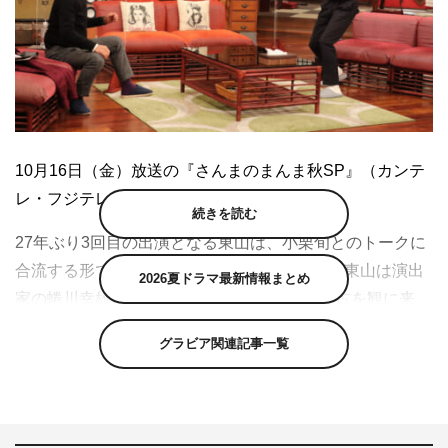
10月16日（金）放送の『さんまのまんま秋SP』（カンテ
レ・フジテレビ系）に東山紀之が出演する。
続きを読む
27年ぶり3回目の出演となる東山は、小栗旬とのトークに
合流する形で参加。共演経験はない2人だが、東山は演出
2026夏ドラマ最新情報まとめ
家の蜷川幸雄さんから「小栗がすごいから稽古を観に来
い」と電話があったというエピソードを披露。また小栗も
グラビア関連記事一覧
「東山さんが舞台を観に来てくださったときに、サッとシ
ャンパンを渡してくださって」と、あまりのカッコよさに
驚いたことを明かす。