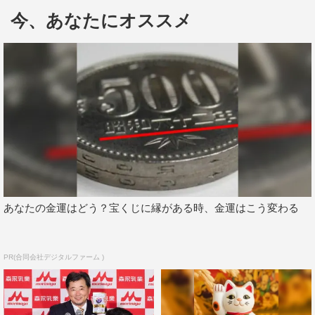
「波平さんと同じ年（54歳）になりました」と語る東山
今、あなたにオススメ
は、体力維持のためのジム通いのほか、趣味で10年以上ボ
クシングもやっており、「ステージに立って踊る感覚と似
てる」「ステップが踊りに近い」とその魅力を語る。
ジャニーズ事務所に入って40年以上になる東山は「昔は事
務所も小さくて、マンションの一室で」と回想。最近は後
輩の人数も増えたため「僕も『YOU』って言うようにな
りました」「なるほど、『YOU』は万能だなと」と、ジ
ャニー喜多川さんの口ぐせをしのぶ。
あなたの金運はどう？宝くじに縁がある時、金運はこう変わる
PR(合同会社デジタルファーム )