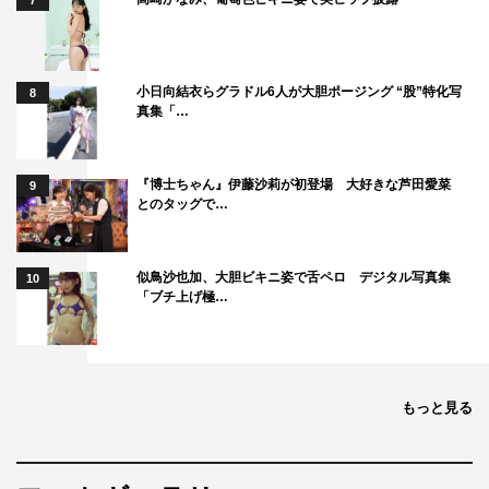
7
小日向結衣らグラドル6人が大胆ポージング “股”特化写
8
真集「…
『博士ちゃん』伊藤沙莉が初登場 大好きな芦田愛菜
9
とのタッグで…
似鳥沙也加、大胆ビキニ姿で舌ペロ デジタル写真集
10
「ブチ上げ極…
もっと見る