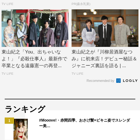
だけは変わらない」
TV LIFE
PR(森永乳業)
1
2
全文表示
東山紀之「You、出ちゃいな
東山紀之が『川柳居酒屋なつ
よ！」『必殺仕事人』最新作で
み』に初来店！デビュー秘話＆
卒業となる遠藤憲一の再登...
ジャニーズ裏話を語る | ...
TV LIFE
TV LIFE
フワちゃん
吉高由里子
小栗旬
Recommended by
明石家さんま
東山紀之
横浜流星
ランキング
#Mooove!・赤間四季、おさげ髪×ビキニ姿でスレンダ
1
ー美…