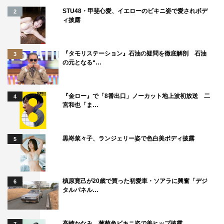
STU48・甲斐心愛、イエローのビキニ姿で愛されボデ
2
ィ披露
『タモリステーション』石油の疑問を徹底解剖 石油
3
の元となる“…
『金ロー』で「8番出口」ノーカット地上波初放送 二
4
宮和也「ま…
黒嵜菜々子、ランジェリー姿で色白美ボディ披露
5
槙原寛己が20歳で買った初愛車・ソアラに興奮「デジ
6
タルパネル…
高崎かなみ、葡萄色ビキニ姿で美ヒップ披露