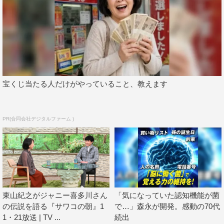
番組ではこのほか、小栗旬、吉高由里子、横浜流星、山口
智充、フワちゃんも登場。“お笑い怪獣”さんまとの爆笑ト
ークを繰り広げる。
宝くじ当たる人だけがやっていること、教えます
PR(合同会社デジタルファーム )
東山紀之がジャニー喜多川さん
「気になっていた認知機能が菌
の伝説を語る『サワコの朝』1
で…」森永が開発。感動の70代
1・21放送 | TV ...
続出
東山紀之コメント「世の中は変わっても、さんまさん