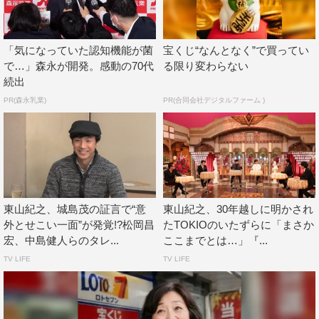
「気になっていた認知機能が菌
宝くじ“なんとなく”で買ってい
で…」森永が開発。感動の70代
る限り変わらない
続出
PR(森永乳業)
PR(合同会社デジタルファーム )
また、明石家さんまから「後輩を注意しないの？」と聞か
れると、「先日、近藤真彦さんとお話ししたんですが、僕
たちもやってたし（笑）」と語る。「辞めたいと思ったこ
とはない？」という質問には「思ったことない」「楽しい
ことばっかり」とキッパリ。
東山紀之、城島茂の証言で“意
東山紀之、30年越しに明かされ
また、かつては“しょうゆ顔”の代表として、同じ雑誌をに
外とせこい一面”が発覚!?松岡昌
たTOKIOのいたずらに「まさか
ぎわせていたというさんまと東山。「俺もちょっと変えれ
宏、中島健人らのタレ...
ここまでとは…」『...
ば東山。なんで似てるのに違うねんやろ」と不満げなさん
TV LIFE
TV LIFE
まは、東山と顔をじっくりと見比べてあることに気づいて
しまう。