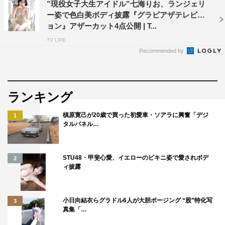
”現役女子大生アイドル”七海りお、ランジェリ
ー姿で色白美ボディ披露『グラビアザテレビジ
ョン』アザーカット4点公開 | T...
TV LIFE
Recommended by
ランキング
槙原寛己が20歳で買った初愛車・ソアラに興奮「デジ
1
タルパネル…
STU48・甲斐心愛、イエローのビキニ姿で愛されボデ
2
ィ披露
小日向結衣らグラドル6人が大胆ポージング “股”特化写
3
真集「…