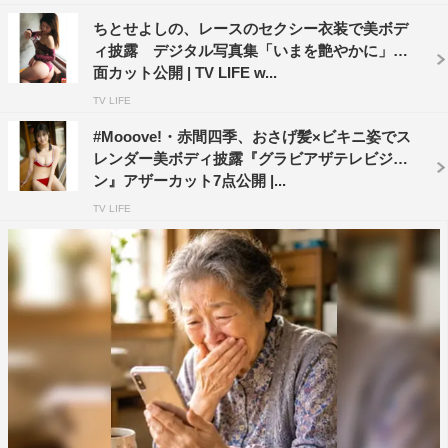
ちとせよしの、レースのセクシー衣装で美ボデ
ィ披露 デジタル写真集「いまを艶やかに」誌
面カット公開 | TV LIFE w...
TV LIFE
#Mooove!・赤間四季、おさげ髪×ビキニ姿でス
レンダー美ボディ披露『グラビアザテレビジョ
ン』アザーカット7点公開 |...
TV LIFE