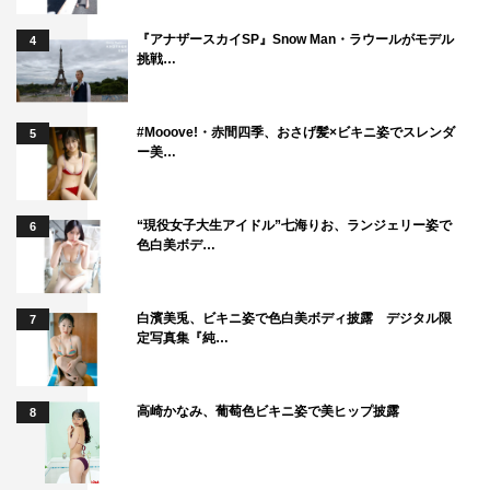
『アナザースカイSP』Snow Man・ラウールがモデル
4
挑戦…
#Mooove!・赤間四季、おさげ髪×ビキニ姿でスレンダ
5
ー美…
“現役女子大生アイドル”七海りお、ランジェリー姿で
6
色白美ボデ…
白濱美兎、ビキニ姿で色白美ボディ披露 デジタル限
7
定写真集『純…
高崎かなみ、葡萄色ビキニ姿で美ヒップ披露
8