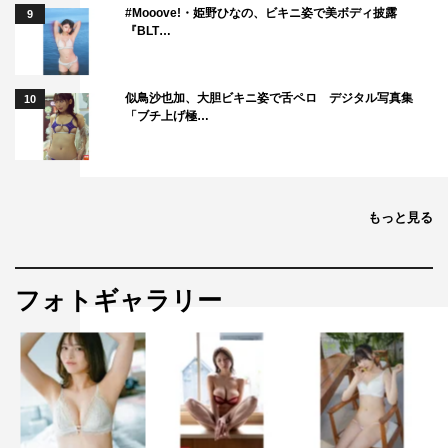
#Mooove!・姫野ひなの、ビキニ姿で美ボディ披露
9
『BLT…
似鳥沙也加、大胆ビキニ姿で舌ペロ デジタル写真集
10
「ブチ上げ極…
もっと見る
フォトギャラリー