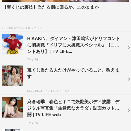
【宝くじの裏技】当たる側に回るか、このままか
PR(合同会社デジタルファーム )
HIKAKIN、ダイアン・津田篤宏がドリフコント
に初挑戦『ドリフに大挑戦スペシャル』【コメ
ントあり】 | TV LIFE...
TV LIFE
宝くじ当たる人だけがやっていること、教えま
す
PR(合同会社デジタルファーム )
麻倉瑞季、春色ビキニで妖艶美ボディ披露 デ
ジタル写真集「生意気なカラダ」誌面カット公
開 | TV LIFE web
TV LIFE