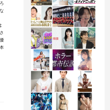
ろ
な
は
さ
優
本