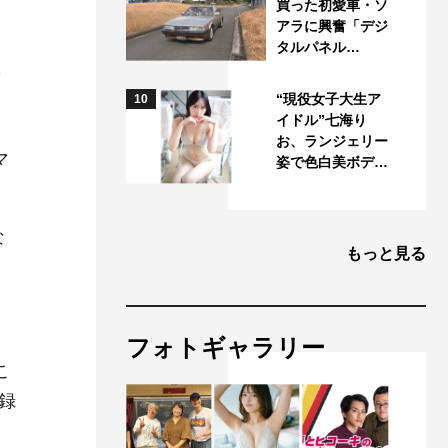
買った初愛車・ソ
アラに興奮「デジ
タルパネル…
“現役女子大生ア
10
イドル”七海り
お、ランジェリー
マ
姿で色白美ボデ…
な
もっと見る
フォトギャラリー
こ
録