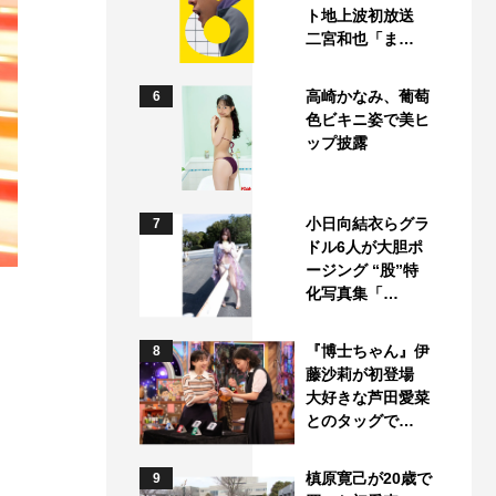
ト地上波初放送
二宮和也「ま…
高崎かなみ、葡萄
6
色ビキニ姿で美ヒ
ップ披露
小日向結衣らグラ
7
ドル6人が大胆ポ
ージング “股”特
化写真集「…
『博士ちゃん』伊
8
藤沙莉が初登場
は
大好きな芦田愛菜
とのタッグで…
」
槙原寛己が20歳で
9