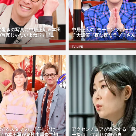
氏の驚きの写真に中居正広＆本田
中居正広の“モーニングルーテ
写真じゃないよね!?」『...
子大爆笑『夜な夜なラブ子さん』 | 
TV LIFE
慌てるスタッフに「任しとけ
アクセンチュアが追求する「最
決定の本田翼が急性虫垂炎で初
ー接点」づくりの舞台裏