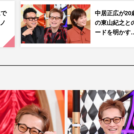
ムで
中居正広が20
リノ
の東山紀之と
ードを明かす