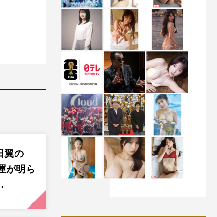
田翼の
愛運が明ら
…