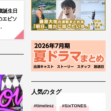
歳誕生日
のエピソ
…
人気のタグ
timelesz
SixTONES