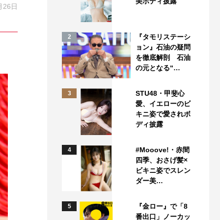
美ボディ披露
月26日
『タモリステーシ
2
ョン』石油の疑問
を徹底解剖 石油
の元となる“…
STU48・甲斐心
3
愛、イエローのビ
キニ姿で愛されボ
ディ披露
#Mooove!・赤間
4
四季、おさげ髪×
ビキニ姿でスレン
ダー美…
『金ロー』で「8
5
番出口」ノーカッ