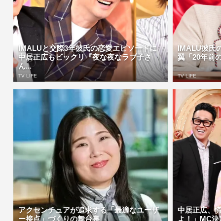
IMALUと交際3年彼氏の恋愛エピソードに
IMALU彼
中居正広もビックリ『夜な夜なラブ子さ
翼「20年前の
ん...
TV LIFE
TV LIFE
アクセンチュアが追求する「最適なユーザ
中居正広、
ー接点」づくりの舞台裏
よ！」MC