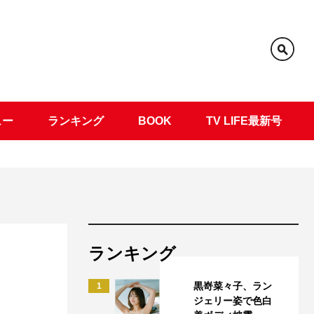
ュー
ランキング
BOOK
TV LIFE最新号
ランキング
ぇ
黒嵜菜々子、ラン
1
ジェリー姿で色白