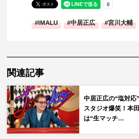
IMALU
中居正広
宮川大輔
関連記事
中居正広の“塩対応
スタジオ爆笑！本
は“生マッチ…