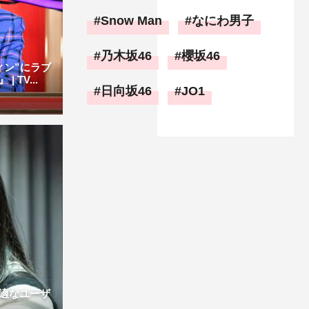
Snow Man
なにわ男子
乃木坂46
櫻坂46
ィン”にラブ
TV...
日向坂46
JO1
適なユーザ