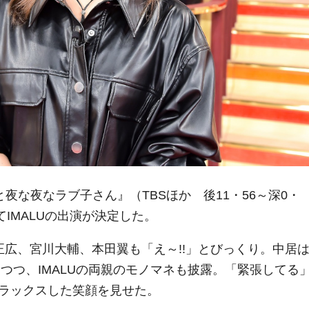
夜な夜なラブ子さん』（TBSほか 後11・56～深0・
てIMALUの出演が決定した。
居正広、宮川大輔、本田翼も「え～!!」とびっくり。中居
つつ、IMALUの両親のモノマネも披露。「緊張してる
リラックスした笑顔を見せた。