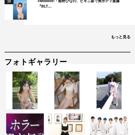
#Mooove!・姫野ひなの、ビキニ姿で美ボディ披露
10
『BLT…
もっと見る
フォトギャラリー