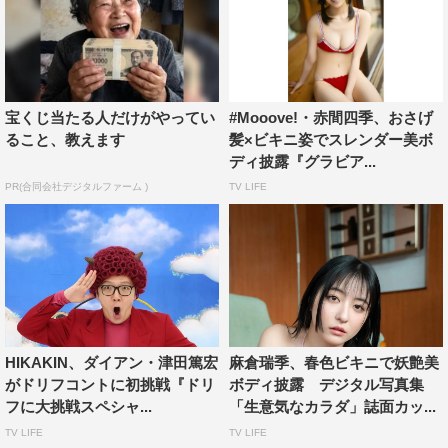
宝くじ当たる人だけがやってい
#Mooove!・赤間四季、おさげ
ること、教えます
髪×ビキニ姿でスレンダー美ボ
ディ披露『グラビア...
PR(合同会社デジタルファーム )
TV LIFE
HIKAKIN、ダイアン・津田篤宏
麻倉瑞季、春色ビキニで妖艶美
がドリフコントに初挑戦『ドリ
ボディ披露 デジタル写真集
フに大挑戦スペシャ...
「生意気なカラダ」誌面カッ...
TV LIFE
TV LIFE