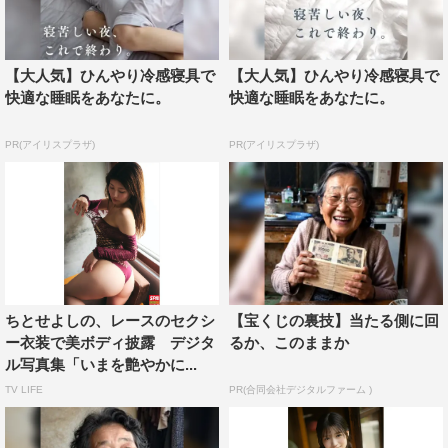
【大人気】ひんやり冷感寝具で
【大人気】ひんやり冷感寝具で
快適な睡眠をあなたに。
快適な睡眠をあなたに。
PR(アイリスプラザ)
PR(アイリスプラザ)
ちとせよしの、レースのセクシ
【宝くじの裏技】当たる側に回
ー衣装で美ボディ披露 デジタ
るか、このままか
ル写真集「いまを艶やかに...
TV LIFE
PR(合同会社デジタルファーム )