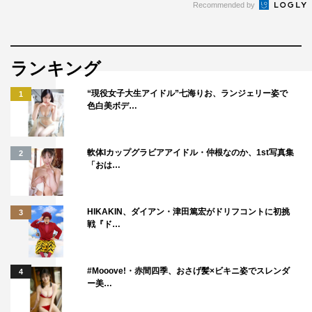
Recommended by
ランキング
“現役女子大生アイドル”七海りお、ランジェリー姿で
1
色白美ボデ…
軟体Iカップグラビアアイドル・仲根なのか、1st写真集
2
「おは…
HIKAKIN、ダイアン・津田篤宏がドリフコントに初挑
3
戦『ド…
#Mooove!・赤間四季、おさげ髪×ビキニ姿でスレンダ
4
ー美…