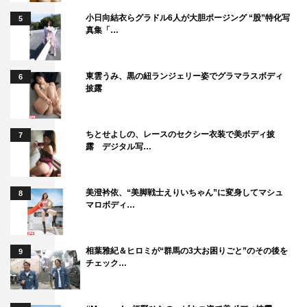
小日向結衣らグラドル6人が大胆ポージング “股”特化写
5
真集「…
東雲うみ、黒の紐ランジェリー姿でグラマラスボディ
6
披露
ちとせよしの、レースのセクシー衣装で美ボディ披
7
露 デジタル写…
美澄衿依、“美脚戦士えりいちゃん”に変身してマシュ
8
マロボディ…
相葉雅紀＆ヒロミが“群馬の3大お困りごと”のその後を
9
チェック…