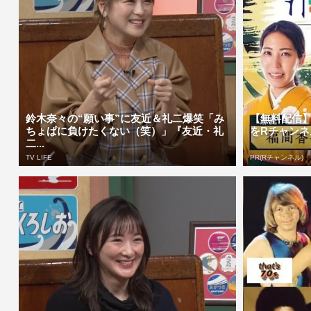
鈴木奈々の“願い事”に友近＆礼二爆笑「み
【無料配信
ちょぱに負けたくない（笑）」『友近・礼
をRチャンネ
二...
TV LIFE
PR(Rチャンネル)