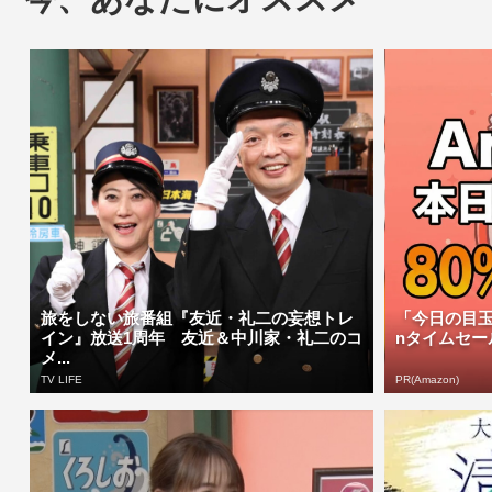
旅をしない旅番組『友近・礼二の妄想トレ
「今日の目玉
イン』放送1周年 友近＆中川家・礼二のコ
nタイムセー
メ...
TV LIFE
PR(Amazon)