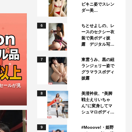
ビキニ姿でスレン
ダー美…
ちとせよしの、レ
6
ースのセクシー衣
装で美ボディ披
露 デジタル写…
東雲うみ、黒の紐
7
ランジェリー姿で
グラマラスボディ
披露
ムセールが見
美澄衿依、“美脚
8
戦士えりいちゃ
ん”に変身してマ
シュマロボディ…
#Mooove!・姫野
9