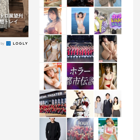
トロ展望列
想トレイ
 by