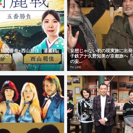
】福間香奈×西山朋佳｜清麗戦
妄想じゃない初の現実旅に出発
ルで！
子鉄アナ久野知美が京都旅へ『
の妄...
TV LIFE