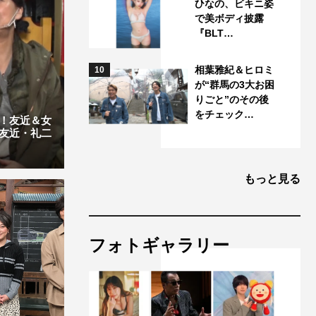
ひなの、ビキニ姿
で美ボディ披露
『BLT…
相葉雅紀＆ヒロミ
10
が“群馬の3大お困
りごと”のその後
をチェック…
！友近＆女
友近・礼二
もっと見る
フォトギャラリー