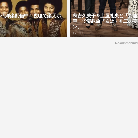
年代洋楽配信中！視聴で楽天ポ
秋吉久美子＆土屋礼央と「お座
る
車」で妄想旅『友近・礼二の妄
ン』 ...
TV LIFE
Recommended