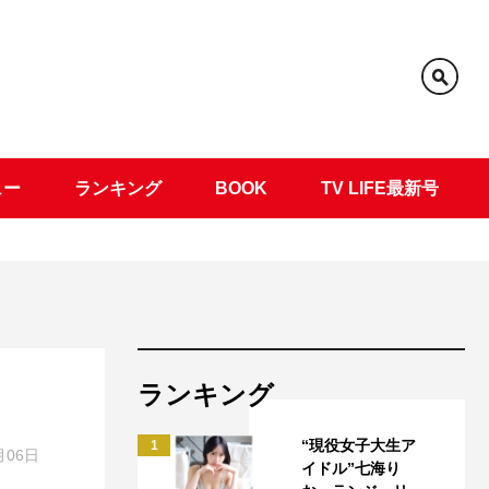
ュー
ランキング
BOOK
TV LIFE最新号
ランキング
“現役女子大生ア
1
月06日
イドル”七海り