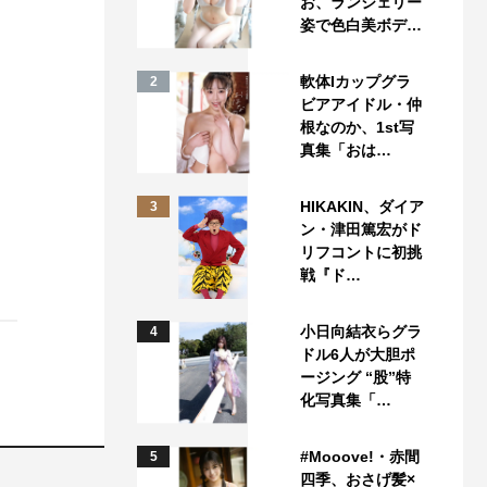
お、ランジェリー
姿で色白美ボデ…
軟体Iカップグラ
2
ビアアイドル・仲
根なのか、1st写
真集「おは…
HIKAKIN、ダイア
3
ン・津田篤宏がド
リフコントに初挑
戦『ド…
小日向結衣らグラ
4
ドル6人が大胆ポ
ージング “股”特
化写真集「…
#Mooove!・赤間
5
四季、おさげ髪×