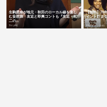
生駒里奈が地元・秋田のローカル線を楽し
【無料】70
む妄想旅 友近と即興コントも『友近・礼
イント貯ま
二の...
TV LIFE
PR(Rチャンネル)