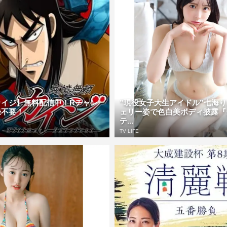
カイジ】無料配信中！Rチャン
”現役女子大生アイドル”七海
録不要！
ェリー姿で色白美ボディ披露『
テ...
TV LIFE