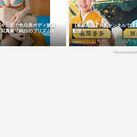
ビキニ姿で色白美ボディ披露
【将棋配信】Rチャンネルで清
定写真集『純白のプリズム』リ
配信！
PR(Rチャンネル)
Recommended