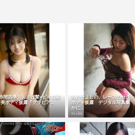
!・赤間四季、おさげ髪×ビキニ姿
ちとせよしの、レースのセクシ
美ボディ披露『グラビア...
ボディ披露 デジタル写真集「
かに...
TV LIFE