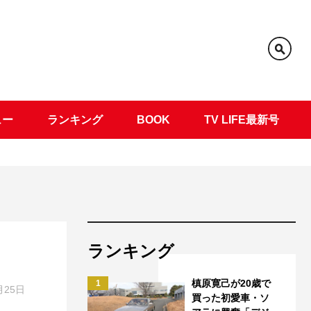
ュー
ランキング
BOOK
TV LIFE最新号
ランキング
槙原寛己が20歳で
1
月25日
買った初愛車・ソ