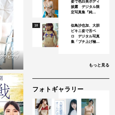
姿で色白美ボディ
披露 デジタル限
定写真集『純…
似鳥沙也加、大胆
10
ビキニ姿で舌ペ
ロ デジタル写真
集「ブチ上げ極…
りお、ランジ
グラビアザ
もっと見る
フォトギャラリー