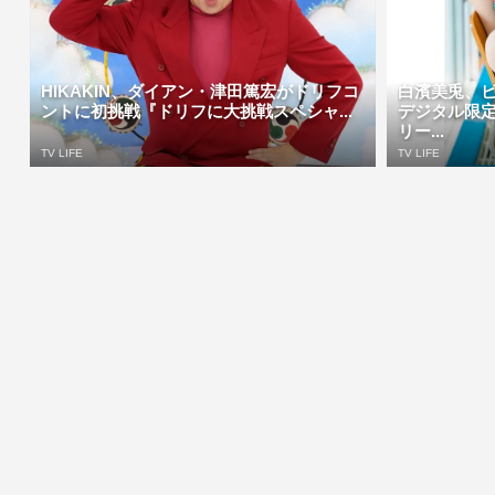
HIKAKIN、ダイアン・津田篤宏がドリフコ
白濱美兎、
ントに初挑戦『ドリフに大挑戦スペシャ...
デジタル限
リー...
TV LIFE
TV LIFE