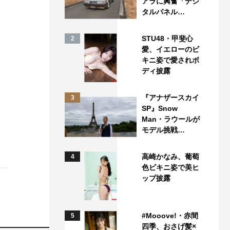
アラに興奮「デジ
タルパネル…
STU48・甲斐心
2
愛、イエローのビ
キニ姿で愛されボ
ディ披露
『アナザースカイ
3
SP』Snow
Man・ラウールが
モデル挑戦…
高崎かなみ、葡萄
4
色ビキニ姿で美ヒ
ップ披露
#Mooove!・赤間
5
四季、おさげ髪×