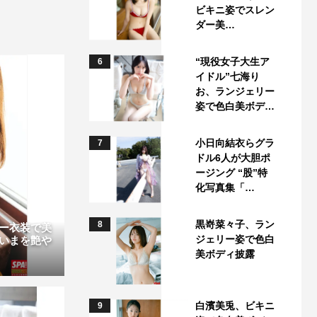
ビキニ姿でスレン
ダー美…
“現役女子大生ア
6
イドル”七海り
お、ランジェリー
姿で色白美ボデ…
小日向結衣らグラ
7
ドル6人が大胆ポ
ージング “股”特
化写真集「…
黒嵜菜々子、ラン
8
ー衣装で美
ジェリー姿で色白
いまを艶や
美ボディ披露
白濱美兎、ビキニ
9