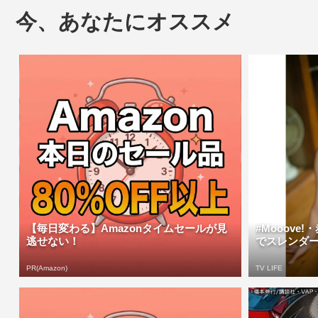
今、あなたにオススメ
【毎日変わる】Amazonタイムセールが見
#Mooove
逃せない！
でスレンダー
PR(Amazon)
TV LIFE