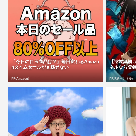
「今日の目玉商品は？」毎日変わるAmazo
【逆境無頼
nタイムセールが見逃せない
ネルなら登
PR(Amazon)
PR(Rチャンネル)