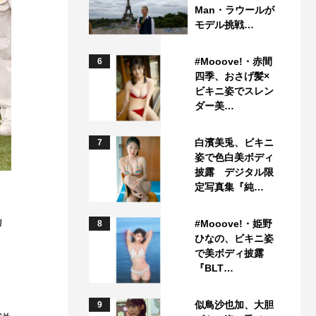
Man・ラウールが
モデル挑戦…
#Mooove!・赤間
6
四季、おさげ髪×
ビキニ姿でスレン
ダー美…
白濱美兎、ビキニ
7
姿で色白美ボディ
披露 デジタル限
定写真集『純…
乃
#Mooove!・姫野
8
ひなの、ビキニ姿
し
で美ボディ披露
『BLT…
似鳥沙也加、大胆
9