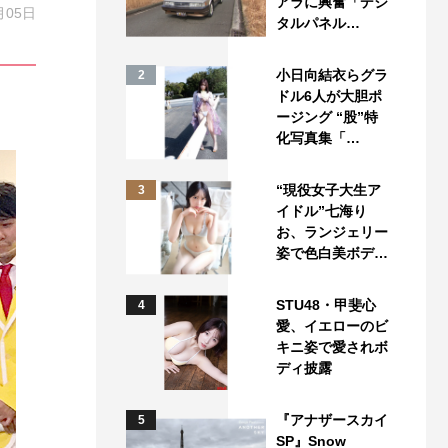
アラに興奮「デジ
月05日
タルパネル…
小日向結衣らグラ
2
ドル6人が大胆ポ
ージング “股”特
化写真集「…
“現役女子大生ア
3
イドル”七海り
お、ランジェリー
姿で色白美ボデ…
STU48・甲斐心
4
愛、イエローのビ
キニ姿で愛されボ
ディ披露
『アナザースカイ
5
SP』Snow