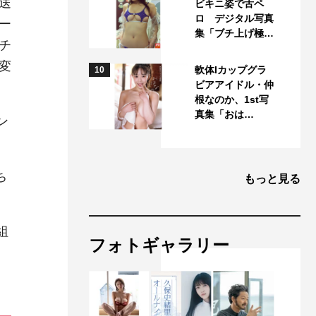
送
ビキニ姿で舌ペ
ロ デジタル写真
ー
集「ブチ上げ極…
チ
変
軟体Iカップグラ
10
ビアアイドル・仲
根なのか、1st写
真集「おは…
ン
ち
もっと見る
組
フォトギャラリー