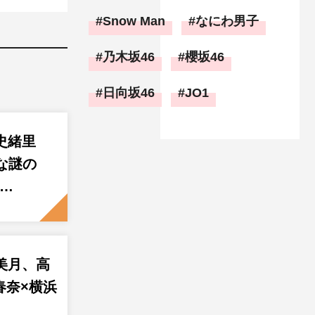
Snow Man
なにわ男子
乃木坂46
櫻坂46
日向坂46
JO1
史緒里
な謎の
ラ…
美月、高
春奈×横浜