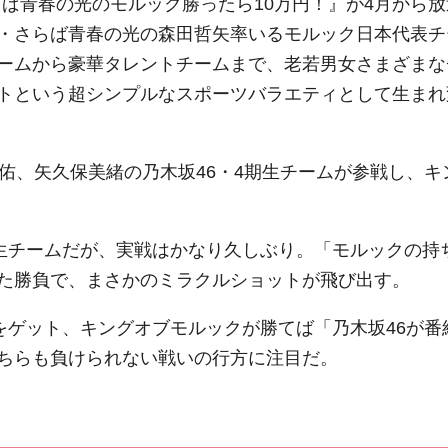
さらば青春の光のモルック勝ったら10万円！』が4月から放
・さらば青春の光の森田哲矢率いるモルック日本代表チ
ームから豪華タレントチームまで、老若男女さまざまな
トという超シンプルなスポーツバラエティとして生まれ
佑、矢久保美緒の乃木坂46・4期生チームが参戦し、キ
期生チームだが、実戦はかなり久しぶり。「モルックの持
た勝負で、まさかのミラクルショットが飛び出す。
をゲット、キングオブモルックが勝てば「乃木坂46が番
ちらも負けられない戦いの行方に注目だ。