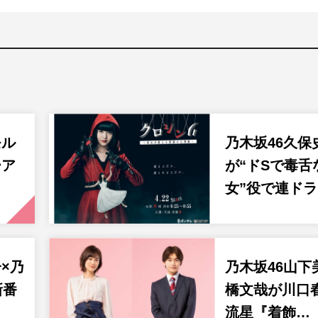
モル
乃木坂46久保
ーア
が“ドSで毒舌
女”役で連ド
×乃
乃木坂46山下
新番
橋文哉が川口
流星『着飾…