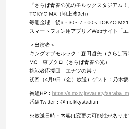
『さらば青春の光のモルックスタジアム！
TOKYO MX（地上波9ch）
毎週金曜 後6・30～7・00＜TOKYO MX
スマートフォン用アプリ／Webサイト「
＜出演者＞
キングオブモルック：森田哲矢（さらば青
MC：東ブクロ（さらば青春の光）
挑戦者応援団：エナツの祟り
初回（4月9日（金）放送）ゲスト：乃木坂
番組HP：
https://s.mxtv.jp/variety/saraba_m
番組Twitter：@molkkystadium
※放送日時・内容は変更の可能性がありま