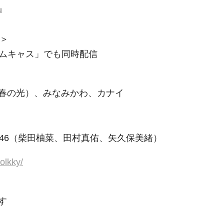
』
1＞
エムキャス」でも同時配信
春の光）、みなみかわ、カナイ
46（柴田柚菜、田村真佑、矢久保美緒）
olkky/
す