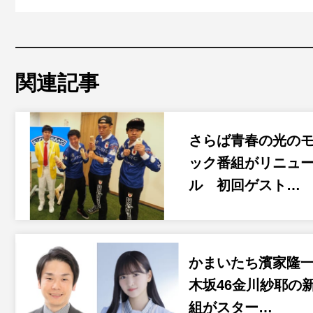
関連記事
さらば青春の光の
ック番組がリニュ
ル 初回ゲスト…
かまいたち濱家隆一
木坂46金川紗耶の
組がスター…