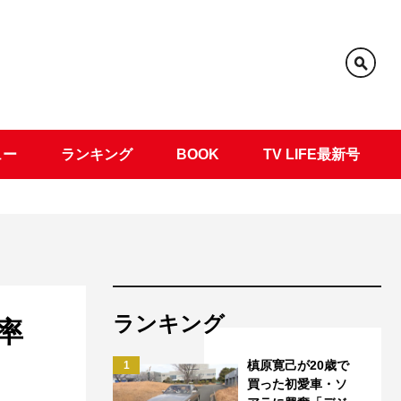
ュー
ランキング
BOOK
TV LIFE最新号
ランキング
率
槙原寛己が20歳で
1
買った初愛車・ソ