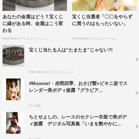
あなたの金運はどう？宝くじ
宝くじ当選者「〇〇をやらず
に縁がある時、金運はこう変
に買うのはもったいない」
わる
PR(合同会社デジタルファーム )
PR(合同会社デジタルファーム )
宝くじ当たる人は“たまたま”じゃない?!
PR(合同会社デジタルファーム )
#Mooove!・赤間四季、おさげ髪×ビキニ姿でス
レンダー美ボディ披露『グラビア...
TV LIFE
ちとせよしの、レースのセクシー衣装で美ボデ
ィ披露 デジタル写真集「いまを艶やかに...