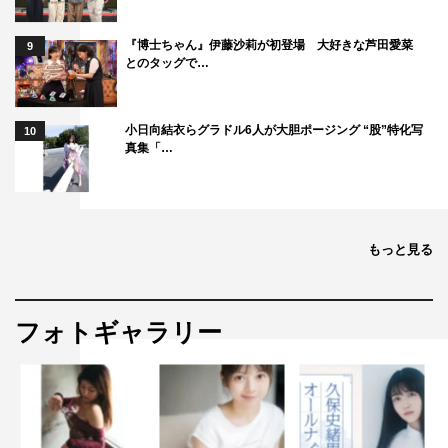
『博士ちゃん』伊藤沙莉が初登場 大好きな芦田愛菜
9
とのタッグで…
小日向結衣らグラドル6人が大胆ポージング “股”特化写
10
真集「…
もっと見る
フォトギャラリー