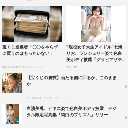
TV LIFE
宝くじ当選者「〇〇をやらず
”現役女子大生アイドル”七海
に買うのはもったいない」
りお、ランジェリー姿で色白
美ボディ披露『グラビアザテ...
PR(合同会社デジタルファーム )
TV LIFE
【宝くじの裏技】当たる側に回るか、このまま
か
PR(合同会社デジタルファーム )
白濱美兎、ビキニ姿で色白美ボディ披露 デジ
タル限定写真集『純白のプリズム』リリー...