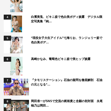
白濱美兎、ビキニ姿で色白美ボディ披露 デジタル限
4
定写真集『純…
“現役女子大生アイドル”七海りお、ランジェリー姿で
5
色白美ボデ…
高崎かなみ、葡萄色ビキニ姿で美ヒップ披露
6
『タモリステーション』石油の疑問を徹底解剖 石油
7
の元となる“…
岡田准一がSNSで交流の梶裕貴と念願の初対面 永尾
8
柚乃は岡田…