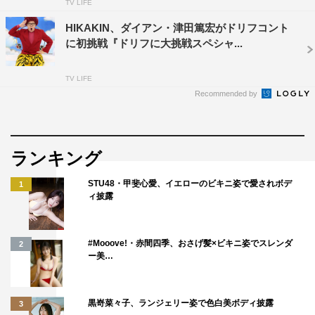
TV LIFE
HIKAKIN、ダイアン・津田篤宏がドリフコント
に初挑戦『ドリフに大挑戦スペシャ...
TV LIFE
Recommended by
ランキング
STU48・甲斐心愛、イエローのビキニ姿で愛されボデ
1
ィ披露
#Mooove!・赤間四季、おさげ髪×ビキニ姿でスレンダ
2
ー美…
黒嵜菜々子、ランジェリー姿で色白美ボディ披露
3