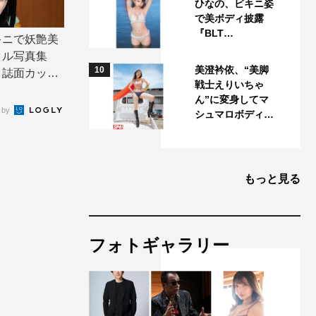
ひなの、ビキニ姿
で美ボディ披露
『BLT…
キニで妖艶美
タル写真集
美澄衿依、“美脚
10
」誌面カット
戦士えりいちゃ
ん”に変身してマ
 by
シュマロボディ…
もっと見る
フォトギャラリー