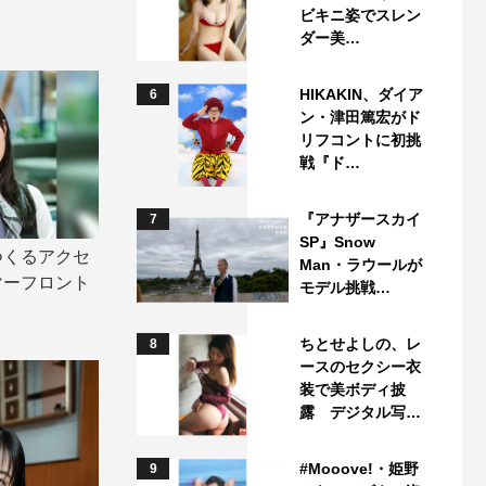
ビキニ姿でスレン
ダー美…
HIKAKIN、ダイア
6
ン・津田篤宏がド
リフコントに初挑
戦『ド…
『アナザースカイ
7
SP』Snow
つくるアクセ
Man・ラウールが
マーフロント
モデル挑戦…
ちとせよしの、レ
8
ースのセクシー衣
装で美ボディ披
露 デジタル写…
#Mooove!・姫野
9