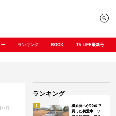
ュー
ランキング
BOOK
TV LIFE最新号
ランキング
槙原寛己が20歳で
1
月11日
買った初愛車・ソ