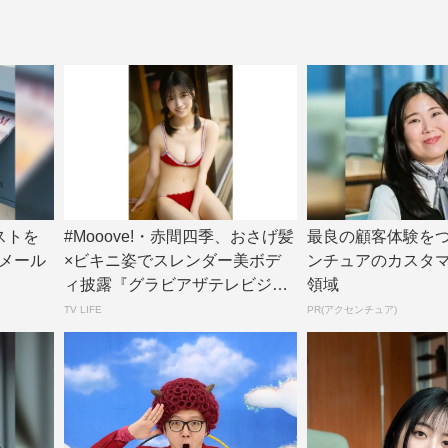
ストを
#Mooove!・赤間四季、おさげ髪
最良の顧客体験を
メール
×ビキニ姿でスレンダー美ボデ
ンチュアのカスタ
ィ披露『グラビアザテレビジョ
領域
ン』アザ...
TV LIFE
PR(アクセンチュア)