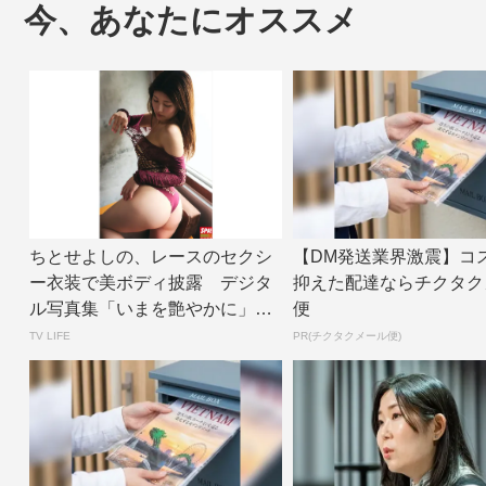
今、あなたにオススメ
ちとせよしの、レースのセクシ
【DM発送業界激震】コ
ー衣装で美ボディ披露 デジタ
抑えた配達ならチクタク
ル写真集「いまを艶やかに」誌
便
面カット公開 |...
TV LIFE
PR(チクタクメール便)