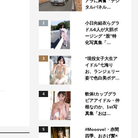
アラに興奮「デジ
タルパネル…
小日向結衣らグラ
2
ドル6人が大胆ポ
ージング “股”特
化写真集「…
“現役女子大生ア
3
イドル”七海り
お、ランジェリー
姿で色白美ボデ…
軟体Iカップグラ
4
ビアアイドル・仲
根なのか、1st写
真集「おは…
#Mooove!・赤間
5
四季、おさげ髪×