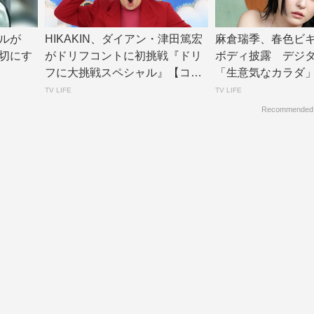
ルが
HIKAKIN、ダイアン・津田篤宏
麻倉瑞季、春色ビ
切にす
がドリフコントに初挑戦『ドリ
ボディ披露 デジ
フに大挑戦スペシャル』【コメ
「生意気なカラダ
ントあり】...
公開 | TV L...
TV LIFE
TV LIFE
Recommended