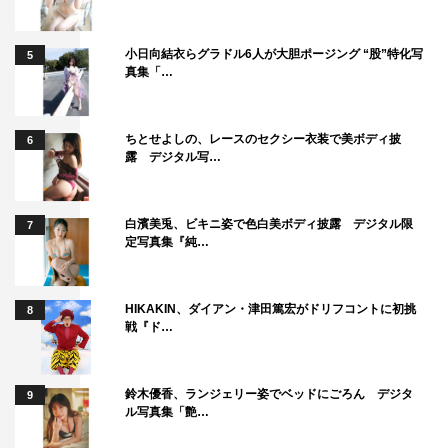
小日向結衣らグラドル6人が大胆ポージング “股”特化写
5
真集「…
ちとせよしの、レースのセクシー衣装で美ボディ披
6
露 デジタル写…
白濱美兎、ビキニ姿で色白美ボディ披露 デジタル限
7
定写真集『純…
HIKAKIN、ダイアン・津田篤宏がドリフコントに初挑
8
戦『ド…
鈴木優香、ランジェリー姿でベッドにごろん デジタ
9
ル写真集「艶…