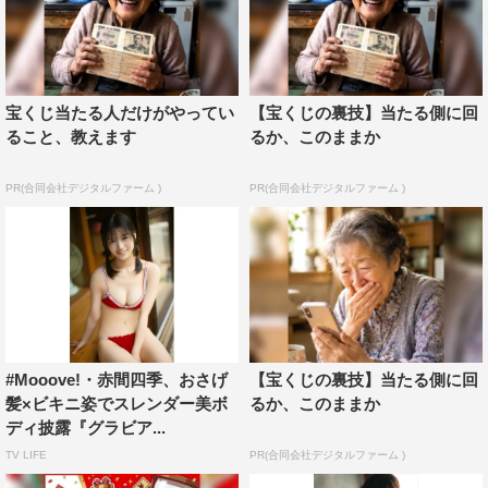
宝くじ当たる人だけがやってい
【宝くじの裏技】当たる側に回
ること、教えます
るか、このままか
PR(合同会社デジタルファーム )
PR(合同会社デジタルファーム )
#Mooove!・赤間四季、おさげ
【宝くじの裏技】当たる側に回
髪×ビキニ姿でスレンダー美ボ
るか、このままか
ディ披露『グラビア...
TV LIFE
PR(合同会社デジタルファーム )