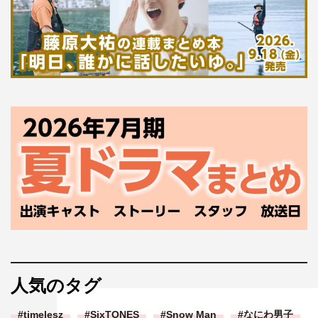
人気のタグ
timelesz
SixTONES
Snow Man
なにわ男子