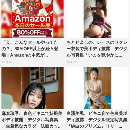
「え、こんなセールやってた
ちとせよしの、レースのセクシ
の？」80％OFF以上が続々登
ー衣装で美ボディ披露 デジタ
場！Amazonの本気が...
ル写真集「いまを艶やかに...
PR(Amazon)
TV LIFE
麻倉瑞季、春色ビキニで妖艶美
白濱美兎、ビキニ姿で色白美ボ
ボディ披露 デジタル写真集
ディ披露 デジタル限定写真集
「生意気なカラダ」誌面カッ...
『純白のプリズム』リリー...