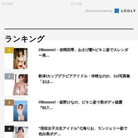
TV LIFE
TV LIFE
Recommended by
ランキング
#Mooove!・赤間四季、おさげ髪×ビキニ姿でスレンダ
1
ー美…
軟体Iカップグラビアアイドル・仲根なのか、1st写真集
2
「おは…
#Mooove!・姫野ひなの、ビキニ姿で美ボディ披露
3
『BLT…
“現役女子大生アイドル”七海りお、ランジェリー姿で
4
色白美ボデ…