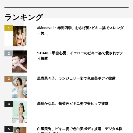
ランキング
#Mooove!・赤間四季、おさげ髪×ビキニ姿でスレンダ
1
ー美…
STU48・甲斐心愛、イエローのビキニ姿で愛されボデ
2
ィ披露
黒嵜菜々子、ランジェリー姿で色白美ボディ披露
3
高崎かなみ、葡萄色ビキニ姿で美ヒップ披露
4
白濱美兎、ビキニ姿で色白美ボディ披露 デジタル限
5