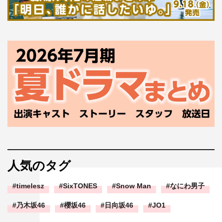
人気のタグ
timelesz
SixTONES
Snow Man
なにわ男子
乃木坂46
櫻坂46
日向坂46
JO1