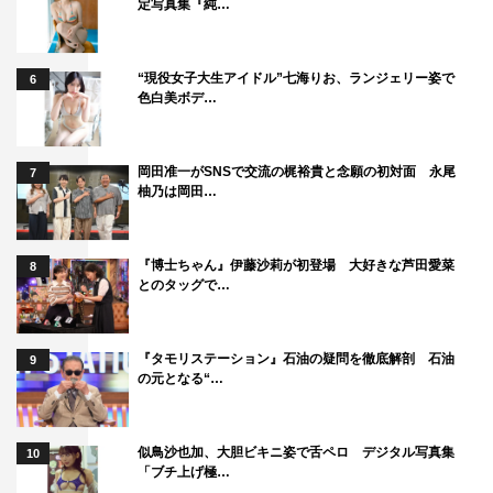
定写真集『純…
“現役女子大生アイドル”七海りお、ランジェリー姿で
6
色白美ボデ…
岡田准一がSNSで交流の梶裕貴と念願の初対面 永尾
7
柚乃は岡田…
『博士ちゃん』伊藤沙莉が初登場 大好きな芦田愛菜
8
とのタッグで…
『タモリステーション』石油の疑問を徹底解剖 石油
9
の元となる“…
似鳥沙也加、大胆ビキニ姿で舌ペロ デジタル写真集
10
「ブチ上げ極…