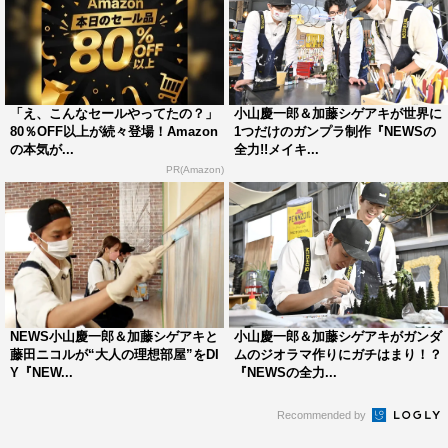
「え、こんなセールやってたの？」
小山慶一郎＆加藤シゲアキが世界に
80％OFF以上が続々登場！Amazon
1つだけのガンプラ制作『NEWSの
の本気が...
全力!!メイキ...
PR(Amazon)
NEWS小山慶一郎＆加藤シゲアキと
小山慶一郎＆加藤シゲアキがガンダ
藤田ニコルが“大人の理想部屋”をDI
ムのジオラマ作りにガチはまり！？
Y『NEW...
『NEWSの全力...
Recommended by