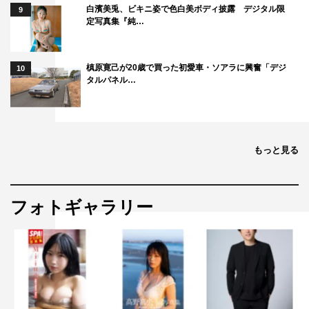
白濱美兎、ビキニ姿で色白美ボディ披露 デジタル限
9
定写真集『純…
槙原寛己が20歳で買った初愛車・ソアラに興奮「デジ
10
タルパネル…
もっと見る
フォトギャラリー