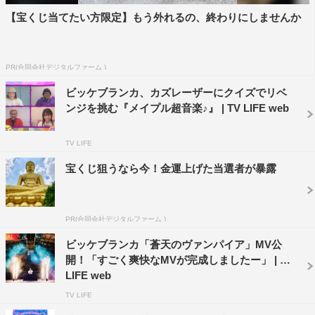
【宝くじ当てたい方限定】もう外れるの、終わりにしませんか
PR(合同会社デジタルファーム )
ビッケブランカ、カズレーザーにクイズでリベ
ンジを挑む『メイプル超音楽♪』 | TV LIFE web
TV LIFE
宝くじ狙うなら今！金運上げた当選者が暴露
PR(合同会社デジタルファーム )
ビッケブランカ「蒼天のヴァンパイア」MV公
開！「すごく爽快なMVが完成しましたー」 | TV
LIFE web
TV LIFE