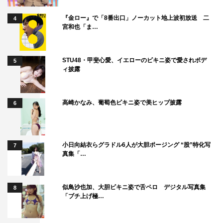
『金ロー』で「8番出口」ノーカット地上波初放送 二
4
宮和也「ま…
STU48・甲斐心愛、イエローのビキニ姿で愛されボデ
5
ィ披露
高崎かなみ、葡萄色ビキニ姿で美ヒップ披露
6
小日向結衣らグラドル6人が大胆ポージング “股”特化写
7
真集「…
似鳥沙也加、大胆ビキニ姿で舌ペロ デジタル写真集
8
「ブチ上げ極…