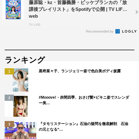
藤原聡・kz・首藤義勝・ビッケブランカの「放
課後プレイリスト」をSpotifyで公開 | TV LIFE
web
TV LIFE
Recommended by
ランキング
黒嵜菜々子、ランジェリー姿で色白美ボディ披露
1
#Mooove!・赤間四季、おさげ髪×ビキニ姿でスレンダ
2
ー美…
『タモリステーション』石油の疑問を徹底解剖 石油
3
の元となる“…