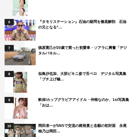
『タモリステーション』石油の疑問を徹底解剖 石油
6
の元となる“…
槙原寛己が20歳で買った初愛車・ソアラに興奮「デジ
7
タルパネル…
似鳥沙也加、大胆ビキニ姿で舌ペロ デジタル写真集
8
「ブチ上げ極…
軟体Iカップグラビアアイドル・仲根なのか、1st写真集
9
「おは…
岡田准一がSNSで交流の梶裕貴と念願の初対面 永尾
10
柚乃は岡田…