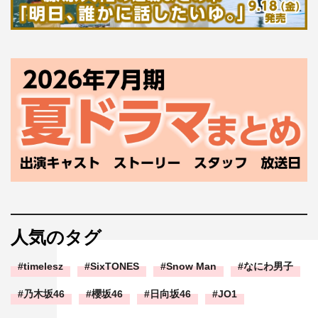
人気のタグ
timelesz
SixTONES
Snow Man
なにわ男子
乃木坂46
櫻坂46
日向坂46
JO1