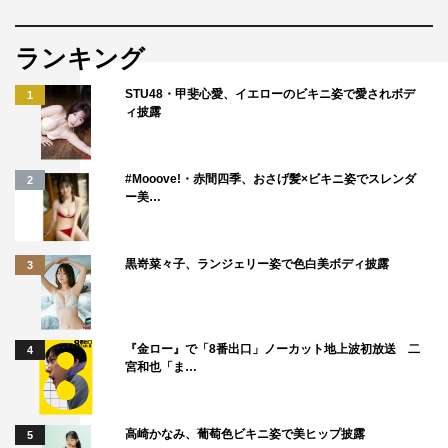
ランキング
STU48・甲斐心愛、イエローのビキニ姿で愛されボデ
1
ィ披露
#Mooove!・赤間四季、おさげ髪×ビキニ姿でスレンダ
2
ー美…
黒嵜菜々子、ランジェリー姿で色白美ボディ披露
3
『金ロー』で「8番出口」ノーカット地上波初放送 二
4
宮和也「ま…
高崎かなみ、葡萄色ビキニ姿で美ヒップ披露
5