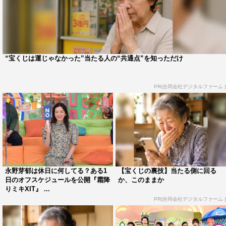
“宝くじは運じゃなかった”当たる人の“共通点”を知っただけ
PR(合同会社デジタルファーム )
永野芽郁は休日に何してる？ある1
【宝くじの裏技】当たる側に回る
日のオフスケジュールを公開『霜降
か、このままか
りミキXIT』 ...
PR(合同会社デジタルファーム )