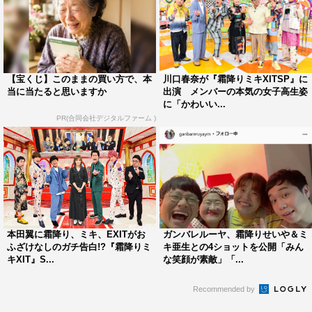
【宝くじ】このままの買い方で、本
川口春奈が『霜降りミキXITSP』に
当に当たると思いますか
出演 メンバーの本気の女子高生姿
に「かわいい...
PR(合同会社デジタルファーム )
本田翼に霜降り、ミキ、EXITがお
ガンバレルーヤ、霜降りせいや＆ミ
ふざけなしのガチ告白!?『霜降りミ
キ亜生との4ショットを公開「みん
キXIT』S...
な笑顔が素敵」「...
Recommended by