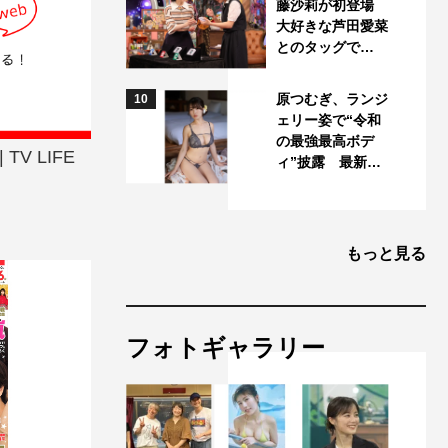
藤沙莉が初登場
大好きな芦田愛菜
とのタッグで…
原つむぎ、ランジ
10
ェリー姿で“令和
の最強最高ボデ
V LIFE
ィ”披露 最新…
もっと見る
フォトギャラリー