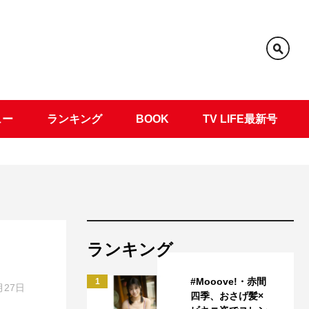
ュー
ランキング
BOOK
TV LIFE最新号
ランキング
#Mooove!・赤間
1
月27日
四季、おさげ髪×