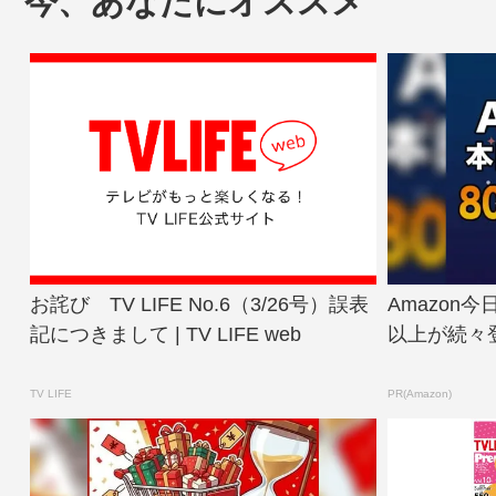
今、あなたにオススメ
お詫び TV LIFE No.6（3/26号）誤表
Amazon
記につきまして | TV LIFE web
以上が続々
TV LIFE
PR(Amazon)