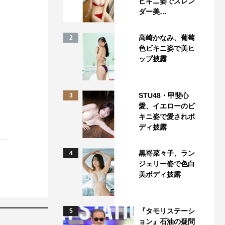
ビキニ姿でスレン
ダー美…
高崎かなみ、葡萄
2
色ビキニ姿で美ヒ
ップ披露
STU48・甲斐心
3
愛、イエローのビ
キニ姿で愛されボ
ディ披露
黒嵜菜々子、ラン
4
ジェリー姿で色白
美ボディ披露
『タモリステーシ
5
ョン』石油の疑問