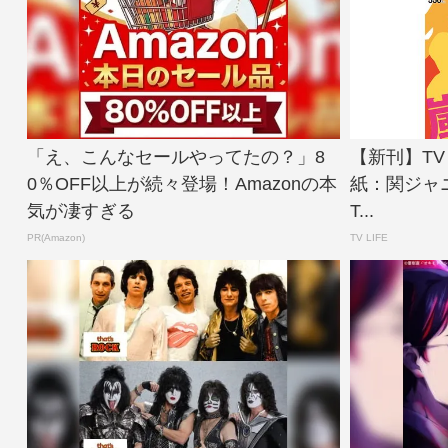
「え、こんなセールやってたの？」8
【新刊】TV L
0％OFF以上が続々登場！Amazonの本
紙：関ジャニ
気が凄すぎる
T...
PR(Amazon)
TV LIFE