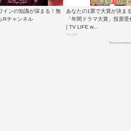
ワインの知識が深まる！無
あなたの1票で大賞が決まる！T
らRチャンネル
「年間ドラマ大賞」投票受
| TV LIFE w...
TV LIFE
Recommended