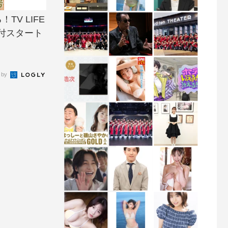
V LIFE
付スタート
 by