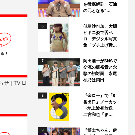
を徹底解剖 石油
の元となる“…
似鳥沙也加、大胆
6
ビキニ姿で舌ペ
ロ デジタル写真
集「ブチ上げ極…
岡田准一がSNSで
7
交流の梶裕貴と念
願の初対面 永尾
柚乃は岡田…
| TV LI
『金ロー』で「8
8
番出口」ノーカッ
ト地上波初放送
二宮和也「ま…
『博士ちゃん』伊
9