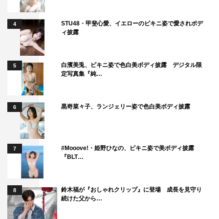
STU48・甲斐心愛、イエローのビキニ姿で愛されボデ
4
ィ披露
白濱美兎、ビキニ姿で色白美ボディ披露 デジタル限
5
定写真集『純…
黒嵜菜々子、ランジェリー姿で色白美ボディ披露
6
#Mooove!・姫野ひなの、ビキニ姿で美ボディ披露
7
『BLT…
鈴木福が『おしゃれクリップ』に登場 成長を見守り
8
続けた父から…