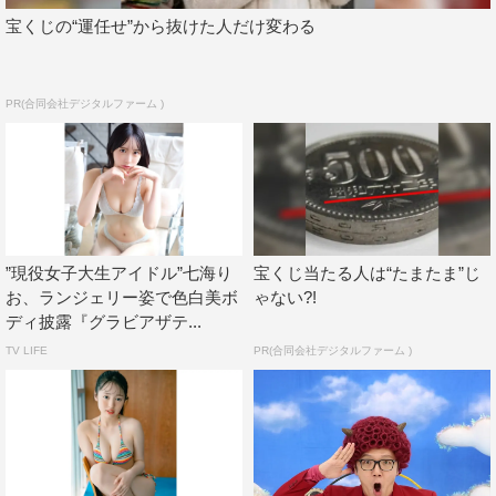
宝くじの“運任せ”から抜けた人だけ変わる
PR(合同会社デジタルファーム )
”現役女子大生アイドル”七海り
宝くじ当たる人は“たまたま”じ
お、ランジェリー姿で色白美ボ
ゃない?!
ディ披露『グラビアザテ...
TV LIFE
PR(合同会社デジタルファーム )