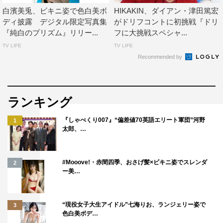
白濱美兎、ビキニ姿で色白美ボ
HIKAKIN、ダイアン・津田篤宏
ディ披露 デジタル限定写真集
がドリフコントに初挑戦『ドリ
『純白のプリズム』リリー...
フに大挑戦スペシャ...
TV LIFE
TV LIFE
Recommended by
ランキング
『しゃべくり007』“偏差値70英語エリート軍団”河野
1
太郎、…
#Mooove!・赤間四季、おさげ髪×ビキニ姿でスレンダ
2
ー美…
“現役女子大生アイドル”七海りお、ランジェリー姿で
3
色白美ボデ…