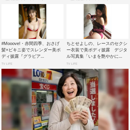
#Mooove!・赤間四季、おさげ
ちとせよしの、レースのセクシ
髪×ビキニ姿でスレンダー美ボ
ー衣装で美ボディ披露 デジタ
ディ披露『グラビア...
ル写真集「いまを艶やかに...
TV LIFE
TV LIFE