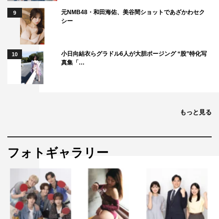
元NMB48・和田海佑、美谷間ショットであざかわセク
9
シー
小日向結衣らグラドル6人が大胆ポージング “股”特化写
10
真集「…
もっと見る
フォトギャラリー