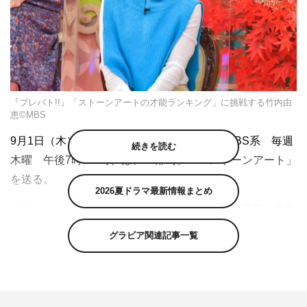
『プレバト!!』「ストーンアートの才能ランキング」に挑戦する竹内由
恵©MBS
9月1日（木）放送の『プレバト!!』（MBS／TBS系 毎週
続きを読む
木曜 午後7時～8時）は、「俳句」＆「ストーンアート」
を送る。
2026夏ドラマ最新情報まとめ
「ストーンアートの才能ランキング」は、近藤千尋、竹内
由恵、中川翔子、村上佳菜子、横澤夏子が挑戦。河原に落
グラビア関連記事一覧
ちている石にペイントして作るアート査定の第2弾は、女
性同士のプライドがぶつかり合い、ハラハラドキドキの展
開となる。