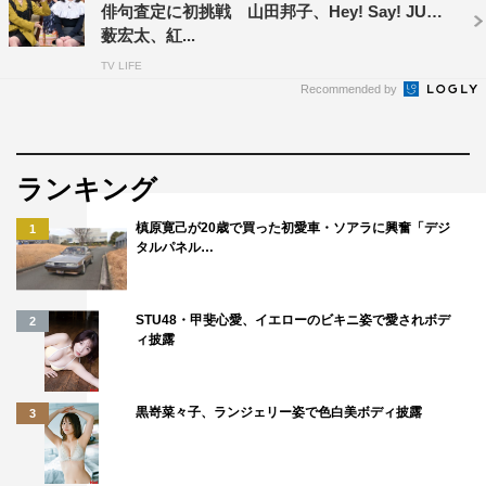
俳句査定に初挑戦 山田邦子、Hey! Say! JUMP
薮宏太、紅...
TV LIFE
Recommended by
©MBS
ランキング
槙原寛己が20歳で買った初愛車・ソアラに興奮「デジ
1
タルパネル…
STU48・甲斐心愛、イエローのビキニ姿で愛されボデ
2
FUJIWARA
中川翔子
春風亭昇吉
ィ披露
村上佳菜子
松岡充
横澤夏子
黒嵜菜々子、ランジェリー姿で色白美ボディ披露
3
浜田雅功
犬山紙子
竹内由恵