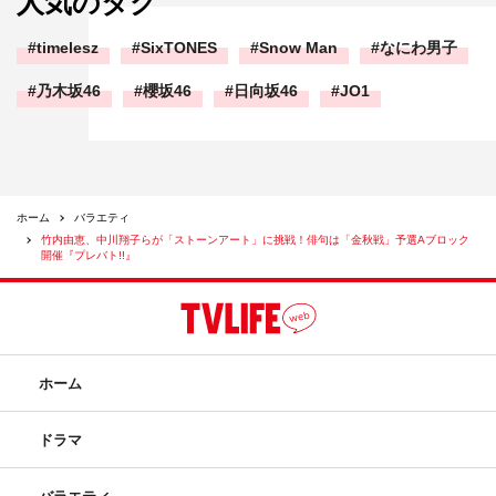
人気のタグ
timelesz
SixTONES
Snow Man
なにわ男子
乃木坂46
櫻坂46
日向坂46
JO1
ホーム
バラエティ
竹内由恵、中川翔子らが「ストーンアート」に挑戦！俳句は「金秋戦」予選Aブロック
開催『プレバト!!』
ホーム
ドラマ