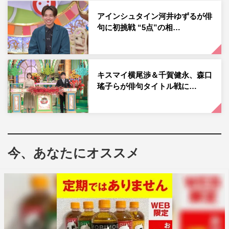
イプの女なので、自分らしく好きなように描けた！」、近
アインシュタイン河井ゆずるが俳
藤と横澤も「最高に楽しかった！」といずれも手応えあり
句に初挑戦 “5点”の相…
の様子。果たしてストーンアート界の巨匠・栗屋近先生を
うならせる作品は現れるのか。
キスマイ横尾渉＆千賀健永、森口
瑤子らが俳句タイトル戦に…
今、あなたにオススメ