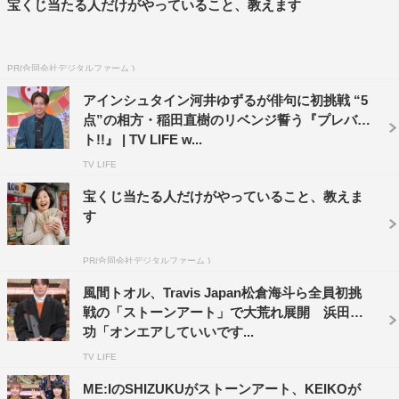
宝くじ当たる人だけがやっていること、教えます
この記事の写真
PR(合同会社デジタルファーム )
アインシュタイン河井ゆずるが俳句に初挑戦 “5
点”の相方・稲田直樹のリベンジ誓う『プレバ
ト!!』 | TV LIFE w...
TV LIFE
宝くじ当たる人だけがやっていること、教えま
す
PR(合同会社デジタルファーム )
風間トオル、Travis Japan松倉海斗ら全員初挑
戦の「ストーンアート」で大荒れ展開 浜田雅
功「オンエアしていいです...
TV LIFE
ME:IのSHIZUKUがストーンアート、KEIKOが