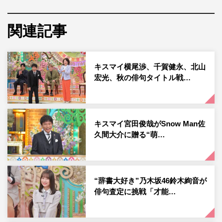
関連記事
キスマイ横尾渉、千賀健永、北山
宏光、秋の俳句タイトル戦…
キスマイ宮田俊哉がSnow Man佐
久間大介に贈る“萌…
『プレバト!!』「ストーンアートの才能ランキング」に挑戦する中川翔
子©MBS
色鉛筆とバナナアートでは一発で特待生になった中川は
“辞書大好き”乃木坂46鈴木絢音が
「今回も手応えあります。一発で特待生を狙う！」、色鉛
俳句査定に挑戦「才能…
筆で才能アリを獲得している竹内も「自信あります。私も
特待生を狙いたい！」と宣言。村上は「型にハマれないタ