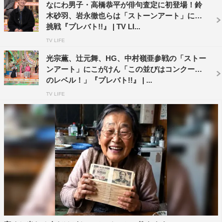
なにわ男子・高橋恭平が俳句査定に初登場！鈴
木砂羽、岩永徹也らは「ストーンアート」に初
挑戦『プレバト!!』 | TV LI...
TV LIFE
光宗薫、辻元舞、HG、中村嶺亜参戦の「ストー
ンアート」にこがけん「この並びはコンクール
のレベル！」『プレバト!!』 | ...
TV LIFE
『プレバト!!』俳句タイトル戦「金秋戦」予選Aブロック©MBS
番組情報
『プレバト!!』
MBS／TBS系
2022年9月1日（木）午後7時～8時
公式サイト：
https://www.mbs.jp/p-battle/