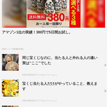
『プレバト!!』「ストーンアートの才能ランキング」前回放送の作品
©MBS
「俳句」査定は、四季ごとに芸能界の俳句王を決定する俳
句タイトル戦「金秋戦」予選Aブロックを行う。「ファッ
ションの秋」をお題にFUJIWARA・藤本敏史、馬場典子、
アマゾン1位の実績！380円で5日間お試し。
松岡充、犬山紙子、春風亭昇吉が激突。夏井いつき先生が
「皆さん素晴らしいじゃないですか！できることなら全員
PR(ハーブ健康本舗)
決勝に出してあげたい」と絶賛する超ハイレベルな戦いと
同じ宝くじなのに、当たる人と外れる人の違い
なる。
実は“ここ”でした
シード権を持つ春の王者・立川志らく、永世名人の梅沢富
美男、フルーツポンチ・村上健志の3人が待ち構える決勝
PR(合同会社デジタルファーム )
に進むのは一体誰なのか。
宝くじ当たる人だけがやっていること、教えま
す
PR(合同会社デジタルファーム )