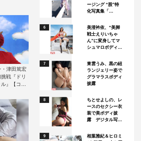
ージング “股”特
化写真集「…
美澄衿依、“美脚
6
戦士えりいちゃ
ん”に変身してマ
シュマロボディ…
東雲うみ、黒の紐
7
アン・津田篤宏
ランジェリー姿で
初挑戦『ドリ
グラマラスボディ
披露
ャル』【コメ
ちとせよしの、レ
8
ースのセクシー衣
装で美ボディ披
露 デジタル写…
相葉雅紀＆ヒロミ
9