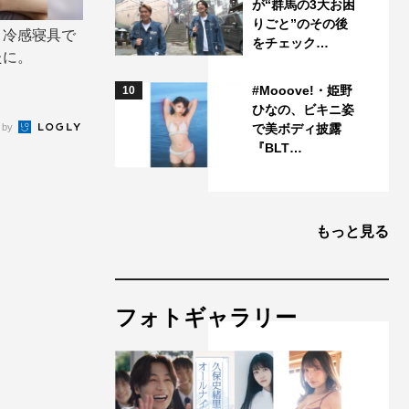
が“群馬の3大お困
りごと”のその後
り冷感寝具で
をチェック…
たに。
#Mooove!・姫野
10
ひなの、ビキニ姿
 by
で美ボディ披露
『BLT…
もっと見る
フォトギャラリー