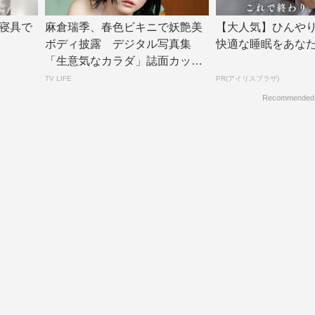
寝具で
麻倉瑞季、春色ビキニで妖艶美
【大人気】ひんや
ボディ披露 デジタル写真集
快適な睡眠をあな
「生意気なカラダ」誌面カット
公開 | TV L...
TV LIFE
PR(アイリスプラザ)
Recommended