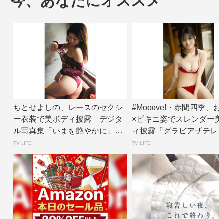
今、あなたにオススメ
ちとせよしの、レースのセクシ
#Mooove!・赤間四季
ー衣装で美ボディ披露 デジタ
×ビキニ姿でスレンダー
ル写真集「いまを艶やかに」誌
ィ披露『グラビアザテレ
面カット公開 |...
ン』アザ...
TV LIFE
TV LIFE