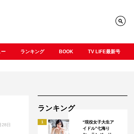
ュー
ランキング
BOOK
TV LIFE最新号
ランキング
“現役女子大生ア
1
月28日
イドル”七海り