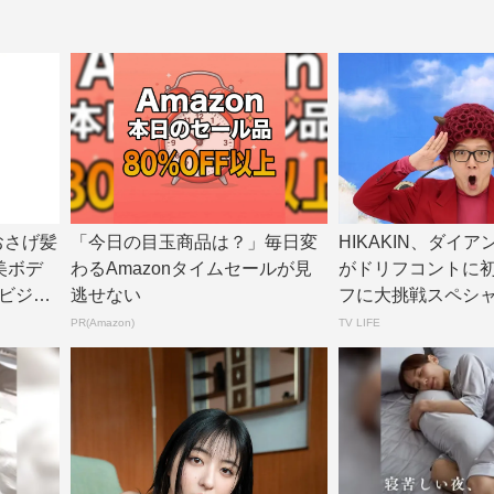
、おさげ髪
「今日の目玉商品は？」毎日変
HIKAKIN、ダイ
美ボデ
わるAmazonタイムセールが見
がドリフコントに
ビジョ
逃せない
フに大挑戦スペシ
ントあり】...
PR(Amazon)
TV LIFE