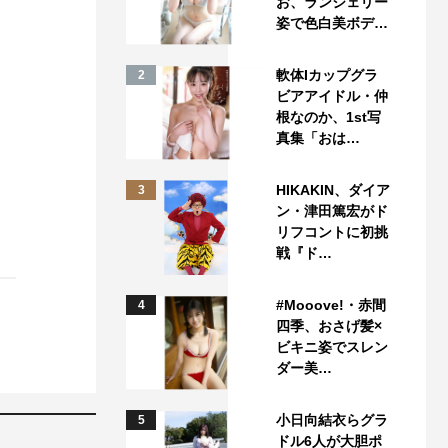
お、ランジェリー
姿で色白美ボデ…
軟体Iカップグラ
2
ビアアイドル・仲
根なのか、1st写
真集「おは…
HIKAKIN、ダイア
3
ン・津田篤宏がド
リフコントに初挑
戦『ド…
#Mooove!・赤間
4
四季、おさげ髪×
ビキニ姿でスレン
ダー美…
小日向結衣らグラ
5
ドル6人が大胆ポ