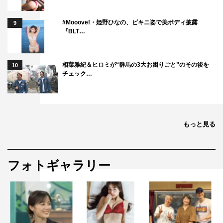
#Mooove!・姫野ひなの、ビキニ姿で美ボディ披露
9
『BLT…
相葉雅紀＆ヒロミが“群馬の3大お困りごと”のその後を
10
チェック…
もっと見る
フォトギャラリー