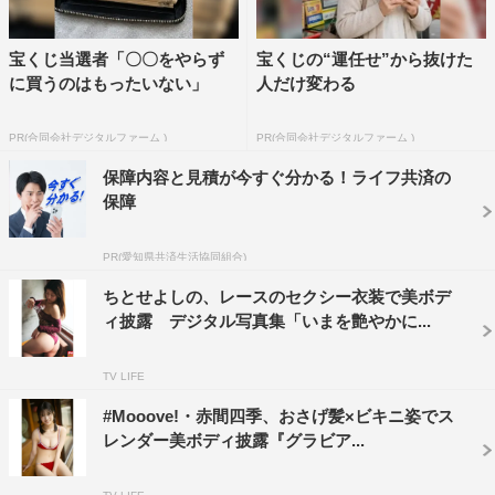
宝くじ当選者「〇〇をやらず
宝くじの“運任せ”から抜けた
に買うのはもったいない」
人だけ変わる
PR(合同会社デジタルファーム )
PR(合同会社デジタルファーム )
保障内容と見積が今すぐ分かる！ライフ共済の
保障
PR(愛知県共済生活協同組合)
ちとせよしの、レースのセクシー衣装で美ボデ
ィ披露 デジタル写真集「いまを艶やかに...
TV LIFE
#Mooove!・赤間四季、おさげ髪×ビキニ姿でス
レンダー美ボディ披露『グラビア...