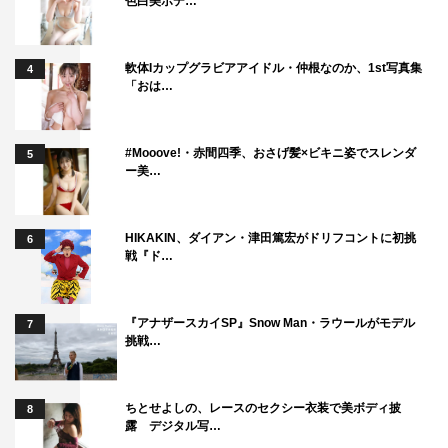
色白美ボデ…
軟体Iカップグラビアアイドル・仲根なのか、1st写真集
4
「おは…
#Mooove!・赤間四季、おさげ髪×ビキニ姿でスレンダ
5
ー美…
HIKAKIN、ダイアン・津田篤宏がドリフコントに初挑
6
戦『ド…
『アナザースカイSP』Snow Man・ラウールがモデル
7
挑戦…
ちとせよしの、レースのセクシー衣装で美ボディ披
8
露 デジタル写…