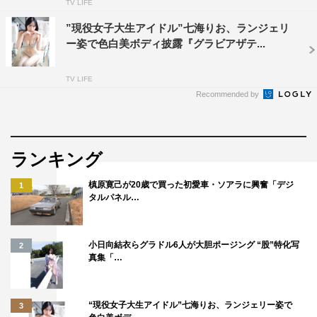
TV LIFE
”現役女子大生アイドル”七海りお、ランジェリ
ー姿で色白美ボディ披露『グラビアザテ...
TV LIFE
Recommended by
ランキング
槙原寛己が20歳で買った初愛車・ソアラに興奮「デジ
1
タルパネル…
小日向結衣らグラドル6人が大胆ポージング “股”特化写
2
真集「…
“現役女子大生アイドル”七海りお、ランジェリー姿で
3