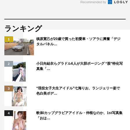
Recommended by
ランキング
槙原寛己が20歳で買った初愛車・ソアラに興奮「デジ
1
タルパネル…
小日向結衣らグラドル6人が大胆ポージング “股”特化写
2
真集「…
“現役女子大生アイドル”七海りお、ランジェリー姿で
3
色白美ボデ…
軟体Iカップグラビアアイドル・仲根なのか、1st写真集
4
「おは…