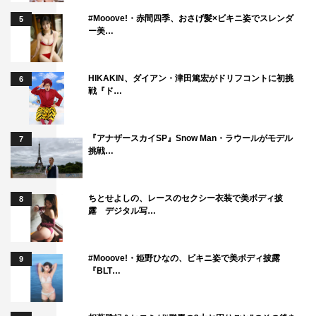
#Mooove!・赤間四季、おさげ髪×ビキニ姿でスレンダ
5
ー美…
HIKAKIN、ダイアン・津田篤宏がドリフコントに初挑
6
戦『ド…
『アナザースカイSP』Snow Man・ラウールがモデル
7
挑戦…
ちとせよしの、レースのセクシー衣装で美ボディ披
8
露 デジタル写…
#Mooove!・姫野ひなの、ビキニ姿で美ボディ披露
9
『BLT…