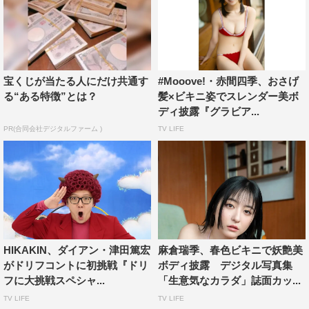
宝くじが当たる人にだけ共通す
#Mooove!・赤間四季、おさげ
る“ある特徴”とは？
髪×ビキニ姿でスレンダー美ボ
ディ披露『グラビア...
PR(合同会社デジタルファーム )
TV LIFE
HIKAKIN、ダイアン・津田篤宏
麻倉瑞季、春色ビキニで妖艶美
がドリフコントに初挑戦『ドリ
ボディ披露 デジタル写真集
フに大挑戦スペシャ...
「生意気なカラダ」誌面カッ...
TV LIFE
TV LIFE