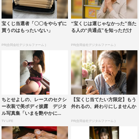
宝くじ当選者「〇〇をやらずに
“宝くじは運じゃなかった”当た
買うのはもったいない」
る人の“共通点”を知っただけ
PR(合同会社デジタルファーム )
PR(合同会社デジタルファーム )
ちとせよしの、レースのセクシ
【宝くじ当てたい方限定】もう
ー衣装で美ボディ披露 デジタ
外れるの、終わりにしませんか
ル写真集「いまを艶やかに...
TV LIFE
PR(合同会社デジタルファーム )