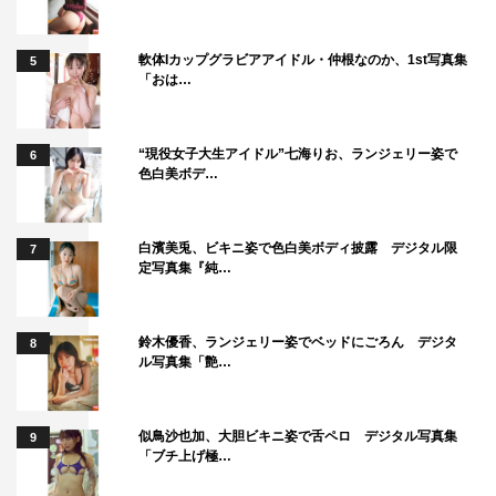
軟体Iカップグラビアアイドル・仲根なのか、1st写真集
5
「おは…
“現役女子大生アイドル”七海りお、ランジェリー姿で
6
色白美ボデ…
白濱美兎、ビキニ姿で色白美ボディ披露 デジタル限
7
定写真集『純…
鈴木優香、ランジェリー姿でベッドにごろん デジタ
8
ル写真集「艶…
似鳥沙也加、大胆ビキニ姿で舌ペロ デジタル写真集
9
「ブチ上げ極…