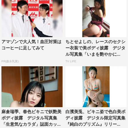
アマゾンで大人気！血圧対策は
ちとせよしの、レースのセクシ
コーヒーに足してみて
ー衣装で美ボディ披露 デジタ
ル写真集「いまを艶やかに...
PR(森永乳業)
TV LIFE
麻倉瑞季、春色ビキニで妖艶美
白濱美兎、ビキニ姿で色白美ボ
ボディ披露 デジタル写真集
ディ披露 デジタル限定写真集
「生意気なカラダ」誌面カッ...
『純白のプリズム』リリー...