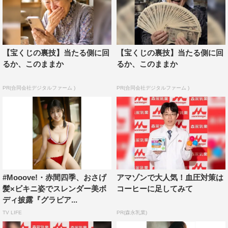
【宝くじの裏技】当たる側に回
【宝くじの裏技】当たる側に回
るか、このままか
るか、このままか
PR(合同会社デジタルファーム )
PR(合同会社デジタルファーム )
#Mooove!・赤間四季、おさげ
アマゾンで大人気！血圧対策は
髪×ビキニ姿でスレンダー美ボ
コーヒーに足してみて
ディ披露『グラビア...
TV LIFE
PR(森永乳業)