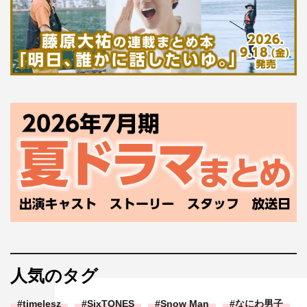
人気のタグ
timelesz
SixTONES
Snow Man
なにわ男子