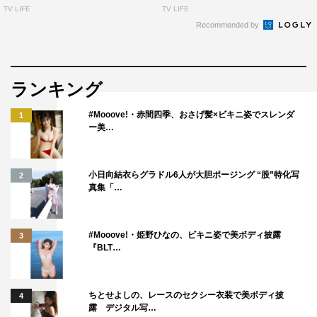
TV LIFE
TV LIFE
Recommended by
ランキング
#Mooove!・赤間四季、おさげ髪×ビキニ姿でスレンダ
1
ー美…
小日向結衣らグラドル6人が大胆ポージング “股”特化写
2
真集「…
#Mooove!・姫野ひなの、ビキニ姿で美ボディ披露
3
『BLT…
ちとせよしの、レースのセクシー衣装で美ボディ披
4
露 デジタル写…