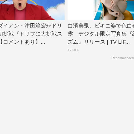
N、ダイアン・津田篤宏がドリ
白濱美兎、ビキニ姿で色白
初挑戦『ドリフに大挑戦ス
露 デジタル限定写真集『
コメントあり】...
ズム』リリース | TV LIF...
TV LIFE
Recommended