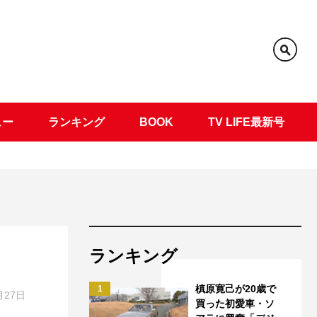
ュー
ランキング
BOOK
TV LIFE最新号
ランキング
槙原寛己が20歳で
1
月27日
買った初愛車・ソ