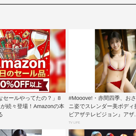
なセールやってたの？」8
#Mooove!・赤間四季、お
上が続々登場！Amazonの本
ニ姿でスレンダー美ボディ
る
ビアザテレビジョン』アザ..
TV LIFE