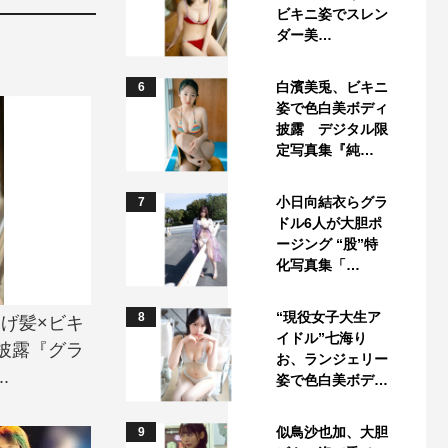
ビキニ姿でスレン
ダー美…
白濱美兎、ビキニ
6
姿で色白美ボディ
披露 デジタル限
定写真集『純…
小日向結衣らグラ
7
ドル6人が大胆ポ
ージング “股”特
化写真集「…
“現役女子大生ア
8
さげ髪×ビキ
イドル”七海り
披露『グラ
お、ランジェリー
.
姿で色白美ボデ…
似鳥沙也加、大胆
9