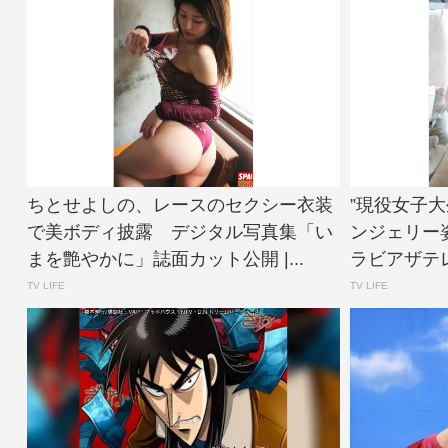
ちとせよしの、レースのセクシー衣装
”現役女子
で美ボディ披露 デジタル写真集「い
ンジェリー
まを艶やかに」誌面カット公開 |...
ラビアザテレ
TV LIFE
TV LIFE