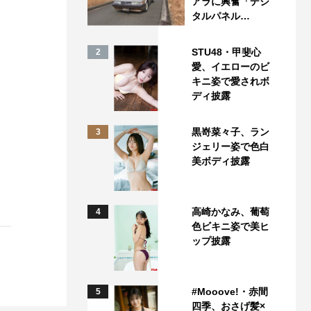
アラに興奮「デジ
タルパネル…
STU48・甲斐心
2
愛、イエローのビ
キニ姿で愛されボ
ディ披露
黒嵜菜々子、ラン
3
ジェリー姿で色白
美ボディ披露
高崎かなみ、葡萄
4
色ビキニ姿で美ヒ
ップ披露
#Mooove!・赤間
5
四季、おさげ髪×