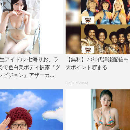
大生アイドル”七海りお、ラ
【無料】70年代洋楽配信
姿で色白美ボディ披露『グ
天ポイント貯まる
ビジョン』アザーカ...
PR(Rチャンネル)