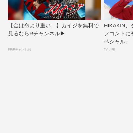
【金は命より重い…】カイジを無料で
HIKAKI
見るならRチャンネル▶︎
フコントに
ペシャル』【
PR(Rチャンネル)
TV LIFE