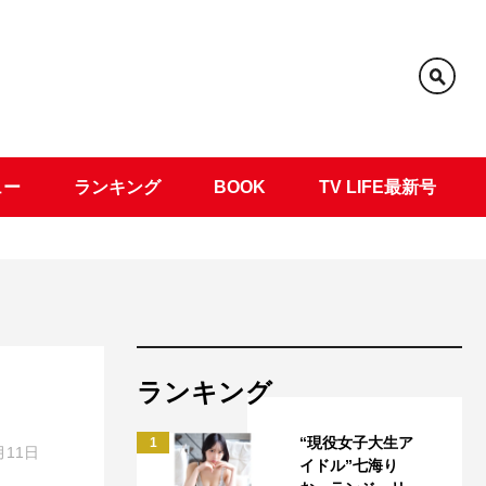
ュー
ランキング
BOOK
TV LIFE最新号
ランキング
“現役女子大生ア
1
月11日
イドル”七海り