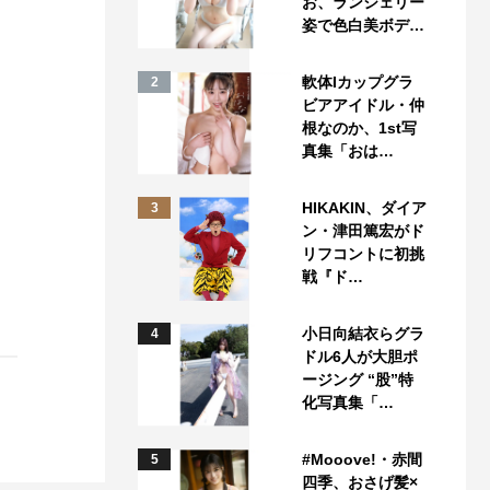
お、ランジェリー
姿で色白美ボデ…
軟体Iカップグラ
2
ビアアイドル・仲
根なのか、1st写
真集「おは…
HIKAKIN、ダイア
3
ン・津田篤宏がド
リフコントに初挑
戦『ド…
小日向結衣らグラ
4
ドル6人が大胆ポ
ージング “股”特
化写真集「…
#Mooove!・赤間
5
四季、おさげ髪×