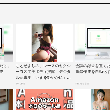
だけ。
ちとせよしの、レースのセクシ
会議の録音を置くだ
成
ー衣装で美ボディ披露 デジタ
事録作成を自動化
ル写真集「いまを艶やかに」誌
面カット公開 |...
TV LIFE
PR(カイタヨ)