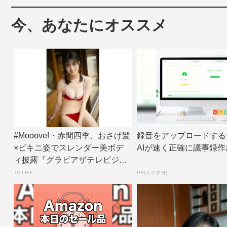
今、あなたにオススメ
#Mooove!・赤間四季、おさげ髪
録音をアップロードする
×ビキニ姿でスレンダー美ボデ
AIが速く正確に議事録作
ィ披露『グラビアザテレビジョ
ン』アザ...
TV LIFE
PR(カイタヨ)