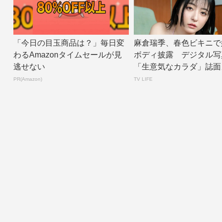
「今日の目玉商品は？」毎日変
麻倉瑞季、春色ビキニで
わるAmazonタイムセールが見
ボディ披露 デジタル写
逃せない
「生意気なカラダ」誌面
公開 | TV L...
PR(Amazon)
TV LIFE