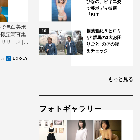
ひなの、ビキニ姿
で美ボディ披露
『BLT…
姿で色白美ボ
相葉雅紀＆ヒロミ
10
ル限定写真集
が“群馬の3大お困
リース | T
りごと”のその後
をチェック…
 by
もっと見る
フォトギャラリー