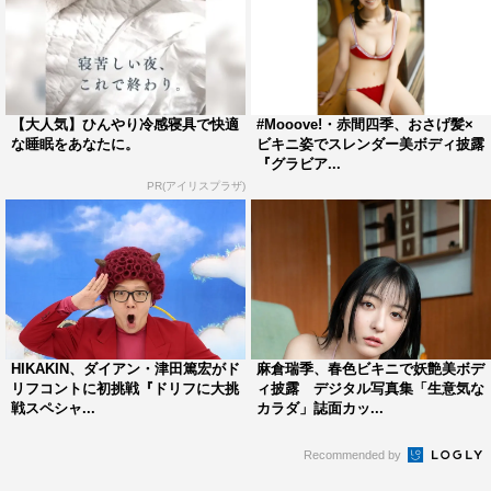
【大人気】ひんやり冷感寝具で快適
#Mooove!・赤間四季、おさげ髪×
な睡眠をあなたに。
ビキニ姿でスレンダー美ボディ披露
『グラビア...
PR(アイリスプラザ)
HIKAKIN、ダイアン・津田篤宏がド
麻倉瑞季、春色ビキニで妖艶美ボデ
リフコントに初挑戦『ドリフに大挑
ィ披露 デジタル写真集「生意気な
戦スペシャ...
カラダ」誌面カッ...
Recommended by