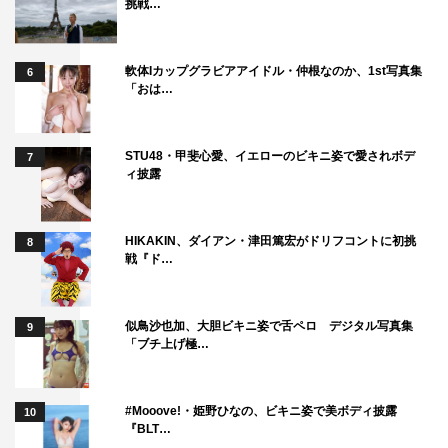
挑戦…
軟体Iカップグラビアアイドル・仲根なのか、1st写真集
6
「おは…
STU48・甲斐心愛、イエローのビキニ姿で愛されボデ
7
ィ披露
HIKAKIN、ダイアン・津田篤宏がドリフコントに初挑
8
戦『ド…
似鳥沙也加、大胆ビキニ姿で舌ペロ デジタル写真集
9
「ブチ上げ極…
#Mooove!・姫野ひなの、ビキニ姿で美ボディ披露
10
『BLT…