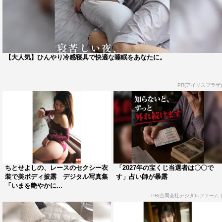
【大人気】ひんやり冷感寝具で快適な睡眠をあなたに。
PR(アイリスプラザ)
ちとせよしの、レースのセクシー衣
「2027年の宝くじ当選者は〇〇で
装で美ボディ披露 デジタル写真集
す」占い師が暴露
「いまを艶やかに...
PR(合同会社デジタルファーム )