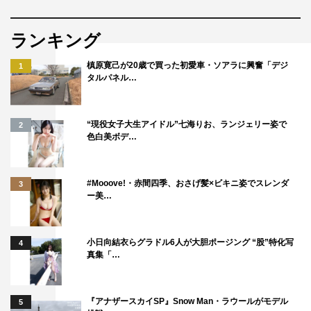
ランキング
槙原寛己が20歳で買った初愛車・ソアラに興奮「デジ
1
タルパネル…
“現役女子大生アイドル”七海りお、ランジェリー姿で
2
色白美ボデ…
#Mooove!・赤間四季、おさげ髪×ビキニ姿でスレンダ
3
ー美…
小日向結衣らグラドル6人が大胆ポージング “股”特化写
4
真集「…
『アナザースカイSP』Snow Man・ラウールがモデル
5