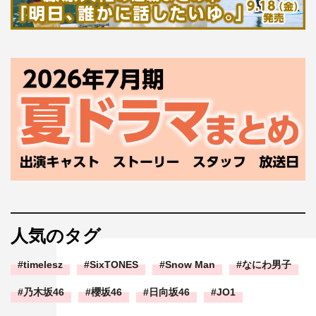
人気のタグ
timelesz
SixTONES
Snow Man
なにわ男子
乃木坂46
櫻坂46
日向坂46
JO1