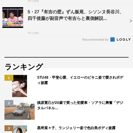
TV LIFE
5・27『有吉の壁』ずん飯尾、シソンヌ長谷川、
四千後藤が副音声で有吉らと裏側解説...
TV LIFE
Recommended by
ランキング
STU48・甲斐心愛、イエローのビキニ姿で愛されボデ
1
ィ披露
槙原寛己が20歳で買った初愛車・ソアラに興奮「デジ
2
タルパネル…
黒嵜菜々子、ランジェリー姿で色白美ボディ披露
3