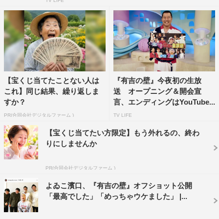
TV LIFE
【宝くじ当てたことない人は
『有吉の壁』今夜初の生放
これ】同じ結果、繰り返しま
送 オープニング＆開会宣
すか？
言、エンディングはYouTube...
PR(合同会社デジタルファーム )
TV LIFE
【宝くじ当てたい方限定】もう外れるの、終わ
りにしませんか
PR(合同会社デジタルファーム )
よゐこ濱口、『有吉の壁』オフショット公開
「最高でした」「めっちゃウケました」 |...