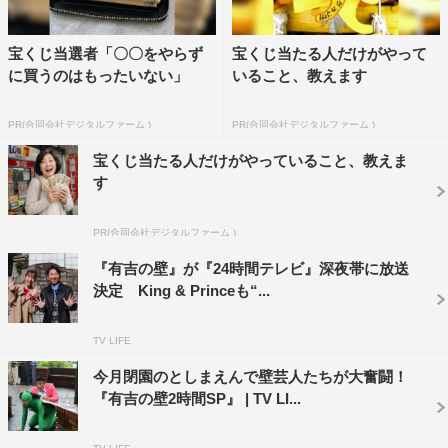
宝くじ当選者「〇〇をやらず
宝くじ当たる人だけがやって
に買うのはもったいない」
いること、教えます
PR(合同会社デジタルファーム )
PR(合同会社デジタルファーム )
宝くじ当たる人だけがやっていること、教えま
す
PR(合同会社デジタルファーム )
『有吉の壁』が『24時間テレビ』深夜帯に放送
決定 King & Princeも“...
TV LIFE
今月閉園のとしまえんで壁芸人たちが大奮闘！
『有吉の壁2時間SP』 | TV LI...