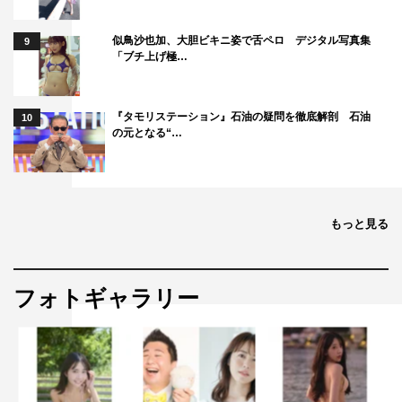
似鳥沙也加、大胆ビキニ姿で舌ペロ デジタル写真集
9
「ブチ上げ極…
『タモリステーション』石油の疑問を徹底解剖 石油
10
の元となる“…
もっと見る
フォトギャラリー