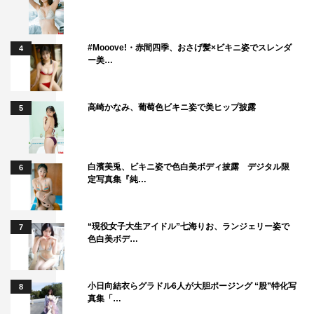
#Mooove!・赤間四季、おさげ髪×ビキニ姿でスレンダ
4
ー美…
高崎かなみ、葡萄色ビキニ姿で美ヒップ披露
5
白濱美兎、ビキニ姿で色白美ボディ披露 デジタル限
6
定写真集『純…
“現役女子大生アイドル”七海りお、ランジェリー姿で
7
色白美ボデ…
小日向結衣らグラドル6人が大胆ポージング “股”特化写
8
真集「…