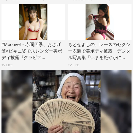
#Mooove!・赤間四季、おさげ
ちとせよしの、レースのセクシ
髪×ビキニ姿でスレンダー美ボ
ー衣装で美ボディ披露 デジタ
ディ披露『グラビア...
ル写真集「いまを艶やかに...
TV LIFE
TV LIFE