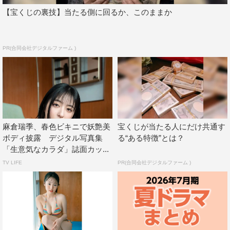
【宝くじの裏技】当たる側に回るか、このままか
PR(合同会社デジタルファーム )
麻倉瑞季、春色ビキニで妖艶美
宝くじが当たる人にだけ共通す
ボディ披露 デジタル写真集
る“ある特徴”とは？
「生意気なカラダ」誌面カッ...
TV LIFE
PR(合同会社デジタルファーム )