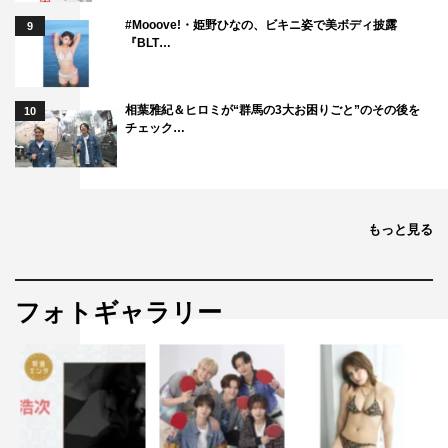
#Mooove!・姫野ひなの、ビキニ姿で美ボディ披露
9
『BLT…
相葉雅紀＆ヒロミが“群馬の3大お困りごと”のその後を
10
チェック…
もっと見る
フォトギャラリー