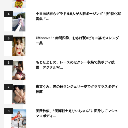
小日向結衣らグラドル6人が大胆ポージング “股”特化写
4
真集「…
#Mooove!・赤間四季、おさげ髪×ビキニ姿でスレンダ
5
ー美…
ちとせよしの、レースのセクシー衣装で美ボディ披
6
露 デジタル写…
東雲うみ、黒の紐ランジェリー姿でグラマラスボディ
7
披露
美澄衿依、“美脚戦士えりいちゃん”に変身してマシュ
8
マロボディ…