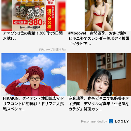
アマゾン1位の実績！380円で5日間
#Mooove!・赤間四季、おさげ髪×
お試し。
ビキニ姿でスレンダー美ボディ披露
『グラビア...
PR(ハーブ健康本舗)
HIKAKIN、ダイアン・津田篤宏がド
麻倉瑞季、春色ビキニで妖艶美ボデ
リフコントに初挑戦『ドリフに大挑
ィ披露 デジタル写真集「生意気な
戦スペシャ...
カラダ」誌面カッ...
Recommended by