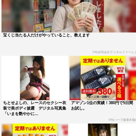
宝くじ当たる人だけがやっていること、教えます
PR(合同会社デジタルファーム )
ちとせよしの、レースのセクシー衣
アマゾン1位の実績！380円で5日間
装で美ボディ披露 デジタル写真集
お試し。
「いまを艶やかに...
PR(ハーブ健康本舗)