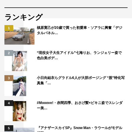
ランキング
槙原寛己が20歳で買った初愛車・ソアラに興奮「デジ
1
タルパネル…
“現役女子大生アイドル”七海りお、ランジェリー姿で
2
色白美ボデ…
小日向結衣らグラドル6人が大胆ポージング “股”特化写
3
真集「…
#Mooove!・赤間四季、おさげ髪×ビキニ姿でスレンダ
4
ー美…
『アナザースカイSP』Snow Man・ラウールがモデル
5