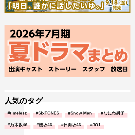
人気のタグ
timelesz
SixTONES
Snow Man
なにわ男子
乃木坂46
櫻坂46
日向坂46
JO1