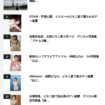
挑戦…
STU48・甲斐心愛、イエローのビキニ姿で愛されボデ
6
ィ披露
似鳥沙也加、大胆ビキニ姿で舌ペロ デジタル写真集
7
「ブチ上げ極…
軟体Iカップグラビアアイドル・仲根なのか、1st写真集
8
「おは…
#Mooove!・姫野ひなの、ビキニ姿で美ボディ披露
9
『BLT…
白濱美兎、ビキニ姿で色白美ボディ披露 デジタル限
10
定写真集『純…