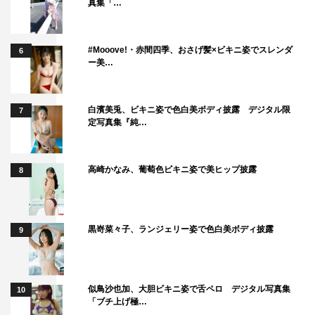
真集「…
#Mooove!・赤間四季、おさげ髪×ビキニ姿でスレンダ
6
ー美…
白濱美兎、ビキニ姿で色白美ボディ披露 デジタル限
7
定写真集『純…
高崎かなみ、葡萄色ビキニ姿で美ヒップ披露
8
黒嵜菜々子、ランジェリー姿で色白美ボディ披露
9
似鳥沙也加、大胆ビキニ姿で舌ペロ デジタル写真集
10
「ブチ上げ極…