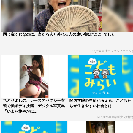
同じ宝くじなのに、当たる人と外れる人の違い実は“ここ”でした
PR(合同会社デジタルファーム )
ちとせよしの、レースのセクシー衣
関西学院の生徒が考える、こどもた
装で美ボディ披露 デジタル写真集
ちが生きやすい社会とは
「いまを艶やかに...
PR(住友生命福祉文化財団)