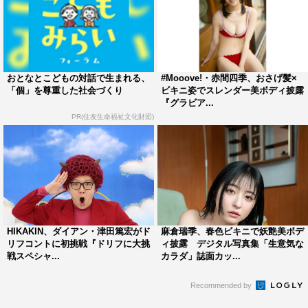
おとなとこどもの対話で生まれる、
#Mooove!・赤間四季、おさげ髪×
「個」を尊重した社会づくり
ビキニ姿でスレンダー美ボディ披露
『グラビア...
PR(住友生命福祉文化財団)
HIKAKIN、ダイアン・津田篤宏がド
麻倉瑞季、春色ビキニで妖艶美ボデ
リフコントに初挑戦『ドリフに大挑
ィ披露 デジタル写真集「生意気な
戦スペシャ...
カラダ」誌面カッ...
Recommended by