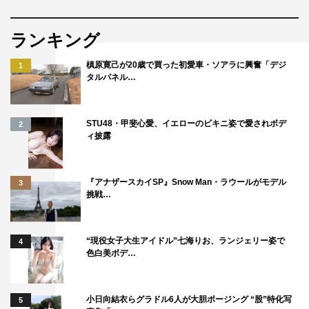
ランキング
槙原寛己が20歳で買った初愛車・ソアラに興奮「デジ
1
タルパネル…
STU48・甲斐心愛、イエローのビキニ姿で愛されボデ
2
ィ披露
『アナザースカイSP』Snow Man・ラウールがモデル
3
挑戦…
“現役女子大生アイドル”七海りお、ランジェリー姿で
4
色白美ボデ…
小日向結衣らグラドル6人が大胆ポージング “股”特化写
5