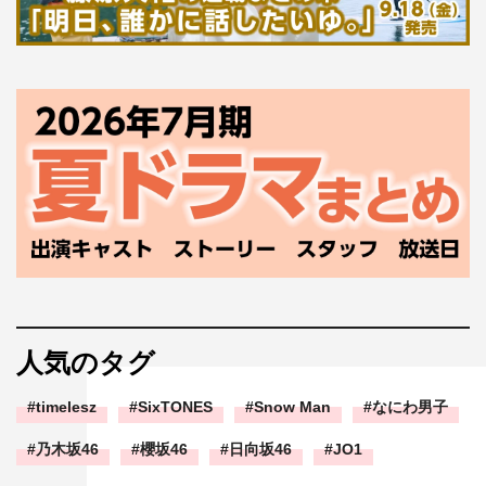
人気のタグ
timelesz
SixTONES
Snow Man
なにわ男子
乃木坂46
櫻坂46
日向坂46
JO1