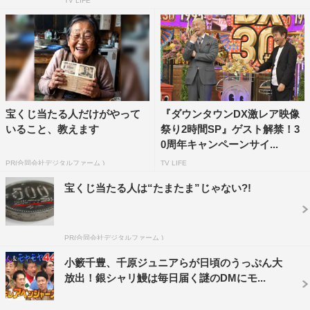
TV LIFE
宝くじ当たる人だけがやって
『ダウンタウンDX激レア映像
いること、教えます
祭り2時間SP』ゲスト解禁！3
0周年キャンペーンサイ...
PR(合同会社デジタルファーム )
TV LIFE
宝くじ当たる人は“たまたま”じゃない?!
PR(合同会社デジタルファーム )
小籔千豊、千原ジュニアらが日頃のうっぷん大
放出！銀シャリ鰻は毎日届く謎のDMにモ...