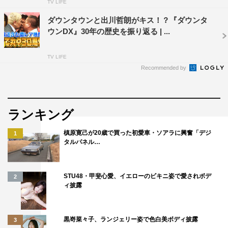
TV LIFE
ダウンタウンと出川哲朗がキス！？『ダウンタ
ウンDX』30年の歴史を振り返る | ...
TV LIFE
Recommended by
ランキング
槙原寛己が20歳で買った初愛車・ソアラに興奮「デジ
1
タルパネル…
STU48・甲斐心愛、イエローのビキニ姿で愛されボデ
2
ィ披露
黒嵜菜々子、ランジェリー姿で色白美ボディ披露
3