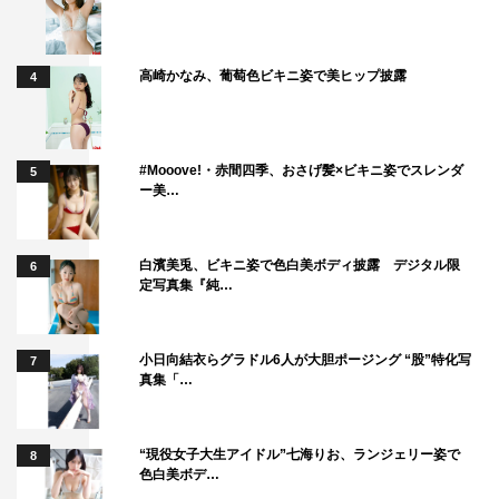
高崎かなみ、葡萄色ビキニ姿で美ヒップ披露
4
#Mooove!・赤間四季、おさげ髪×ビキニ姿でスレンダ
5
ー美…
白濱美兎、ビキニ姿で色白美ボディ披露 デジタル限
6
定写真集『純…
小日向結衣らグラドル6人が大胆ポージング “股”特化写
7
真集「…
“現役女子大生アイドル”七海りお、ランジェリー姿で
8
色白美ボデ…