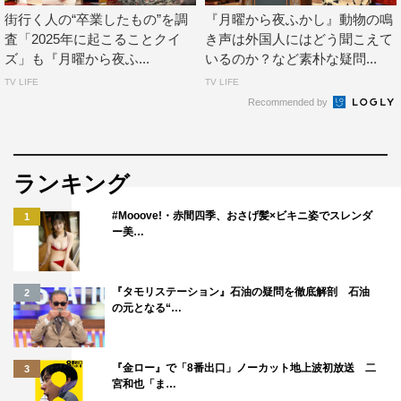
街行く人の“卒業したもの”を調
『月曜から夜ふかし』動物の鳴
査「2025年に起こることクイ
き声は外国人にはどう聞こえて
ズ」も『月曜から夜ふ...
いるのか？など素朴な疑問...
TV LIFE
TV LIFE
Recommended by
ランキング
#Mooove!・赤間四季、おさげ髪×ビキニ姿でスレンダ
1
ー美…
『タモリステーション』石油の疑問を徹底解剖 石油
2
の元となる“…
『金ロー』で「8番出口」ノーカット地上波初放送 二
3
宮和也「ま…