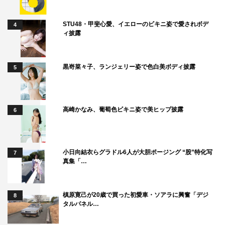
STU48・甲斐心愛、イエローのビキニ姿で愛されボデ
4
ィ披露
黒嵜菜々子、ランジェリー姿で色白美ボディ披露
5
高崎かなみ、葡萄色ビキニ姿で美ヒップ披露
6
小日向結衣らグラドル6人が大胆ポージング “股”特化写
7
真集「…
槙原寛己が20歳で買った初愛車・ソアラに興奮「デジ
8
タルパネル…