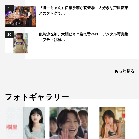
『博士ちゃん』伊藤沙莉が初登場 大好きな芦田愛菜
9
とのタッグで…
似鳥沙也加、大胆ビキニ姿で舌ペロ デジタル写真集
10
「ブチ上げ極…
もっと見る
フォトギャラリー