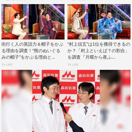
街行く人の英語力＆帽子をかぶ
“村上信五”は1位を獲得できるの
る理由を調査！“熊のぬいぐる
か？「村上といえば？の割合」
みの帽子”をかぶる理由と...
を調査『月曜から夜ふ...
TV LIFE
TV LIFE