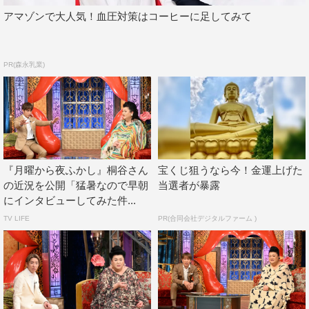
アマゾンで大人気！血圧対策はコーヒーに足してみて
PR(森永乳業)
『月曜から夜ふかし』桐谷さん
宝くじ狙うなら今！金運上げた
の近況を公開「猛暑なので早朝
当選者が暴露
にインタビューしてみた件...
TV LIFE
PR(合同会社デジタルファーム )