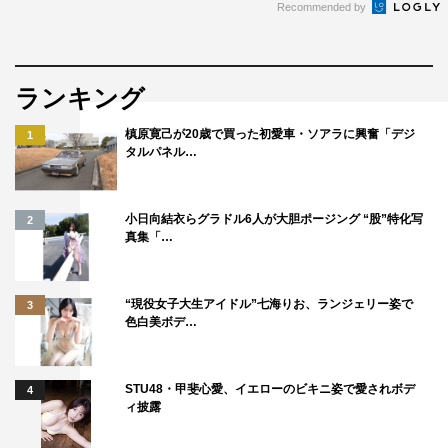
Recommended by
ランキング
槙原寛己が20歳で買った初愛車・ソアラに興奮「デジ
1
タルパネル…
小日向結衣らグラドル6人が大胆ポージング “股”特化写
2
真集「…
“現役女子大生アイドル”七海りお、ランジェリー姿で
3
色白美ボデ…
STU48・甲斐心愛、イエローのビキニ姿で愛されボデ
4
ィ披露