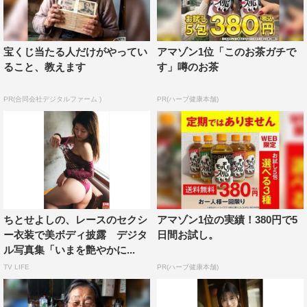
宝くじ当たる人だけがやってい
アマゾン1位「このお茶ガチで
ること、教えます
す」噂のお茶
PR(合同会社デジタルファーム )
PR(ハーブ健康本舗)
ちとせよしの、レースのセクシ
アマゾン1位の実績！380円で5
ー衣装で美ボディ披露 デジタ
日間お試し。
ル写真集「いまを艶やかに...
TV LIFE
PR(ハーブ健康本舗)