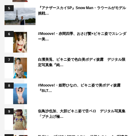
『アナザースカイSP』Snow Man・ラウールがモデル
5
挑戦…
#Mooove!・赤間四季、おさげ髪×ビキニ姿でスレンダ
6
ー美…
白濱美兎、ビキニ姿で色白美ボディ披露 デジタル限
7
定写真集『純…
#Mooove!・姫野ひなの、ビキニ姿で美ボディ披露
8
『BLT…
似鳥沙也加、大胆ビキニ姿で舌ペロ デジタル写真集
9
「ブチ上げ極…