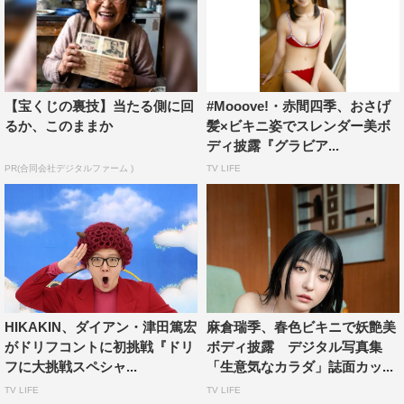
【宝くじの裏技】当たる側に回
#Mooove!・赤間四季、おさげ
るか、このままか
髪×ビキニ姿でスレンダー美ボ
ディ披露『グラビア...
PR(合同会社デジタルファーム )
TV LIFE
HIKAKIN、ダイアン・津田篤宏
麻倉瑞季、春色ビキニで妖艶美
がドリフコントに初挑戦『ドリ
ボディ披露 デジタル写真集
フに大挑戦スペシャ...
「生意気なカラダ」誌面カッ...
TV LIFE
TV LIFE