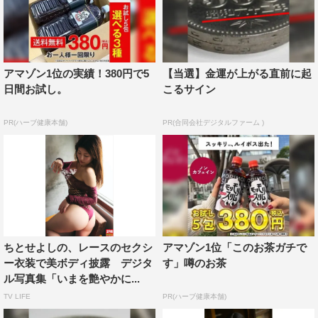
アマゾン1位の実績！380円で5
【当選】金運が上がる直前に起
日間お試し。
こるサイン
PR(ハーブ健康本舗)
PR(合同会社デジタルファーム )
ちとせよしの、レースのセクシ
アマゾン1位「このお茶ガチで
ー衣装で美ボディ披露 デジタ
す」噂のお茶
ル写真集「いまを艶やかに...
TV LIFE
PR(ハーブ健康本舗)