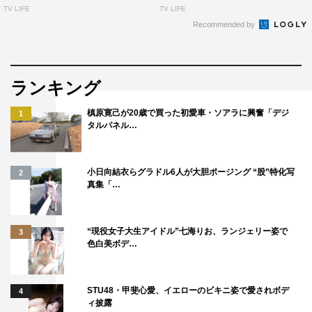
TV LIFE
TV LIFE
Recommended by
ランキング
槙原寛己が20歳で買った初愛車・ソアラに興奮「デジ
1
タルパネル…
小日向結衣らグラドル6人が大胆ポージング “股”特化写
2
真集「…
“現役女子大生アイドル”七海りお、ランジェリー姿で
3
色白美ボデ…
STU48・甲斐心愛、イエローのビキニ姿で愛されボデ
4
ィ披露