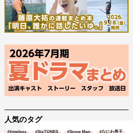
人気のタグ
timelesz
SixTONES
Snow Man
なにわ男子