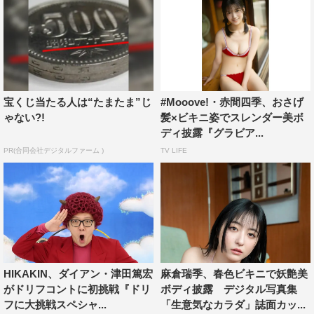
宝くじ当たる人は“たまたま”じ
#Mooove!・赤間四季、おさげ
ゃない?!
髪×ビキニ姿でスレンダー美ボ
ディ披露『グラビア...
PR(合同会社デジタルファーム )
TV LIFE
HIKAKIN、ダイアン・津田篤宏
麻倉瑞季、春色ビキニで妖艶美
がドリフコントに初挑戦『ドリ
ボディ披露 デジタル写真集
フに大挑戦スペシャ...
「生意気なカラダ」誌面カッ...