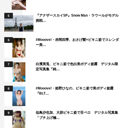
『アナザースカイSP』Snow Man・ラウールがモデル
5
挑戦…
#Mooove!・赤間四季、おさげ髪×ビキニ姿でスレンダ
6
ー美…
白濱美兎、ビキニ姿で色白美ボディ披露 デジタル限
7
定写真集『純…
#Mooove!・姫野ひなの、ビキニ姿で美ボディ披露
8
『BLT…
似鳥沙也加、大胆ビキニ姿で舌ペロ デジタル写真集
9
「ブチ上げ極…