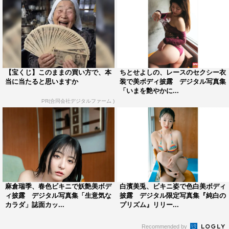
【宝くじ】このままの買い方で、本
ちとせよしの、レースのセクシー衣
当に当たると思いますか
装で美ボディ披露 デジタル写真集
「いまを艶やかに...
PR(合同会社デジタルファーム )
麻倉瑞季、春色ビキニで妖艶美ボデ
白濱美兎、ビキニ姿で色白美ボディ
ィ披露 デジタル写真集「生意気な
披露 デジタル限定写真集『純白の
カラダ」誌面カッ...
プリズム』リリー...
Recommended by