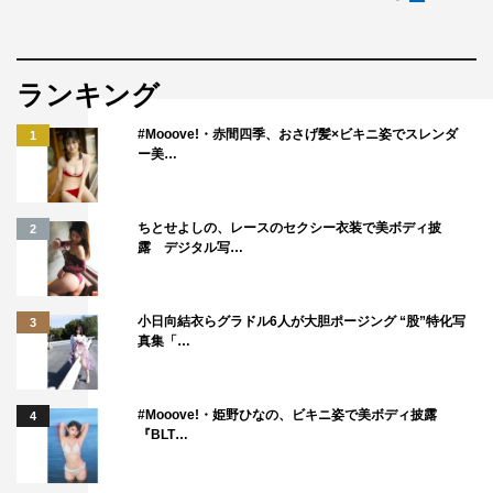
ランキング
#Mooove!・赤間四季、おさげ髪×ビキニ姿でスレンダ
1
ー美…
ちとせよしの、レースのセクシー衣装で美ボディ披
2
露 デジタル写…
小日向結衣らグラドル6人が大胆ポージング “股”特化写
3
真集「…
#Mooove!・姫野ひなの、ビキニ姿で美ボディ披露
4
『BLT…