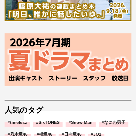
人気のタグ
timelesz
SixTONES
Snow Man
なにわ男子
乃木坂46
櫻坂46
日向坂46
JO1