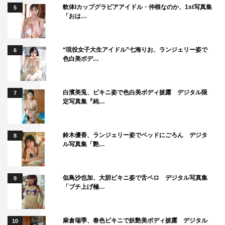
軟体Iカップグラビアアイドル・仲根なのか、1st写真集
5
「おは…
“現役女子大生アイドル”七海りお、ランジェリー姿で
6
色白美ボデ…
白濱美兎、ビキニ姿で色白美ボディ披露 デジタル限
7
定写真集『純…
鈴木優香、ランジェリー姿でベッドにごろん デジタ
8
ル写真集「艶…
似鳥沙也加、大胆ビキニ姿で舌ペロ デジタル写真集
9
「ブチ上げ極…
麻倉瑞季、春色ビキニで妖艶美ボディ披露 デジタル
10