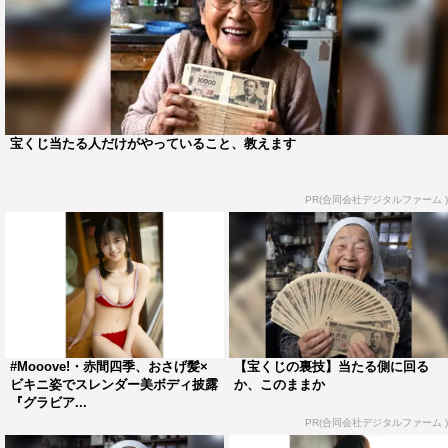
宝くじ当たる人だけがやっていること、教えます
PR(合同会社デジタルファーム )
#Mooove!・赤間四季、おさげ髪×
【宝くじの裏技】当たる側に回る
ビキニ姿でスレンダー美ボディ披露
か、このままか
『グラビア...
PR(合同会社デジタルファーム )