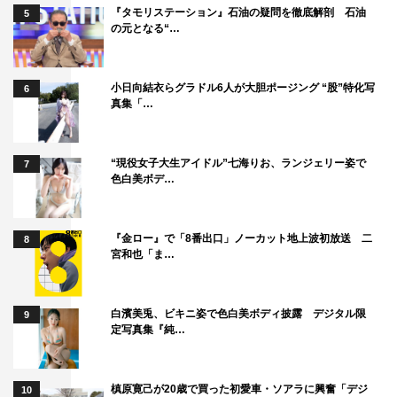
『タモリステーション』石油の疑問を徹底解剖 石油
5
の元となる“…
小日向結衣らグラドル6人が大胆ポージング “股”特化写
6
真集「…
“現役女子大生アイドル”七海りお、ランジェリー姿で
7
色白美ボデ…
『金ロー』で「8番出口」ノーカット地上波初放送 二
8
宮和也「ま…
白濱美兎、ビキニ姿で色白美ボディ披露 デジタル限
9
定写真集『純…
槙原寛己が20歳で買った初愛車・ソアラに興奮「デジ
10