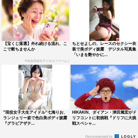
【宝くじ落選】外れ続ける流れ、こ
ちとせよしの、レースのセクシー衣
こで断ちませんか
装で美ボディ披露 デジタル写真集
「いまを艶やかに...
PR(合同会社デジタルファーム )
”現役女子大生アイドル”七海りお、
HIKAKIN、ダイアン・津田篤宏がド
ランジェリー姿で色白美ボディ披露
リフコントに初挑戦『ドリフに大挑
『グラビアザテ...
戦スペシャ...
Recommended by