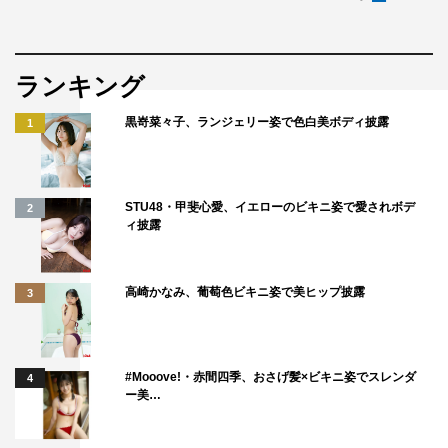
ランキング
黒嵜菜々子、ランジェリー姿で色白美ボディ披露
1
STU48・甲斐心愛、イエローのビキニ姿で愛されボデ
2
ィ披露
高崎かなみ、葡萄色ビキニ姿で美ヒップ披露
3
#Mooove!・赤間四季、おさげ髪×ビキニ姿でスレンダ
4
ー美…