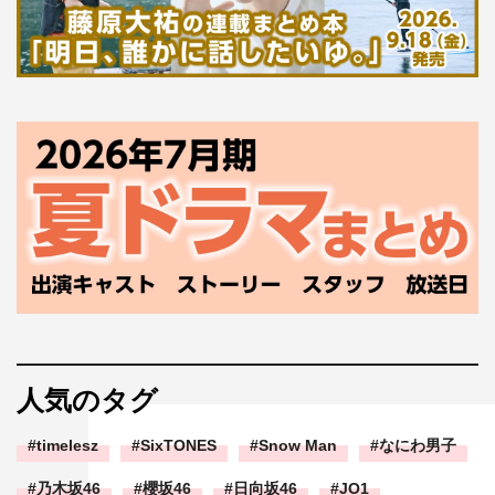
人気のタグ
timelesz
SixTONES
Snow Man
なにわ男子
乃木坂46
櫻坂46
日向坂46
JO1