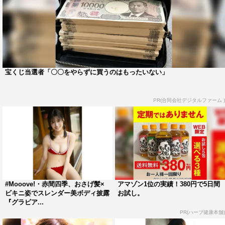
宝くじ当選者「〇〇をやらずに買うのはもったいない」
PR(合同会社デジタルファーム )
#Mooove!・赤間四季、おさげ髪×
アマゾン1位の実績！380円で5日間
ビキニ姿でスレンダー美ボディ披露
お試し。
『グラビア...
PR(ハーブ健康本舗)