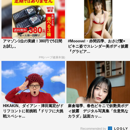
アマゾン1位の実績！380円で5日間
#Mooove!・赤間四季、おさげ髪×
お試し。
ビキニ姿でスレンダー美ボディ披露
『グラビア...
PR(ハーブ健康本舗)
HIKAKIN、ダイアン・津田篤宏がド
麻倉瑞季、春色ビキニで妖艶美ボデ
リフコントに初挑戦『ドリフに大挑
ィ披露 デジタル写真集「生意気な
戦スペシャ...
カラダ」誌面カッ...
Recommended by