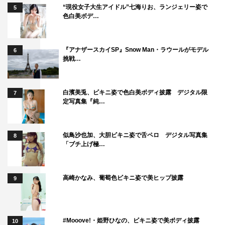
“現役女子大生アイドル”七海りお、ランジェリー姿で
5
色白美ボデ…
『アナザースカイSP』Snow Man・ラウールがモデル
6
挑戦…
白濱美兎、ビキニ姿で色白美ボディ披露 デジタル限
7
定写真集『純…
似鳥沙也加、大胆ビキニ姿で舌ペロ デジタル写真集
8
「ブチ上げ極…
高崎かなみ、葡萄色ビキニ姿で美ヒップ披露
9
#Mooove!・姫野ひなの、ビキニ姿で美ボディ披露
10