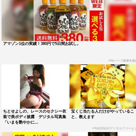
アマゾン1位の実績！380円で5日間お試し。
PR(ハーブ健康本舗)
ちとせよしの、レースのセクシー衣
宝くじ当たる人だけがやっているこ
装で美ボディ披露 デジタル写真集
と、教えます
「いまを艶やかに...
PR(合同会社デジタルファーム )