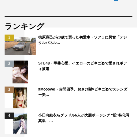
ランキング
槙原寛己が20歳で買った初愛車・ソアラに興奮「デジ
1
タルパネル…
STU48・甲斐心愛、イエローのビキニ姿で愛されボデ
2
ィ披露
#Mooove!・赤間四季、おさげ髪×ビキニ姿でスレンダ
3
ー美…
小日向結衣らグラドル6人が大胆ポージング “股”特化写
4
真集「…