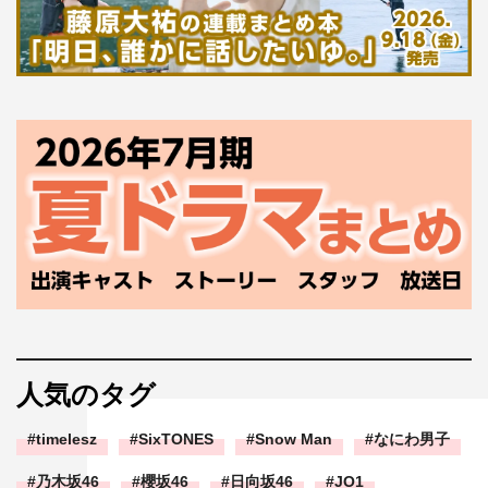
人気のタグ
timelesz
SixTONES
Snow Man
なにわ男子
乃木坂46
櫻坂46
日向坂46
JO1