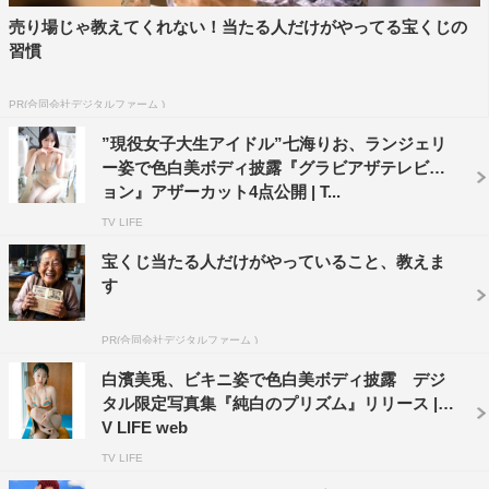
売り場じゃ教えてくれない！当たる人だけがやってる宝くじの
習慣
PR(合同会社デジタルファーム )
”現役女子大生アイドル”七海りお、ランジェリ
ー姿で色白美ボディ披露『グラビアザテレビジ
ョン』アザーカット4点公開 | T...
TV LIFE
宝くじ当たる人だけがやっていること、教えま
す
PR(合同会社デジタルファーム )
白濱美兎、ビキニ姿で色白美ボディ披露 デジ
タル限定写真集『純白のプリズム』リリース | T
V LIFE web
TV LIFE