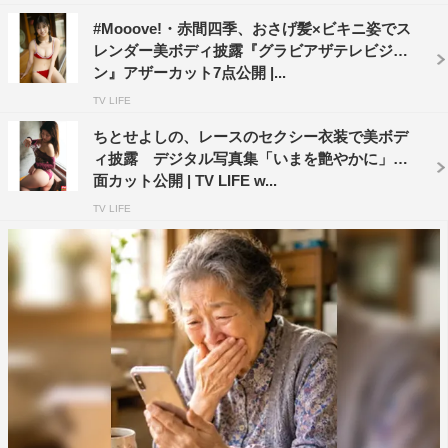
#Mooove!・赤間四季、おさげ髪×ビキニ姿でス
レンダー美ボディ披露『グラビアザテレビジョ
ン』アザーカット7点公開 |...
TV LIFE
ちとせよしの、レースのセクシー衣装で美ボデ
ィ披露 デジタル写真集「いまを艶やかに」誌
面カット公開 | TV LIFE w...
TV LIFE