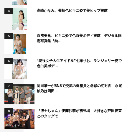
高崎かなみ、葡萄色ビキニ姿で美ヒップ披露
4
白濱美兎、ビキニ姿で色白美ボディ披露 デジタル限
5
定写真集『純…
“現役女子大生アイドル”七海りお、ランジェリー姿で
6
色白美ボデ…
岡田准一がSNSで交流の梶裕貴と念願の初対面 永尾
7
柚乃は岡田…
『博士ちゃん』伊藤沙莉が初登場 大好きな芦田愛菜
8
とのタッグで…