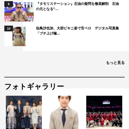
『タモリステーション』石油の疑問を徹底解剖 石油
9
の元となる“…
似鳥沙也加、大胆ビキニ姿で舌ペロ デジタル写真集
10
「ブチ上げ極…
もっと見る
フォトギャラリー