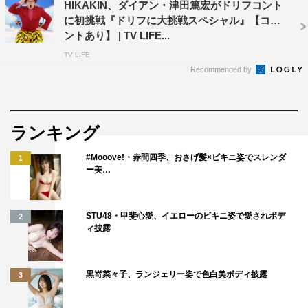
HIKAKIN、ダイアン・津田篤宏がドリフコント
に初挑戦『ドリフに大挑戦スペシャル』【コメ
ントあり】 | TV LIFE...
TV LIFE
Recommended by
ランキング
#Mooove!・赤間四季、おさげ髪×ビキニ姿でスレンダ
1
ー美…
STU48・甲斐心愛、イエローのビキニ姿で愛されボデ
2
ィ披露
黒嵜菜々子、ランジェリー姿で色白美ボディ披露
3