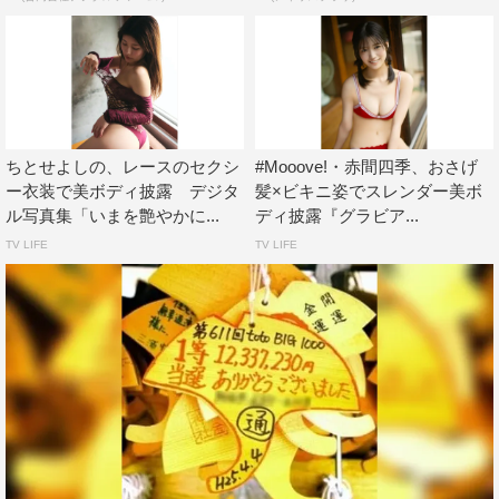
ちとせよしの、レースのセクシ
#Mooove!・赤間四季、おさげ
ー衣装で美ボディ披露 デジタ
髪×ビキニ姿でスレンダー美ボ
ル写真集「いまを艶やかに...
ディ披露『グラビア...
TV LIFE
TV LIFE