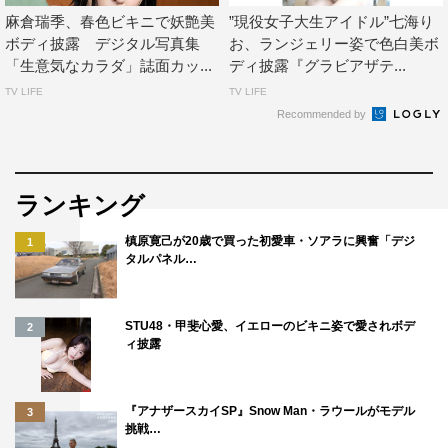
麻倉瑞季、春色ビキニで妖艶美
”現役女子大生アイドル”七海り
ボディ披露 デジタル写真集
お、ランジェリー姿で色白美ボ
「生意気なカラダ」誌面カッ...
ディ披露『グラビアザテ...
TV LIFE
TV LIFE
Recommended by
ランキング
槙原寛己が20歳で買った初愛車・ソアラに興奮「デジ
1
タルパネル…
STU48・甲斐心愛、イエローのビキニ姿で愛されボデ
2
ィ披露
『アナザースカイSP』Snow Man・ラウールがモデル
3
挑戦…