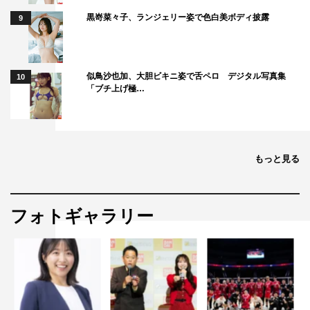
黒嵜菜々子、ランジェリー姿で色白美ボディ披露
9
似鳥沙也加、大胆ビキニ姿で舌ペロ デジタル写真集
10
「ブチ上げ極…
もっと見る
フォトギャラリー