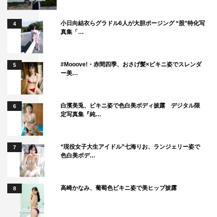
小日向結衣らグラドル6人が大胆ポージング “股”特化写
4
真集「…
#Mooove!・赤間四季、おさげ髪×ビキニ姿でスレンダ
5
ー美…
白濱美兎、ビキニ姿で色白美ボディ披露 デジタル限
6
定写真集『純…
“現役女子大生アイドル”七海りお、ランジェリー姿で
7
色白美ボデ…
高崎かなみ、葡萄色ビキニ姿で美ヒップ披露
8