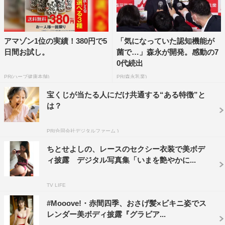
アマゾン1位の実績！380円で5
「気になっていた認知機能が
日間お試し。
菌で…」森永が開発。感動の7
0代続出
PR(ハーブ健康本舗)
PR(森永乳業)
宝くじが当たる人にだけ共通する“ある特徴”と
は？
PR(合同会社デジタルファーム )
ちとせよしの、レースのセクシー衣装で美ボデ
ィ披露 デジタル写真集「いまを艶やかに...
TV LIFE
#Mooove!・赤間四季、おさげ髪×ビキニ姿でス
レンダー美ボディ披露『グラビア...