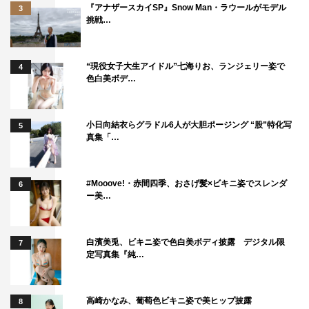
『アナザースカイSP』Snow Man・ラウールがモデル
3
挑戦…
“現役女子大生アイドル”七海りお、ランジェリー姿で
4
色白美ボデ…
小日向結衣らグラドル6人が大胆ポージング “股”特化写
5
真集「…
#Mooove!・赤間四季、おさげ髪×ビキニ姿でスレンダ
6
ー美…
白濱美兎、ビキニ姿で色白美ボディ披露 デジタル限
7
定写真集『純…
高崎かなみ、葡萄色ビキニ姿で美ヒップ披露
8