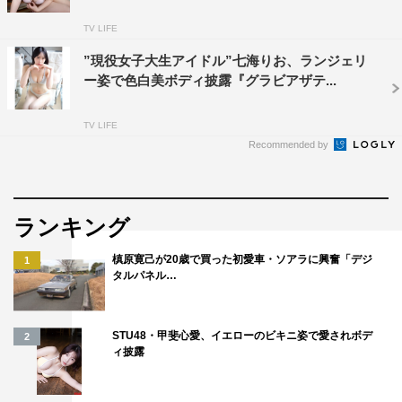
TV LIFE
”現役女子大生アイドル”七海りお、ランジェリ
ー姿で色白美ボディ披露『グラビアザテ...
TV LIFE
Recommended by
ランキング
槙原寛己が20歳で買った初愛車・ソアラに興奮「デジ
1
タルパネル…
STU48・甲斐心愛、イエローのビキニ姿で愛されボデ
2
ィ披露