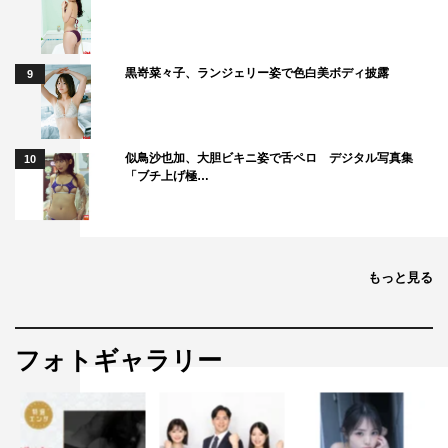
黒嵜菜々子、ランジェリー姿で色白美ボディ披露
9
似鳥沙也加、大胆ビキニ姿で舌ペロ デジタル写真集
10
「ブチ上げ極…
もっと見る
フォトギャラリー