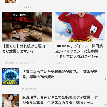
TV LIFE
【宝くじ】外れ続ける理由、
HIKAKIN、ダイアン・津田篤
まだ放置しますか？
宏がドリフコントに初挑戦
『ドリフに大挑戦スペシャ...
PR(合同会社デジタルファーム)
TV LIFE
「気になっていた認知機能が菌で…」森永が開
発。感動の70代続出
PR(森永乳業)
麻倉瑞季、春色ビキニで妖艶美ボディ披露 デ
ジタル写真集「生意気なカラダ」誌面カッ...