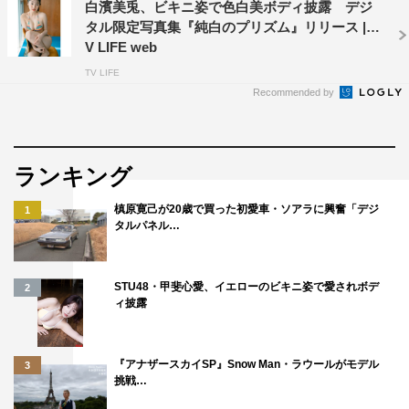
白濱美兎、ビキニ姿で色白美ボディ披露 デジ
タル限定写真集『純白のプリズム』リリース | T
V LIFE web
TV LIFE
Recommended by
ランキング
槙原寛己が20歳で買った初愛車・ソアラに興奮「デジ
1
タルパネル…
STU48・甲斐心愛、イエローのビキニ姿で愛されボデ
2
ィ披露
『アナザースカイSP』Snow Man・ラウールがモデル
3
挑戦…