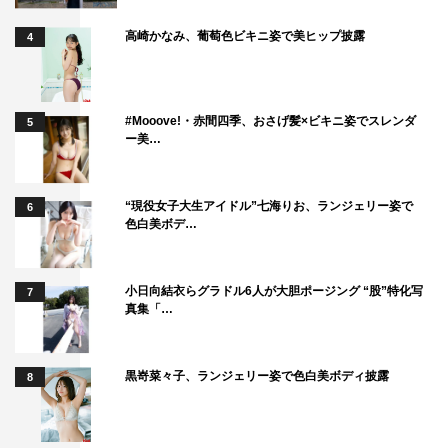
高崎かなみ、葡萄色ビキニ姿で美ヒップ披露
4
#Mooove!・赤間四季、おさげ髪×ビキニ姿でスレンダ
5
ー美…
“現役女子大生アイドル”七海りお、ランジェリー姿で
6
色白美ボデ…
小日向結衣らグラドル6人が大胆ポージング “股”特化写
7
真集「…
黒嵜菜々子、ランジェリー姿で色白美ボディ披露
8