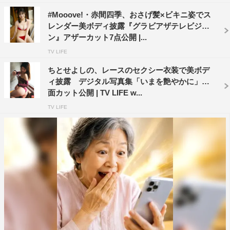
#Mooove!・赤間四季、おさげ髪×ビキニ姿でス
レンダー美ボディ披露『グラビアザテレビジョ
ン』アザーカット7点公開 |...
TV LIFE
ちとせよしの、レースのセクシー衣装で美ボデ
ィ披露 デジタル写真集「いまを艶やかに」誌
面カット公開 | TV LIFE w...
TV LIFE