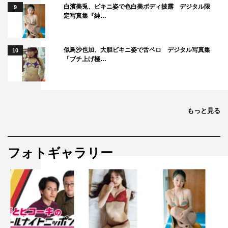
白濱美兎、ビキニ姿で色白美ボディ披露 デジタル限
9
定写真集『純…
似鳥沙也加、大胆ビキニ姿で舌ペロ デジタル写真集
10
「ブチ上げ極…
もっと見る
フォトギャラリー