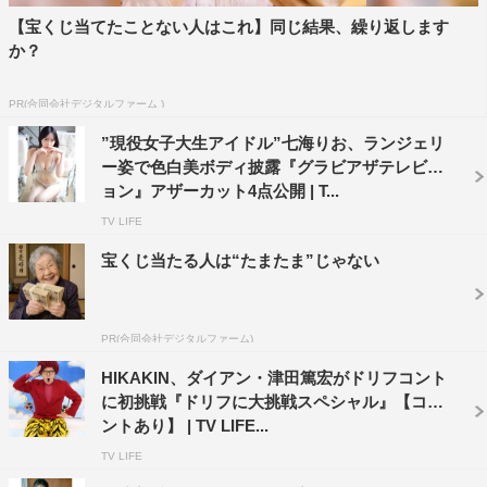
【宝くじ当てたことない人はこれ】同じ結果、繰り返します
か？
PR(合同会社デジタルファーム )
”現役女子大生アイドル”七海りお、ランジェリ
ー姿で色白美ボディ披露『グラビアザテレビジ
ョン』アザーカット4点公開 | T...
TV LIFE
宝くじ当たる人は“たまたま”じゃない
PR(合同会社デジタルファーム)
HIKAKIN、ダイアン・津田篤宏がドリフコント
に初挑戦『ドリフに大挑戦スペシャル』【コメ
ントあり】 | TV LIFE...
TV LIFE