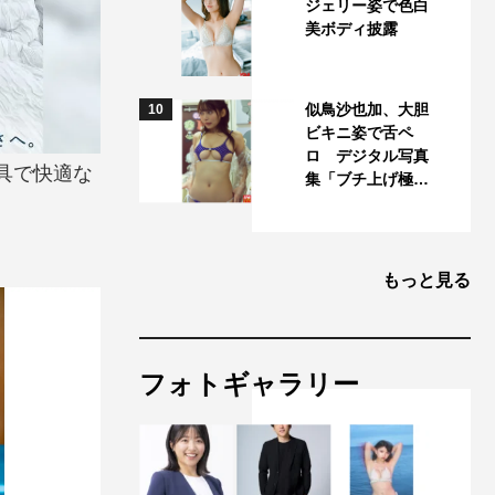
ジェリー姿で色白
美ボディ披露
似鳥沙也加、大胆
10
ビキニ姿で舌ペ
ロ デジタル写真
具で快適な
集「ブチ上げ極…
もっと見る
フォトギャラリー