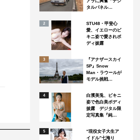
アラに興奮「デジ
タルパネル…
STU48・甲斐心
2
愛、イエローのビ
キニ姿で愛されボ
ディ披露
『アナザースカイ
3
SP』Snow
Man・ラウールが
モデル挑戦…
白濱美兎、ビキニ
4
姿で色白美ボディ
披露 デジタル限
定写真集『純…
“現役女子大生ア
5
イドル”七海り