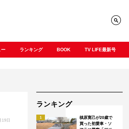
ュー
ランキング
BOOK
TV LIFE最新号
ランキング
槙原寛己が20歳で
1
月19日
買った初愛車・ソ