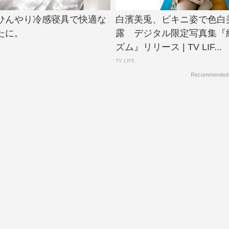
ひんやり冷感寝具で快適な
白濱美兎、ビキニ姿で色白
たに。
露 デジタル限定写真集『
ズム』リリース | TV LIF...
TV LIFE
Recommended