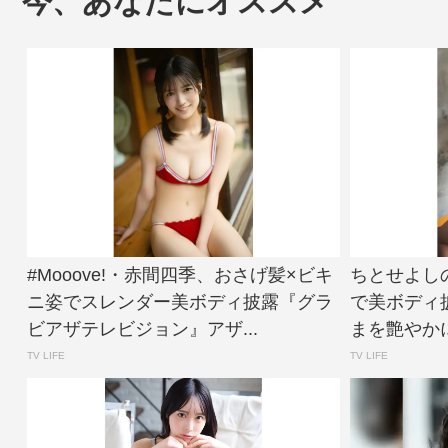
今、あなたにオススメ
#Mooove!・赤間四季、おさげ髪×ビキ
ちとせよし
ニ姿でスレンダー美ボディ披露『グラ
で美ボディ
ビアザテレビジョン』アザ...
まを艶やかに
TV LIFE
TV LIFE