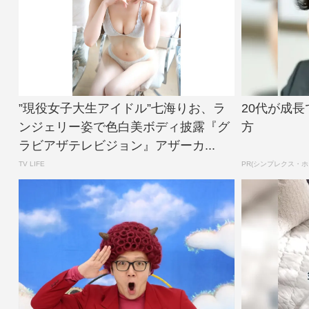
”現役女子大生アイドル”七海りお、ラ
20代が成
ンジェリー姿で色白美ボディ披露『グ
方
ラビアザテレビジョン』アザーカ...
TV LIFE
PR(シンプレクス・