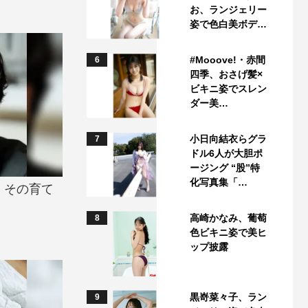
お、ランジェリー
姿で色白美ボデ…
#Mooove!・赤間
6
四季、おさげ髪×
ビキニ姿でスレン
ダー美…
小日向結衣らグラ
7
ドル6人が大胆ポ
ージング “股”特
化写真集「…
。その育て
高崎かなみ、葡萄
8
色ビキニ姿で美ヒ
ップ披露
黒嵜菜々子、ラン
9