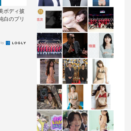
美ボディ披
純白のプリ
 by