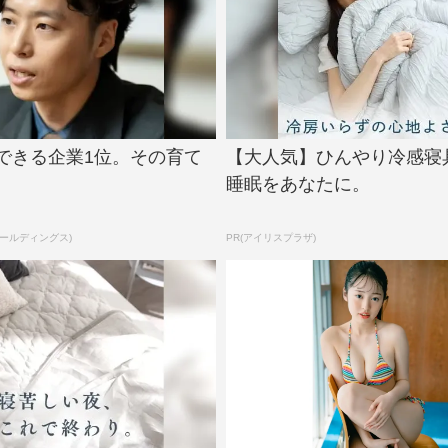
長できる企業1位。その育て
【大人気】ひんやり冷感寝
睡眠をあなたに。
ホールディングス)
PR(アイリスプラザ)