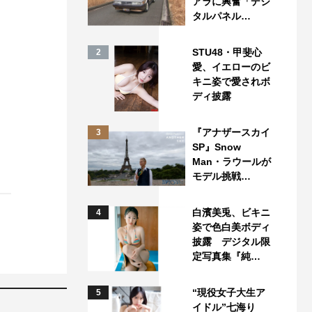
アラに興奮「デジ
タルパネル…
STU48・甲斐心
2
愛、イエローのビ
キニ姿で愛されボ
ディ披露
『アナザースカイ
3
SP』Snow
Man・ラウールが
モデル挑戦…
白濱美兎、ビキニ
4
姿で色白美ボディ
披露 デジタル限
定写真集『純…
“現役女子大生ア
5
イドル”七海り