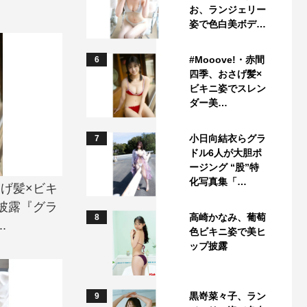
お、ランジェリー
姿で色白美ボデ…
#Mooove!・赤間
6
四季、おさげ髪×
ビキニ姿でスレン
ダー美…
小日向結衣らグラ
7
ドル6人が大胆ポ
ージング “股”特
化写真集「…
さげ髪×ビキ
披露『グラ
高崎かなみ、葡萄
8
.
色ビキニ姿で美ヒ
ップ披露
黒嵜菜々子、ラン
9