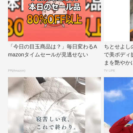
「今日の目玉商品は？」毎日変わるA
ちとせよし
mazonタイムセールが見逃せない
で美ボディ
まを艶やかに
PR(Amazon)
TV LIFE