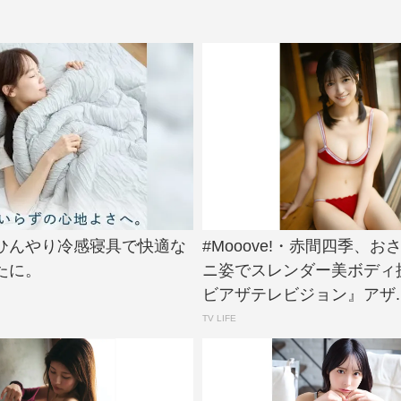
ひんやり冷感寝具で快適な
#Mooove!・赤間四季、お
たに。
ニ姿でスレンダー美ボディ
ビアザテレビジョン』アザ..
TV LIFE