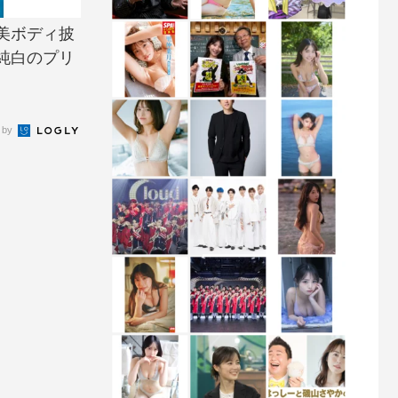
美ボディ披
純白のプリ
 by