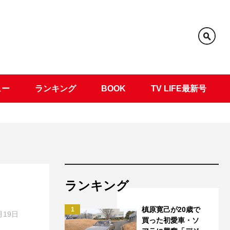
ュー
ランキング
BOOK
TV LIFE最新号
ランキング
槙原寛己が20歳で
1
月19日
買った初愛車・ソ