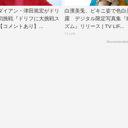
N、ダイアン・津田篤宏がドリ
白濱美兎、ビキニ姿で色白
初挑戦『ドリフに大挑戦ス
露 デジタル限定写真集『
コメントあり】...
ズム』リリース | TV LIF...
TV LIFE
Recommended