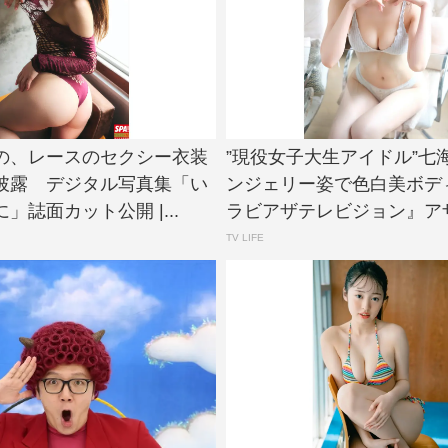
の、レースのセクシー衣装
”現役女子大生アイドル”七
披露 デジタル写真集「い
ンジェリー姿で色白美ボデ
」誌面カット公開 |...
ラビアザテレビジョン』アザー
TV LIFE