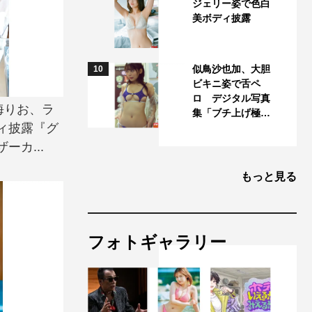
ジェリー姿で色白
美ボディ披露
似鳥沙也加、大胆
10
ビキニ姿で舌ペ
ロ デジタル写真
海りお、ラ
集「ブチ上げ極…
ィ披露『グ
カ...
もっと見る
フォトギャラリー