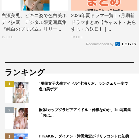
白濱美兎、ビキニ姿で色白美ボ
2026年夏ドラマ一覧｜7月期新
ディ披露 デジタル限定写真集
ドラマまとめ【キャスト・あら
『純白のプリズム』リリー...
すじ・放送日】 | ...
TV LIFE
TV LIFE
Recommended by
ランキング
“現役女子大生アイドル”七海りお、ランジェリー姿で
1
色白美ボデ…
軟体Iカップグラビアアイドル・仲根なのか、1st写真集
2
「おは…
HIKAKIN、ダイアン・津田篤宏がドリフコントに初挑
3