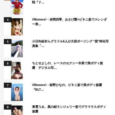
戦『ド…
#Mooove!・赤間四季、おさげ髪×ビキニ姿でスレンダ
4
ー美…
小日向結衣らグラドル6人が大胆ポージング “股”特化写
5
真集「…
ちとせよしの、レースのセクシー衣装で美ボディ披
6
露 デジタル写…
#Mooove!・姫野ひなの、ビキニ姿で美ボディ披露
7
『BLT…
東雲うみ、黒の紐ランジェリー姿でグラマラスボディ
8
披露