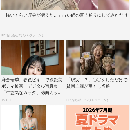
「怖いくらい貯金が増えた…」占い師の言う通りにしてみただけ
PR(合同会社デジタルファーム )
麻倉瑞季、春色ビキニで妖艶美
「現実…？」〇〇をしただけで
ボディ披露 デジタル写真集
貧困主婦が宝くじ当選
「生意気なカラダ」誌面カッ...
TV LIFE
PR(合同会社デジタルファーム )