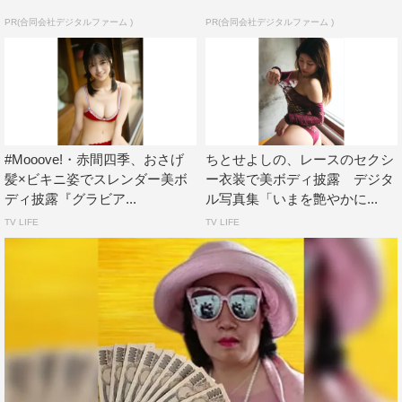
PR(合同会社デジタルファーム )
PR(合同会社デジタルファーム )
#Mooove!・赤間四季、おさげ
ちとせよしの、レースのセクシ
髪×ビキニ姿でスレンダー美ボ
ー衣装で美ボディ披露 デジタ
ディ披露『グラビア...
ル写真集「いまを艶やかに...
TV LIFE
TV LIFE