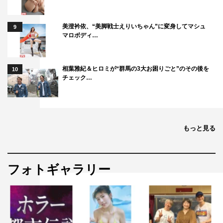
美澄衿依、“美脚戦士えりいちゃん”に変身してマシュ
9
マロボディ…
相葉雅紀＆ヒロミが“群馬の3大お困りごと”のその後を
10
チェック…
もっと見る
フォトギャラリー