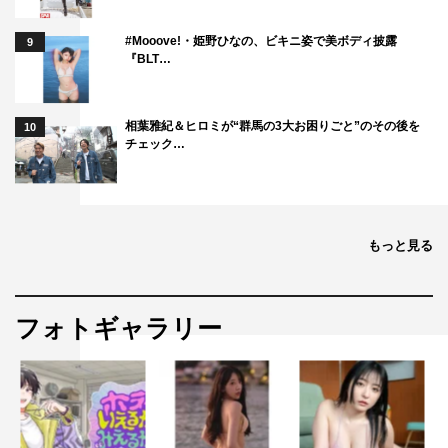
#Mooove!・姫野ひなの、ビキニ姿で美ボディ披露
9
『BLT…
相葉雅紀＆ヒロミが“群馬の3大お困りごと”のその後を
10
チェック…
もっと見る
フォトギャラリー