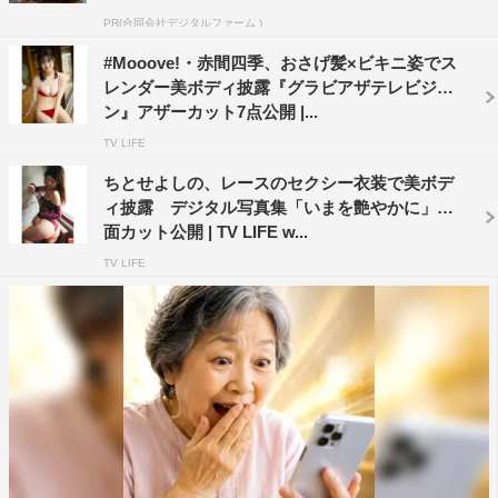
PR(合同会社デジタルファーム )
#Mooove!・赤間四季、おさげ髪×ビキニ姿でス
レンダー美ボディ披露『グラビアザテレビジョ
ン』アザーカット7点公開 |...
TV LIFE
ちとせよしの、レースのセクシー衣装で美ボデ
ィ披露 デジタル写真集「いまを艶やかに」誌
面カット公開 | TV LIFE w...
TV LIFE