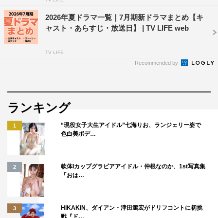
2026年夏ドラマ一覧｜7月期新ドラマまとめ【キ
ャスト・あらすじ・放送日】 | TV LIFE web
TV LIFE
Recommended by
ランキング
“現役女子大生アイドル”七海りお、ランジェリー姿で
1
色白美ボデ…
軟体Iカップグラビアアイドル・仲根なのか、1st写真集
2
「おは…
HIKAKIN、ダイアン・津田篤宏がドリフコントに初挑
3
戦『ド…