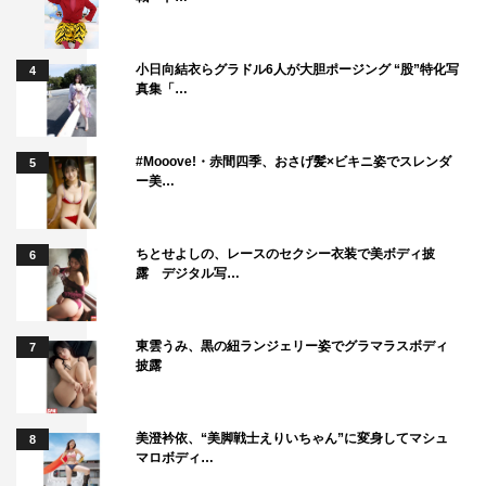
小日向結衣らグラドル6人が大胆ポージング “股”特化写
4
真集「…
#Mooove!・赤間四季、おさげ髪×ビキニ姿でスレンダ
5
ー美…
ちとせよしの、レースのセクシー衣装で美ボディ披
6
露 デジタル写…
東雲うみ、黒の紐ランジェリー姿でグラマラスボディ
7
披露
美澄衿依、“美脚戦士えりいちゃん”に変身してマシュ
8
マロボディ…