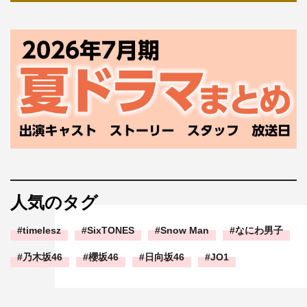
人気のタグ
timelesz
SixTONES
Snow Man
なにわ男子
乃木坂46
櫻坂46
日向坂46
JO1