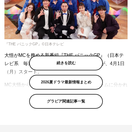
『THE パニックGP』©日本テレビ
大悟がMCを務める新番組『THE パニックGP』（日本テ
続きを読む
レビ系 毎週月曜 深夜0時29分～0時54分）が、4月1日
（月）スタート。
2026夏ドラマ最新情報まとめ
MC大悟から出される奇想天外なお題に、2チームに分かれ
た人気芸人たちが30秒でショートコントを作って披露する
超即興ネタ番組。記念すべきレギュラー初回はジャングル
グラビア関連記事一覧
ポケットの太田博久・斉藤慎二率いる、信子（ぱーてぃー
ちゃん）、ロングコートダディの赤チームと、さらば青春
の光の森田哲矢率いる、蛙亭、酒井貴士（ザ・マミィ）、