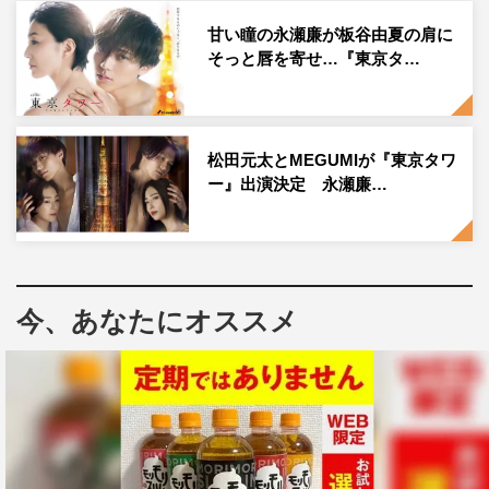
甘い瞳の永瀬廉が板谷由夏の肩に
審査員のKing ＆ Princeの永瀬廉も前のめりになる、今、
そっと唇を寄せ…『東京タ…
全芸能人が気になる超タイムリーなお題。果たして、自虐
ネタは笑えるのか。
青チームには、日テレの看板番組『箱根駅伝』から着想し
松田元太とMEGUMIが『東京タワ
たむちゃくちゃなお題「箱根駅伝 アホの2区、大アホの5
ー』出演決定 永瀬廉…
区」が出題される。和田まんじゅう＆ザ・マミィ酒井＆蛙
亭の中野周平など、クセ強キャラがそろった青チーム。5
区ランナーは一体誰が務めるのか。大悟＆川島明が伏線回
収を大絶賛した爆笑ネタとは。
今、あなたにオススメ
さらに、審査員ゲストの永瀬にもMC大悟のムチャブリ
が。お題は「秒で撮影を止めまくるスタイリストとメイ
ク」。果たして、ジャージ姿の永瀬廉とコラボして、爆笑
をかっさらうことは出来るのか。
他にも、M-1ファイナリスト・ロングコートダディ堂前透