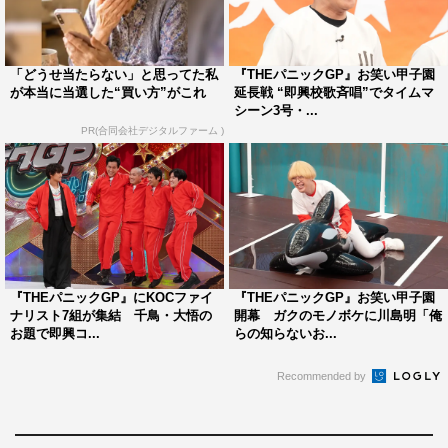
『THE パニックGP』
日本テレビ系
2024年4月1日（月）スタート
「どうせ当たらない」と思ってた私
『THEパニックGP』お笑い甲子園
毎週月曜 深夜0時29分～0時54分
が本当に当選した“買い方”がこれ
延長戦 “即興校歌斉唱”でタイムマ
シーン3号・...
PR(合同会社デジタルファーム )
公式HP：
https://www.ntv.co.jp/thepanicgp/
©日本テレビ
『THEパニックGP』にKOCファイ
『THEパニックGP』お笑い甲子園
ナリスト7組が集結 千鳥・大悟の
開幕 ガクのモノボケに川島明「俺
お題で即興コ...
らの知らないお...
Recommended by