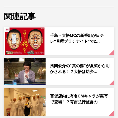
和田まんじゅう（ネルソンズ）の青チームが大激突する。
関連記事
千鳥・大悟MCの新番組が日テ
レ“月曜プラチナイト”で2…
風間俊介の“真の姿”が夏菜から明
かされる！？大悟は幼少…
『THE パニックGP』左から）斉藤慎二、太田博久©日本テレビ
大悟の口から赤チームに出されたお題は「そんな週刊誌の
かわし方あるん？」とまさかの週刊誌ネタ。「基本、アノ
百貨店内に有名CMキャラが実写
男が中心になるでしょう」「かわせなかった男」と、なか
で登場！？有吉弘行監督の…
ばご指名を受けたジャンポケ斉藤が、前代未聞のネタ作り
に挑む。