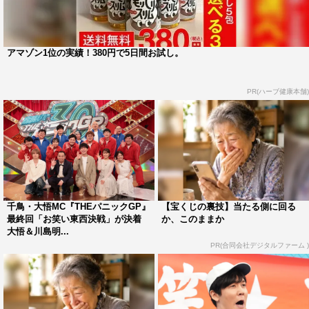
がネタ作りで大爆発。キングオブコント3年連続ファイナ
ル進出のジャングルポケットと夢のコラボが実現する。
アマゾン1位の実績！380円で5日間お試し。
PR(ハーブ健康本舗)
千鳥・大悟MC『THEパニックGP』
【宝くじの裏技】当たる側に回る
最終回「お笑い東西決戦」が決着
か、このままか
大悟＆川島明...
『THE パニックGP』左から）永瀬廉、酒井貴士、イワクラ©日本テレ
ビ
PR(合同会社デジタルファーム )
番組情報