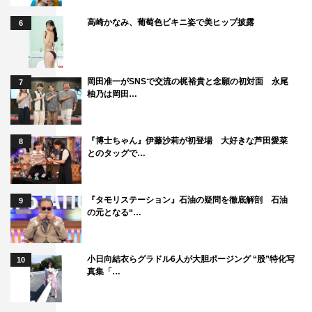
高崎かなみ、葡萄色ビキニ姿で美ヒップ披露
6
岡田准一がSNSで交流の梶裕貴と念願の初対面 永尾
7
柚乃は岡田…
『博士ちゃん』伊藤沙莉が初登場 大好きな芦田愛菜
8
とのタッグで…
『タモリステーション』石油の疑問を徹底解剖 石油
9
の元となる“…
小日向結衣らグラドル6人が大胆ポージング “股”特化写
10
真集「…