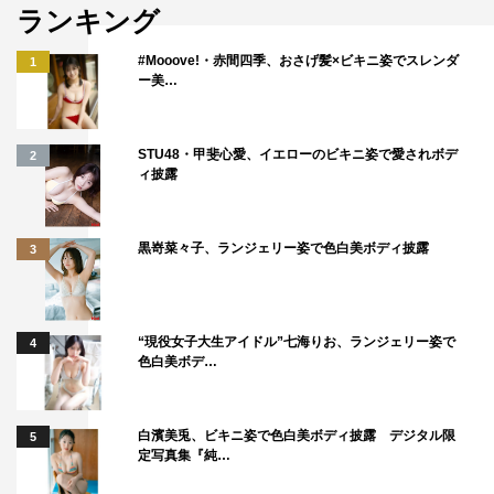
King ＆ Prince
ロングコートダディ
ランキング
信子
和田まんじゅう
大悟
#Mooove!・赤間四季、おさげ髪×ビキニ姿でスレンダ
1
ー美…
太田博久
川島明
斉藤慎二
STU48・甲斐心愛、イエローのビキニ姿で愛されボデ
2
森田哲矢
永瀬廉
蛙亭
ィ披露
酒井貴士
黒嵜菜々子、ランジェリー姿で色白美ボディ披露
3
“現役女子大生アイドル”七海りお、ランジェリー姿で
4
色白美ボデ…
白濱美兎、ビキニ姿で色白美ボディ披露 デジタル限
5
定写真集『純…