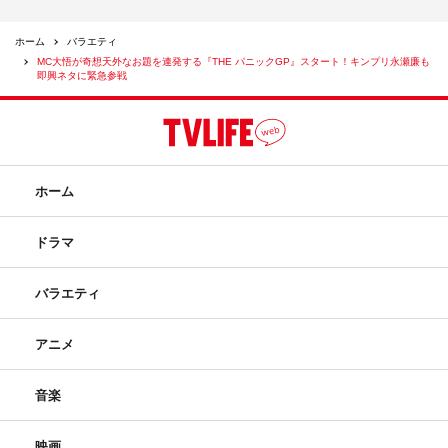
ホーム
バラエティ
MC大悟が奇想天外なお題を連発する『THE パニックGP』スタート！キンプリ永瀬廉も
即興ネタに緊急参戦
ホーム
ドラマ
バラエティ
アニメ
音楽
映画