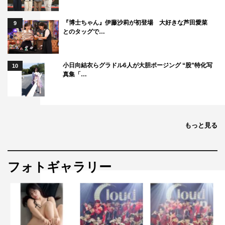
『博士ちゃん』伊藤沙莉が初登場 大好きな芦田愛菜
9
とのタッグで…
小日向結衣らグラドル6人が大胆ポージング “股”特化写
10
真集「…
もっと見る
フォトギャラリー