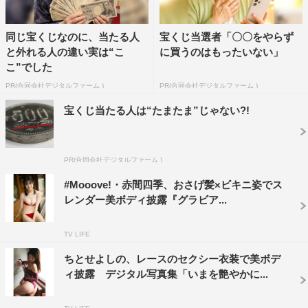
同じ宝くじなのに、当たる人
宝くじ当選者「〇〇をやらず
と外れる人の違い実は“こ
に買うのはもったいない」
こ”でした
PR(合同会社デジタルファーム )
PR(合同会社デジタルファーム )
宝くじ当たる人は“たまたま”じゃない?!
PR(合同会社デジタルファーム )
#Mooove!・赤間四季、おさげ髪×ビキニ姿でス
レンダー美ボディ披露『グラビア...
TV LIFE
ちとせよしの、レースのセクシー衣装で美ボデ
ィ披露 デジタル写真集「いまを艶やかに...