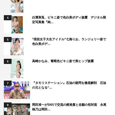
白濱美兎、ビキニ姿で色白美ボディ披露 デジタル限
4
定写真集『純…
“現役女子大生アイドル”七海りお、ランジェリー姿で
5
色白美ボデ…
高崎かなみ、葡萄色ビキニ姿で美ヒップ披露
6
『タモリステーション』石油の疑問を徹底解剖 石油
7
の元となる“…
岡田准一がSNSで交流の梶裕貴と念願の初対面 永尾
8
柚乃は岡田…