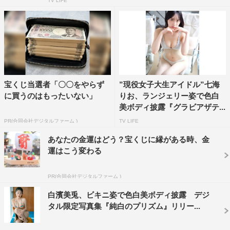
TV LIFE
宝くじ当選者「〇〇をやらず
”現役女子大生アイドル”七海
に買うのはもったいない」
りお、ランジェリー姿で色白
美ボディ披露『グラビアザテ...
PR(合同会社デジタルファーム )
TV LIFE
あなたの金運はどう？宝くじに縁がある時、金
運はこう変わる
PR(合同会社デジタルファーム )
白濱美兎、ビキニ姿で色白美ボディ披露 デジ
タル限定写真集『純白のプリズム』リリー...