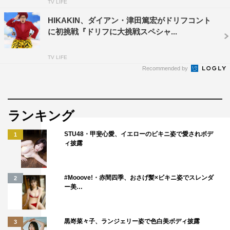
TV LIFE
HIKAKIN、ダイアン・津田篤宏がドリフコント
に初挑戦『ドリフに大挑戦スペシャ...
TV LIFE
Recommended by
ランキング
STU48・甲斐心愛、イエローのビキニ姿で愛されボデ
1
ィ披露
#Mooove!・赤間四季、おさげ髪×ビキニ姿でスレンダ
2
ー美…
黒嵜菜々子、ランジェリー姿で色白美ボディ披露
3